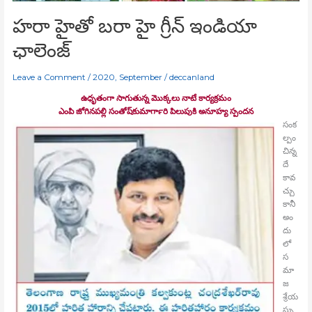
ఛాలెంజ్‍
హరా హైతో బరా హై గ్రీన్‍ ఇండియా
ఛాలెంజ్‍
Leave a Comment
/
2020
,
September
/
deccanland
ఉధృతంగా సాగుతున్న మొక్కలు నాటే కార్యక్రమం
ఎంపి జోగినపల్లి సంతోష్‍కుమార్‍గారి పిలుపుకి అనూహ్య స్పందన
సంక
ల్పం
చిన్న
దే
కావ
చ్చు
కానీ
అం
దు
లో
స
మా
జ
శ్రేయ
స్సు