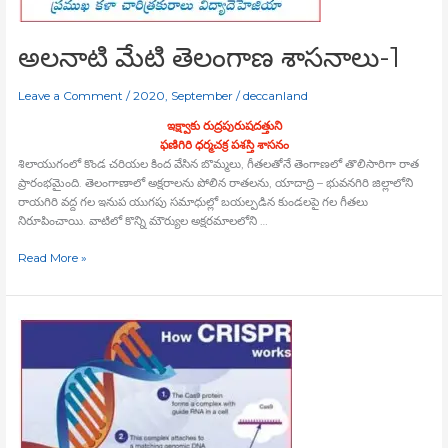
అలనాటి మేటి తెలంగాణ శాసనాలు-1
Leave a Comment
/
2020
,
September
/
deccanland
ఇక్ష్వాకు రుద్రపురుషదత్తుని
ఫణిగిరి ధర్మచక్ర పశస్తి శాసనం
శిలాయుగంలో కొండ చరియల కింద వేసిన బొమ్మలు, గీతలతోనే తెంగాణలో తొలిసారిగా రాత
ప్రారంభమైంది. తెలంగాణాలో అక్షరాలను పోలిన రాతలను, యాదాద్రి – భువనగిరి జిల్లాలోని
రాయగిరి వద్ద గల ఇనుప యుగపు సమాధుల్లో బయల్పడిన కుండలపై గల గీతలు
నిరూపించాయి. వాటిలో కొన్ని మౌర్యుల అక్షరమాలలోని …
Read More »
జెనెటిక్‍
ఇంజనీరింగ్‍లో
అద్భుతం
క్రిస్పర్‍
క్యాస్‍
9
టెక్నాలజీ…!!