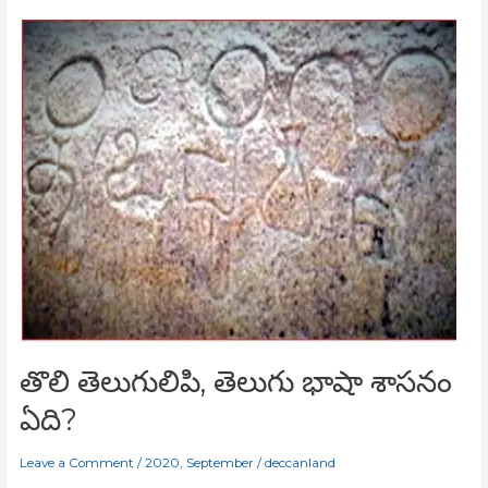
తొలి
తెలుగులిపి,
తెలుగు
భాషా
శాసనం
ఏది?
తొలి తెలుగులిపి, తెలుగు భాషా శాసనం
ఏది?
Leave a Comment
/
2020
,
September
/
deccanland