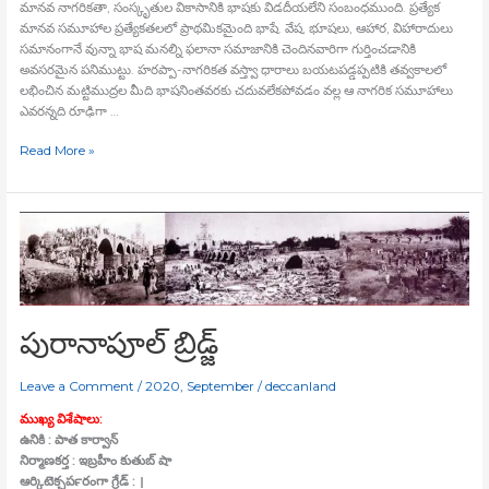
మానవ నాగరికతా, సంస్కృతుల వికాసానికి భాషకు విడదీయలేని సంబంధముంది. ప్రత్యేక
మానవ సమూహాల ప్రత్యేకతలలో ప్రాథమికమైంది భాషే. వేష, భూషలు, ఆహార, విహారాదులు
సమానంగానే వున్నా భాష మనల్ని ఫలానా సమాజానికి చెందినవారిగా గుర్తించడానికి
అవసరమైన పనిముట్టు. హరప్పా-నాగరికత వస్త్వా ధారాలు బయటపడ్డప్పటికి తవ్వకాలలో
లభించిన మట్టిముద్రల మీది భాషనింతవరకు చదువలేకపోవడం వల్ల ఆ నాగరిక సమూహాలు
ఎవరన్నది రూఢిగా …
Read More »
పురానాపూల్‍
బ్రిడ్జ్
పురానాపూల్‍ బ్రిడ్జ్
Leave a Comment
/
2020
,
September
/
deccanland
ముఖ్య విశేషాలు:
ఉనికి : పాత కార్వాన్‍
నిర్మాణకర్త : ఇబ్రహీం కుతుబ్‍ షా
ఆర్కిటెక్చర్‍పరంగా గ్రేడ్‍ : ।