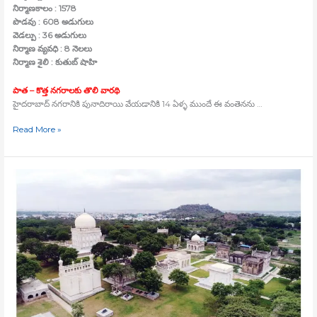
నిర్మాణకాలం : 1578
పొడవు : 608 అడుగులు
వెడల్పు : 36 అడుగులు
నిర్మాణ వ్యవధి : 8 నెలలు
నిర్మాణ శైలి : కుతుబ్‍ షాహి
పాత –
కొత్త నగరాలకు తొలి వారథి
హైదరాబాద్‍ నగరానికి పునాదిరాయి వేయడానికి 14 ఏళ్ళ ముందే ఈ వంతెనను …
Read More »
కుతుబ్‍షాహీ
ఉద్యానవనాలు