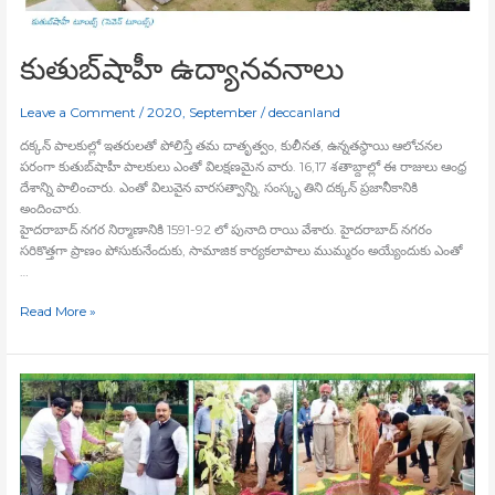
కుతుబ్‍షాహీ ఉద్యానవనాలు
Leave a Comment
/
2020
,
September
/
deccanland
దక్కన్‍ పాలకుల్లో ఇతరులతో పోలిస్తే తమ దాతృత్వం, కులీనత, ఉన్నతస్థాయి ఆలోచనల
పరంగా కుతుబ్‍షాహీ పాలకులు ఎంతో విలక్షణమైన వారు. 16,17 శతాబ్దాల్లో ఈ రాజులు ఆంధ్ర
దేశాన్ని పాలించారు. ఎంతో విలువైన వారసత్వాన్ని, సంస్కృ తిని దక్కన్‍ ప్రజానీకానికి
అందించారు.
హైదరాబాద్‍ నగర నిర్మాణానికి 1591-92 లో పునాది రాయి వేశారు. హైదరాబాద్‍ నగరం
సరికొత్తగా ప్రాణం పోసుకునేందుకు, సామాజిక కార్యకలాపాలు ముమ్మరం అయ్యేందుకు ఎంతో
…
Read More »
హరా
హైతో
బరా
హై
గ్రీన్‍
ఇండియా