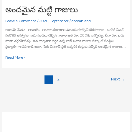
అందమైన మట్టి గాజులు
Leave a Comment
/
2020
,
September
/
deccanland
ఆయిమే మేడం.. ఆయియె.. అంటూ దుకాణాల ముందు కూర్చొని బేరసారాలు.. ఒకరికి మించి
మరొకరి ఆహ్వానం. ఐదు వందలు చెప్పిన గాజుల జత రూ. 200కు ఇవ్చొచ్చు. లేదా రూ. ఐదు
కూడా తగ్గకపోవచ్చు. ఇది చార్మినార్‍ దగ్గర ఉన్న లాడ్‍ బజార్‍ గాజుల మార్కెట్‍ పరిస్థితి.
ప్రఖ్యాతి గాంచిన లాడ్‍ బజార్‍ పేరు వినగానే ప్రతి ఒక్కరికీ గుర్తుకు వచ్చేది అందమైన గాజులు. …
Read More »
1
2
Next
→