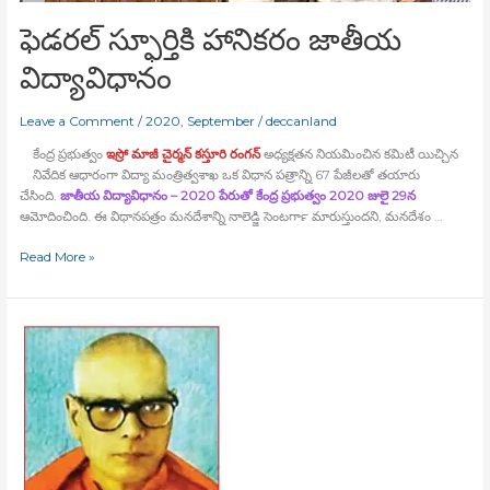
ఫెడరల్‍ స్ఫూర్తికి హానికరం జాతీయ
విద్యావిధానం
Leave a Comment
/
2020
,
September
/
deccanland
కేంద్ర ప్రభుత్వం
ఇస్రో మాజీ చైర్మన్‍ కస్తూరి రంగన్‍
అధ్యక్షతన నియమించిన కమిటీ యిచ్చిన
నివేదిక ఆధారంగా విద్యా మంత్రిత్వశాఖ ఒక విధాన పత్రాన్ని 67 పేజీలతో తయారు
చేసింది.
జాతీయ విద్యావిధానం – 2020 పేరుతో కేంద్ర ప్రభుత్వం 2020 జులై 29న
ఆమోదించింది. ఈ విధానపత్రం మనదేశాన్ని నాలెడ్జి సెంటర్‍గా మారుస్తుందని, మనదేశం …
Read More »
రామానంద
తీర్థ