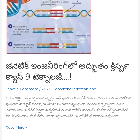
జెనెటిక్‍ ఇంజనీరింగ్‍లో అద్భుతం క్రిస్పర్‍
క్యాస్‍ 9 టెక్నాలజీ…!!
Leave a Comment
/
2020
,
September
/
deccanland
మనం కొత్తగా ఇల్లు కట్టుకుంటున్నట్లయితే ఇంటి బయట వేసే రంగుల దగ్గరి నుండి ఇంటిలోపలి
ఇంటీరియర్‍ డిజైన్‍ వరకూ, అంతా మనం అనుకున్నవిధంగా, మనకు నచ్చినట్టుగా ఎంపిక
చేసుకుంటాం. ఒకవేళ ఏదైనా నచ్చకపోతే వెంటనే దానిని తొలగించి, మనకు నచ్చిన వాటితో
సరిచేసుకుంటాం. మన దేహం కూడా ఇల్లు లాంటిదే. ఇంట్లో వివిధ భాగాలు ఉన్నట్లుగా …
Read More »