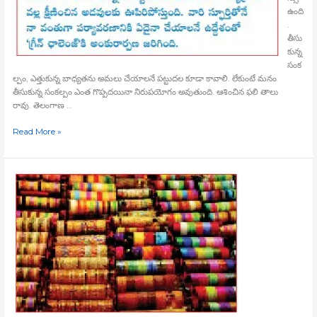
ఉంది
.
తీసు
కున్న
సంక
ల్పం, ఎత్తుకున్న బాధ్యతను అమలు చేయాలనే పట్టుదల కూడా కావాలి. లేకుంటే మనం
తీసుకున్న సంకల్పం ఎంత గొప్పదయినా నిరుపయోగం అవుతుంది. ఆశించిన ఫలి తాలు
రావు. తెలంగాణ …
Read More »
అందమైన
మట్టి
గాజులు