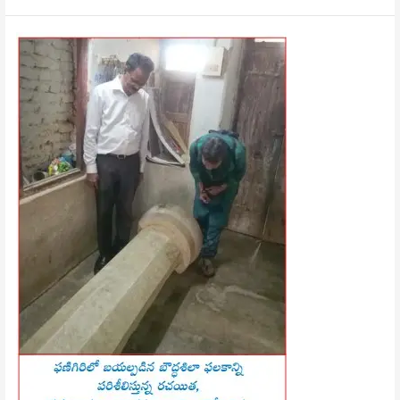
అలనాటి
మేటి
తెలంగాణ
శాసనాలు-1