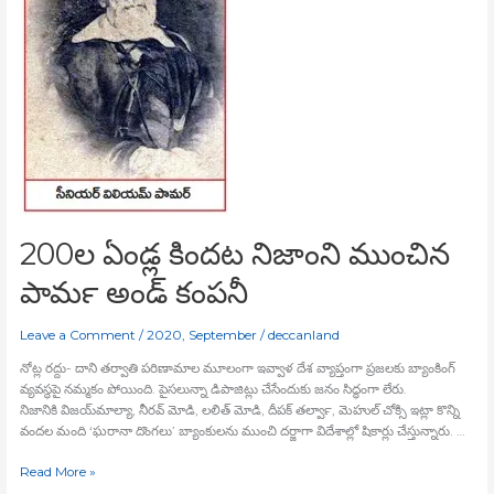
పామర్‍
అండ్‍
కంపనీ
200ల ఏండ్ల కిందట నిజాంని ముంచిన
పామర్‍ అండ్‍ కంపనీ
Leave a Comment
/
2020
,
September
/
deccanland
నోట్ల రద్దు- దాని తర్వాతి పరిణామాల మూలంగా ఇవ్వాళ దేశ వ్యాప్తంగా ప్రజలకు బ్యాంకింగ్‍
వ్యవస్థపై నమ్మకం పోయింది. పైసలున్నా డిపాజిట్లు చేసేందుకు జనం సిద్ధంగా లేరు.
నిజానికి విజయ్‍మాల్యా, నీరవ్‍ మోడి, లలిత్‍ మోడి, దీపక్‍ తల్వార్‍, మెహుల్‍ చోక్సి ఇట్లా కొన్ని
వందల మంది ‘ఘరానా దొంగలు’ బ్యాంకులను ముంచి దర్జాగా విదేశాల్లో షికార్లు చేస్తున్నారు. …
Read More »