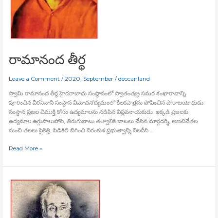
రామానంద తీర్థ
Leave a Comment
/
2020
,
September
/
deccanland
స్వామి రామానంద తీర్థ హైదరాబాదు సంస్థానంలో స్వాతంత్య్ర సమర శంఖారావాన్ని
పూరించిన వీరసేనాని సంస్థాన విమోచనోద్యమంలో కీలకపాత్రను పోషించిన పోరాటయోధుడు.
సంస్థాన ప్రజల విముక్తి కోసం ఉద్యమాలను నడిపిన విప్లవనాయకుడు. ఇక్కడి ప్రజలకు
ఉద్యమాల ఉగ్గుపాలుపోసి, తిరుగుబాటు తత్వానికి బాటలు చేసిన మార్గదర్శి, అణచివేతల
నుంచి తలలు పైకెత్తి, పిడికిలి బిగించి నిరంకుశ ప్రభుత్వాన్ని నిలదీసి …
Read More »
200ల
ఏండ్ల
కిందట
నిజాంని
ముంచిన