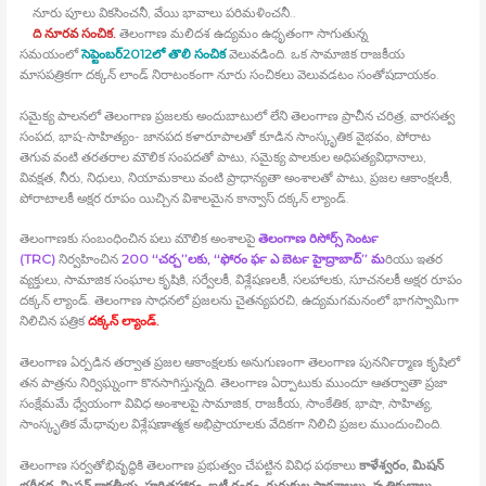
నూరు పూలు వికసించనీ, వేయి భావాలు పరిమళించనీ..
ది నూరవ సంచిక.
తెలంగాణ మలిదశ ఉద్యమం ఉధృతంగా సాగుతున్న
సమయంలో
సెప్టెంబర్2012లో తొలి సంచిక
వెలువడింది. ఒక సామాజిక రాజకీయ
మాసపత్రికగా దక్కన్ లాండ్ నిరాటంకంగా నూరు సంచికలు వెలువడటం సంతోషదాయకం.
సమైక్య పాలనలో తెలంగాణ ప్రజలకు అందుబాటులో లేని తెలంగాణ ప్రాచీన చరిత్ర, వారసత్వ
సంపద, భాష-సాహిత్యం- జానపద కళారూపాలతో కూడిన సాంస్కృతిక వైభవం, పోరాట
తెగువ వంటి తరతరాల మౌలిక సంపదతో పాటు, సమైక్య పాలకుల అధిపత్యవిధానాలు,
వివక్షత, నీరు, నిధులు, నియామకాలు వంటి ప్రాధాన్యతా అంశాలతో పాటు, ప్రజల ఆకాంక్షలకీ,
పోరాటాలకీ అక్షర రూపం యిచ్చిన విశాలమైన కాన్వాస్‍ దక్కన్‍ ల్యాండ్‍.
తెలంగాణకు సంబంధించిన పలు మౌలిక అంశాలపై
తెలంగాణ రిసోర్స్ సెంటర్‍
(TRC)
నిర్వహించిన
200 ‘‘చర్చ’’లకు, ‘‘ఫోరం ఫర్‍ ఎ బెటర్‍ హైద్రాబాద్‍’’ మ
రియు ఇతర
వ్యక్తులు, సామాజిక సంఘాల కృషికి, సర్వేలకీ, విశ్లేషణలకీ, సలహాలకు, సూచనలకీ అక్షర రూపం
దక్కన్‍ ల్యాండ్‍. తెలంగాణ సాధనలో ప్రజలను చైతన్యపరచి, ఉద్యమగమనంలో భాగస్వామిగా
నిలిచిన పత్రిక
దక్కన్‍ ల్యాండ్‍.
తెలంగాణ ఏర్పడిన తర్వాత ప్రజల ఆకాంక్షలకు అనుగుణంగా తెలంగాణ పునర్‍నిర్మాణ కృషిలో
తన పాత్రను నిర్విఘ్నంగా కొనసాగిస్తున్నది. తెలంగాణ ఏర్పాటుకు ముందూ ఆతర్వాతా ప్రజా
సంక్షేమమే ధ్వేయంగా వివిధ అంశాలపై సామాజిక, రాజకీయ, సాంకేతిక, భాషా, సాహిత్య,
సాంస్కృతిక మేధావుల విశ్లేషణాత్మక అభిప్రాయాలకు వేదికగా నిలిచి ప్రజల ముందుంచింది.
తెలంగాణ సర్వతోభివృద్ధికి తెలంగాణ ప్రభుత్వం చేపట్టిన వివిధ పథకాలు
కాళేశ్వరం, మిషన్‍