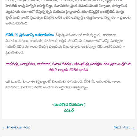
భగీరథ, మిషన్‍ కాకతీయ, హరితహారం, ఐటీ రంగం, గురుకుల పాఠశాలలు, వృత్తికులాలు,
హెరిటేజ్‍ కాంప్రి హెన్సివ్‍ యాక్ట్ బిల్లు, మూసీరివర్‍ ఫ్రంట్‍ డెవలప్‍ మెంట్‍ ఏర్పాటు, పారిశ్రామిక,
వ్యవసాయ రంగాలలో చేస్తున్న కృషి మరియు హైద్రాబాద్‍ నగరాభివృద్ధికి ఇంటిగ్రేటెడ్‍ మాస్టర్‍
ప్లాన్‍
వంటి వాటిని ప్రభుత్వం చేపట్టిన అనేక ఇతర అభివృద్ధి కార్యక్రమాలను విస్తృతంగా ప్రజలకు
తెలియపరిచింది.
కోవిడ్‍-19 ప్రపంచాన్ని అతలాకుతలం
చేస్తున్న సమయంలో దాని పుట్టుక – కారణాలు –
నివారణ చర్యలు, రాజకీయ, సామాజిక, ఆర్థిక, మానవీయ సంబంధాలలో వచ్చే మార్పులు
గురించి వివిధ రంగాలకు చెందిన పలువురు మేధావులను ఇంటర్వ్యూ చేసి వాటిని వరుసగా
ప్రచురించింది.
వారసత్వ, పర్యావరణ, సామాజిక, సహజ వనరుల, జీవ వైవిధ్య పరిరక్షణ వెరశి ప్రజా సంక్షేమమే
దక్కన్‍ ల్యాండ్‍ మౌలిక భావన.
ఇక ముందు కూడా ఈ కర్తవ్యాలతో ముందుకు సాగుతుంది. దీనికి మీ ఆదరాభిమానాలు,
సూచనలు, సలహాలు మాకు అండగా నిలుస్తాయని ఆశిస్తున్నాం.
-(మణికొండ వేదకుమార్‍)
ఎడిటర్
←
Previous Post
Next Post
→