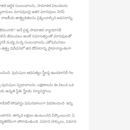
సామాజిక ఆర్థిక సంబంధాలను, సామాజిక విలువలను
 స్త్రీవాదులు మానవులపై ఇతర మానవులు నెరపే
కీయ తాత్త్వికతలను ప్రశ్నించాల్సిన అవసరాన్ని
 జీవించాలి? అనే ప్రశ్న సామాజిక న్యాయానికి
ు. కలిసి జీవించటం అంటే సమానత్వంతో మానవులతో
ానికి మధ్య నున్న సంబంధాలను ఎకోఫెమినిజం
తత్త్వ వివేచనలో తన దోహదాన్ని ప్రాధాన్యాంశంగా
ింది. పురుషుల ఆధిపత్యం స్త్రీలపై ఉండటానికి గల
త్రీ పురుషుల స్వభావాలను, లక్షణాలను ఈ విలువ ఒక
న్నత స్థితి, స్త్రీలకు న్యూనస్థాయి
డికల్‍ సోషలిస్టు ఫెమినిజాలుగా విభజించింది. ఇన్ని
ఉంటారని, తార్కిక లక్షణం ఉంటుందని పేర్కొంటుంది. ఏ
నికి వ్యతిరేకంగా పోరాడుతుంది. సమాన హక్కులు, సమాన