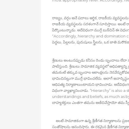
రాజ్యం, వర్గం అనే పదాలు ఆర్థిక, రాజకీయ వ్యవస్థలన
రాజకీయ వ్యవస్థలను సరళంగానే సూచిస్తాయి. అంటే రా
పేర్కొంటున్నాడు. అదేవిధంగా ముర్రే బుక్‍చిన్‍ ఈ విధం
“Accordingly, hierarchy and domination coul
పెద్దలు, పిల్లలను, పురుషులు స్త్రీలను, ఒక జాతి మ
శ్రేణులు అంటునప్పుడు కనీసం రెండు బృందాలు లేదా
పాటిస్తుంది. శ్రేణులు సామాజిక వ్యవస్థలో ఆధిపత్యా
తమకంటే తక్కువ బృందాల ఆకాంక్షలను నెరవేర్చుకోవటం
భావించినట్లుగా ముర్రే భావించలేదు. అలాగే అనార్కిస
ఆధిపత్య నిర్మాణాలుంటాయని భావించాడు. అదేవిధంగా మ
విధంగా వ్యాఖ్యానించాడు. “Hierarchy” is also
understandings and beliefs, as much as by
బాహ్యశక్తులు ఎంతగా తమను అణిచివేస్తాయో తమ 
అంటే సామాజికంగా ఉన్న శ్రేణీగత నిర్మాణాలను
సంతోషాలను ఆనందిస్తారు. ఈ రకమైన శ్రేణీగత నిర్మా