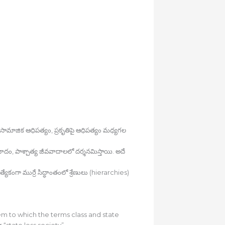
న సామాజిక ఆధిపత్యం, ప్రకృతిపై ఆధిపత్యం మధ్యగల
ం, పాశ్చాత్య జీవవాదాలలో దర్శనమిస్తాయి. అదే
యేకంగా ముర్రే సిద్ధాంతంలో శ్రేణులు (hierarchies)
m to which the terms class and state
 “state less society”.