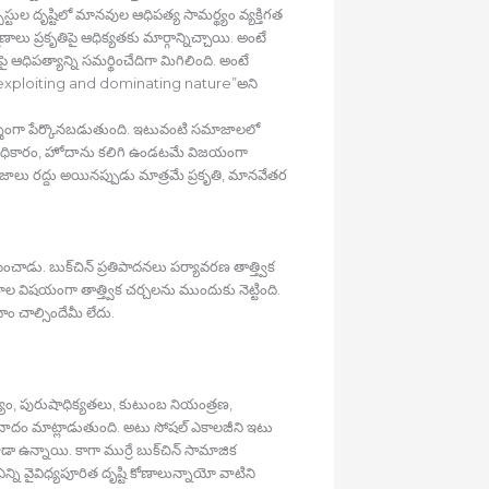
సిస్టుల దృష్టిలో మానవుల ఆధిపత్య సామర్థ్యం వ్యక్తిగత
ణాలు ప్రకృతిపై ఆధిక్యతకు మార్గాన్నిచ్చాయి. అంటే
ధిపత్యాన్ని సమర్థించేదిగా మిగిలింది. అంటే
 exploiting and dominating nature”అని
ర్శంగా పేర్కొనబడుతుంది. ఇటువంటి సమాజాలలో
అధికారం, హోదాను కలిగి ఉండటమే విజయంగా
మాజాలు రద్దు అయినప్పుడు మాత్రమే ప్రకృతి, మానవేతర
ంచాడు. బుక్‍చిన్‍ ప్రతిపాదనలు పర్యావరణ తాత్త్విక
 విషయంగా తాత్త్విక చర్చలను ముందుకు నెట్టింది.
ం చాల్సిందేమీ లేదు.
ిపత్యం, పురుషాధిక్యతలు, కుటుంబ నియంత్రణ,
రీవాదం మాట్లాడుతుంది. అటు సోషల్‍ ఎకాలజీని ఇటు
ా ఉన్నాయి. కాగా ముర్రే బుక్‍చిన్‍ సామాజిక
న్ని వైవిధ్యపూరిత దృష్టి కోణాలున్నాయో వాటిని