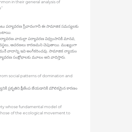
ommon in their general analysis of
e”
, ఇటు పర్యావరణ స్రీవాదంగానీ ఈ సామాజిక సమస్యలకు
 ఉంటాయి.
 పర్యావరణ వాదుల్లా పర్యావరణ విధ్వంసానికి మానవ,
వ్యవస్థలు, ఆచరణలు కారణమని చెపుతాయి. ముఖ్యంగా
నే వాదాన్ని ఇవి అంగీకరించవు. సామాజిక న్యాయం
ర్యావరణ సంక్షోభాలకు మూలం అని వాదిస్తారు.
 from social patterns of domination and
ికి ప్రకృతిని క్షీణింప జేయడానికి మౌలికమైన కారణం
ciety whose fundamental model of
those of the ecological movement to