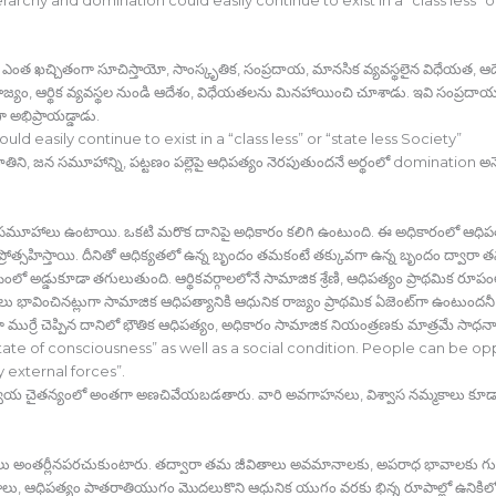
ు ఎంత ఖచ్చితంగా సూచిస్తాయో, సాంస్కృతిక, సంప్రదాయ, మానసిక వ్యవస్థలైన విధేయత, ఆదేశాల
జ్యం, ఆర్థిక వ్యవస్థల నుండి ఆదేశం, విధేయతలను మినహాయించి చూశాడు. ఇవి సంప్రదాయం
గా అభిప్రాయడ్డాడు.
d easily continue to exist in a “class less” or “state less Society”
రొకజాతిని, జన సమూహాన్ని, పట్టణం పల్లెపై ఆధిపత్యం నెరపుతుందనే అర్థంలో domination అ
 సమూహాలు ఉంటాయి. ఒకటి మరొక దానిపై అధికారం కలిగి ఉంటుంది. ఈ అధికారంలో ఆధిపత్
న్ని ప్రోత్సహిస్తాయి. దీనితో ఆధిక్యతలో ఉన్న బృందం తమకంటే తక్కువగా ఉన్న బృందం ద్వార
లో అడ్డుకూడా తగులుతుంది. ఆర్థికవర్గాలలోనే సామాజిక శ్రేణి, ఆధిపత్యం ప్రాథమిక రూప
్టులు భావించినట్లుగా సామాజిక ఆధిపత్యానికి ఆధునిక రాజ్యం ప్రాథమిక ఏజెంట్‍గా ఉంటుందన
ుర్రే చెప్పిన దానిలో భౌతిక ఆధిపత్యం, అధికారం సామాజిక నియంత్రణకు మాత్రమే సాధనాలు క
 a state of consciousness” as well as a social condition. People can be o
 external forces”.
స్వీయ చైతన్యంలో అంతగా అణచివేయబడతారు. వారి అవగాహనలు, విశ్వాస నమ్మకాలు కూ
 ప్రజలు అంతర్లీనపరచుకుంటారు. తద్వారా తమ జీవితాలు అవమానాలకు, అపరాధ భావాలకు 
ణాలు, ఆధిపత్యం పాతరాతియుగం మొదలుకొని ఆధునిక యుగం వరకు భిన్న రూపాల్లో ఉనికిలో ఉన