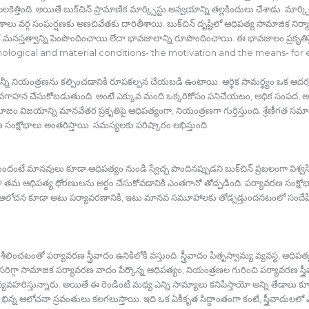
ెత్తింది. అయితే బుక్‍చిన్‍ ప్రామాణిక మార్క్సిస్టు అన్వయాన్ని తల్లకిందులు చేశాడు. మార్క్
ాణాలు వర్గ సంఘర్షణకు అణచివేతకు దారితీశాయి. బుక్‍చిన్‍ దృష్టిలో ఆధిపత్య సామాజిక నిర్మా
మనస్తత్వాన్ని పెంపొందించాయి లేదా భావజాలాన్ని రూపొందించాయి. ఈ భావజాలం ప్రకృతిపై ఆ
chological and material conditions- the motivation and the means- for
్నీ నియంత్రణను కల్పించడానికి రూపకల్పన చేయబడి ఉంటాయి. ఆర్థిక సామర్థ్యం ఒక ఆద
గాహన చేసుకోబడుతుంది. అంటే ఎక్కువ మంది ఒక్కరికోసం పనిచేయటం, అధిక సంపద, 
ాజం విజయాన్ని మానవేతర ప్రకృతిపై ఆధిపత్యంగా, నియంత్రణగా గుర్తిస్తుంది. శ్రేణీగత స
 సంక్షోభాలు అంతరిస్తాయి. సమస్యలకు పరిష్కారం లభిస్తుంది.
తుందంటే మానవులు కూడా ఆధిపత్యం నుండి స్వేచ్ఛ పొందినప్పుడని బుక్‍చిన్‍ ప్రబలంగా విశ్వసి
 తమ ఆధిపత్య ధోరణులను అర్థం చేసుకోవడానికి ఎంతగానో తోడ్పడింది. పర్యావరణ సంక్షోభాల
త్విక ఆలోచన కూడా అటు పర్యావరణానికి, ఇటు మానవ సమూహాలకు తోడ్పడ్తుందనటంలో సందేహి
ీలించటంతో పర్యావరణ స్త్రీవాదం ఉనికిలోకి వస్తుంది. స్త్రీవాదం పితృస్వామ్య వ్యవస్థ, ఆధ
ిగ్గా సామాజిక పర్యావరణ వాదం పేర్కొన్న ఆధిపత్యం, నియంత్రణల గురించి పర్యావరణ స్త్
వ్యవహరిస్తున్నారు. అయితే ఈ రెండింటి మధ్య ఎన్ని సామ్యాలు కనిపిస్తాయో అన్ని తేడాలు కూడ
భిన్న ఆలోచనా స్రవంతులు కలగలుస్తాయి. ఇది ఒక ఏకీకృత సిద్ధాంతంగా కంటే, స్త్రీవాదులలో ఎ