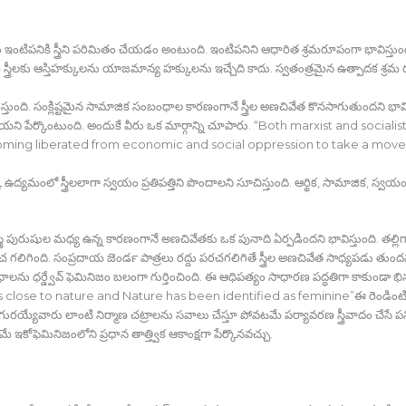
ణం ఇంటిపనికి స్త్రీని పరిమితం చేయడం అంటుంది. ఇంటిపనిని ఆధారిత శ్రమరూపంగా భావిస్తుంది. 
రీలకు ఆస్తిహక్కులను యాజమాన్య హక్కులను ఇచ్చేది కాదు. స్వతంత్రమైన ఉత్పాదక శ్రమ రూపాల్ల
ిరాకరిస్తుంది. సంక్లిష్టమైన సామాజిక సంబంధాల కారణంగానే స్త్రీల అణచివేత కొనసాగుతుందని
నాయని పేర్కొంటుంది. అందుకే వీరు ఒక మార్గాన్ని చూపారు. “Both marxist and socia
ng liberated from economic and social oppression to take a move 
ఉద్యమంలో స్త్రీలలాగా స్వయం ప్రతిపత్తిని పొందాలని సూచిస్తుంది. ఆర్థిక, సామాజిక, స్వయం ప
 స్త్రీ పురుషుల మధ్య ఉన్న కారణంగానే అణచివేతకు ఒక పునాది ఏర్పడిందని భావిస్తుంది. తల్లిగా
ింది. సంప్రదాయ జెండర్‍ పాత్రలు రద్దు పరచగలిగితే స్త్రీల అణచివేత సాధ్యపడు తుందని ర
సంబంధాలను ధర్డ్వేవ్‍ ఫెమినిజం బలంగా గుర్తించింది. ఈ ఆధిపత్యం సాధారణ పద్ధతిగా కాకుండా భ
lose to nature and Nature has been identified as feminine”ఈ రెండింటిమ
యేవారు లాంటి నిర్మాణ చట్రాలను సవాలు చేస్తూ పోవటమే పర్యావరణ స్త్రీవాదం చేసే పని. వ
 ఇకోఫెమినిజంలోని ప్రధాన తాత్త్విక ఆకాంక్షగా పేర్కొనవచ్చు.