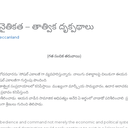
– నైతికత – తాత్విక దృక్పథాలు
eccanland
(గత సంచిక తరువాయి)
చిన ఆలోచనధారను ‘సోషల్‍ ఎకాలజీ’గా వ్యవహరిస్తున్నారు. నాలుగు దశాబ్దాలపై చిలుకుగా ఈయ
 ఎకాలజీగా గుర్తింపు పొందింది.
్త్విక సంప్రదాయాలలో కనిపిస్తాయి. ముఖ్యంగా మార్క్సీయ సామ్యవాదం, ఉదార అరాచకవాద
ప్రభావం కనిపిస్తుంది.
రిశీలించాడు. ఆయన వాడిన సామాజిక ఆధిపత్యం అనేది ఏ అర్థంలో వాడాడో పరిశీలించాలి. ప్రత్
గా శ్రేణులు గురించి తెలిపాడు.
 obedience and command not merely the economic and political syste
archy and domination could easily continue to exist in a “class less” or