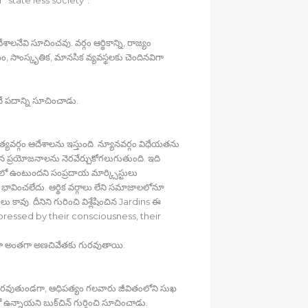
నేవి సూచించవు. వర్గం ఆర్థికాన్ని, రాజ్యం
, సాంస్కృతిక, మానసిక వ్యవస్థలకు చెందినవిగా
నే పదాన్ని సూచించాడు.
యవర్గం ఆదేశాలను ఇస్తుంది. న్యూనవర్గం విధేయతను
ా తన ప్రయోజనాలను నెరవేర్చుకోగలుగుతుంది. ఇది
ంలో ఉంటుందని సంప్రదాయ మార్క్సిస్టులు
ీ భావించలేదు. ఆర్థిక వర్గాలు లేని సమాజాలలోనూ
ావు. దీనిని గురించి విశ్లేషించిన Jardins ఈ
ppressed by their consciousness, their
డా అంతగా అణచివేతకు గురవుతాయి.
గురవుతుండగా, ఆధిపత్యం గలవారు జీవితంలోని సుఖ
్నాయని బుక్‍చిన్‍ గుర్తించి సూచించాడు.