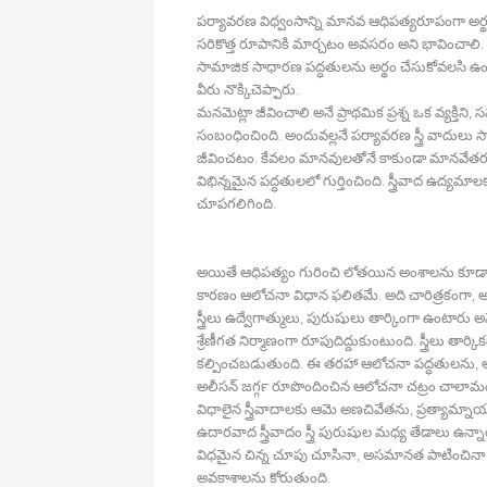
పర్యావరణ విధ్వంసాన్ని మానవ ఆధిపత్యరూపంగా అర్థం 
సరికొత్త రూపానికి మార్చటం అవసరం అని భావించాలి. 
సామాజిక సాధారణ పద్ధతులను అర్థం చేసుకోవలసి ఉంట
వీరు నొక్కిచెప్పారు.
మనమెట్లా జీవించాలి అనే ప్రాథమిక ప్రశ్న ఒక వ్యక్తిని
సంబంధించింది. అందువల్లనే పర్యావరణ స్త్రీ వాద
జీవించటం. కేవలం మానవులతోనే కాకుండా మానవేతరమై
విభిన్నమైన పద్ధతులలో గుర్తించింది. స్త్రీవాద ఉద
చూపగలిగింది.
అయితే ఆధిపత్యం గురించి లోతయిన అంశాలను కూడా వారు
కారణం ఆలోచనా విధాన ఫలితమే. అది చారిత్రకంగా, అనుభ
స్త్రీలు ఉద్వేగాత్ములు, పురుషులు తార్కింగా ఉంటా
శ్రేణీగత నిర్మాణంగా రూపుదిద్దుకుంటుంది. స్త్రీలు త
కల్పించబడుతుంది. ఈ తరహా ఆలోచనా పద్ధతులను, ఆధిపత
అలీసన్‍ జగ్గర్‍ రూపొందించిన ఆలోచనా చట్రం చాలామంది 
విధాలైన స్త్రీవాదాలకు ఆమె అణచివేతను, ప్రత్యామ్నాయ 
ఉదారవాద స్త్రీవాదం స్త్రీ పురుషుల మధ్య తేడాలు ఉన్
విధమైన చిన్న చూపు చూసినా, అసమానత పాటించినా అది 
అవకాశాలను కోరుతుంది.