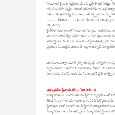
సామాజిక శ్రేణుల పద్ధతుల నుండి ప్రకృతి ఆధిపత్యం మొలక
ఆస్తి సంపదను సృష్టించడానికి దోహదపడింది. వర్గ నిర్మ
సామాజిక ఆధిపత్య విధానాలు ఒక విస్తృత సాంస్కృతిక 
“social hierarchies provide both the psy
చెప్పవచ్చు.
శ్రేణీగత సమాజాలలో సామాజిక సంస్థలు, ఆచరణలు అన
విజయం ఆధిపత్యం వహించటం, నియంత్రించటంగా అవ
అభివర్ణింపబడుతుంది. ఇటువంటి స్థితి ఉన్నప్పుడు సమ
ప్రపంచం విముక్తమవుతుంది. అట్లాంటప్పుడే పర్యావరణ
మానవాధిపత్యం నుండి ప్రకృతికి స్వేచ్ఛ ఎప్పుడు లభిస్
సిద్ధాంతాలను ఒకమేరకు ప్రభావితం చేశాయి. మానవాళి
పర్యావరణ సంక్షోభాలకు ముగింపు పలికే ప్రతి తాత్
పర్యావరణ స్త్రీవాదం (Ecofeminism)
పర్యావరణ సంబంధాంశాలను స్త్రీవాద దృష్టికోణంతో పరిశ
జెండర్‍పరంగా అసమానతలను గురించి పేర్కొంటుంది. సర
స్త్రీవాదుల ఆలోచనలను కలిపి స్త్రీవాద పర్యావరణమని 
పర్యావరణ వాదానికి ఆద్యుడు. పర్యావరణ స్త్రీవాదంలో 