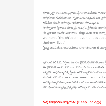
మార్క్సిస్టు ఫెమినిజం ప్రకారం స్త్రీల అణచివేతకు కార
విస్మరణకు గురవుతుంది. గృహ సంబంధమైన పని, శ్రమ స్త్
దోపిడీల నుండి విముక్తం అవుతారని సూచిస్తుంది.
సామ్యవాద స్త్రీవాదం మార్కిస్టుల వర్గ విశ్లేషణను న
సంప్రదాయ జండర్‍ విధానాలు, గుర్తింపులు దాగి ఉన్
women of the chipco movement as becomi
theirown lives”
స్త్రీలపై ఆధిపత్యం, అణచివేతలు తొలగిపోవాలంటే చిప్కో 
ఇక రాడికల్‍ ఫెమినిస్టుల ప్రకారం జైవిక, లైంగిక తేడాలు
ఈ జైవిక తేడాలను సమాజం సమర్థనీయంగా ప్రయోగించ గలిగ
ప్రకృతిపై ఆధిపత్యానికి, స్త్రీలపై ఆధిపత్యానికి గల 
ఎందుకంటే “Women have been identified as c
ఆధిక్య-న్యూనతలు, అణచివేత దారులు, అణచివేతకు గురయ్
తమపై ఆధిపత్యాన్ని, ప్రకృతిపై ఆధిక్యాలను తొలగించటమే
గుప్త పర్యావరణ అధ్యయనం (Deep Ecology)