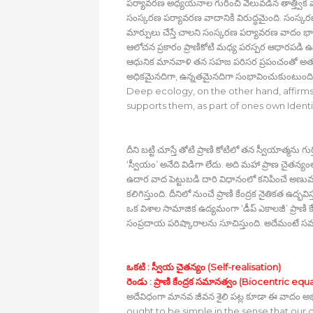
పర్యావరణ అధ్యయనాల గురించి వెలువడిన తాత్త్విక వా
సంస్కరణ పర్యావరణ వాదానికి విరుద్ధమైంది. సంస్కరణ
మార్పులు చేస్తే చాలని సంస్కరణ పర్యావరణ వాదం భావి
ఆలోచన ప్రకారం ప్రాణికోటి మధ్య పరస్పర ఆధారపడి ఉన్
ఆధునిక మానవాళి తన సహజ పరిసర ప్రపంచంతో అత్యంత 
అధికమైనదిగా, ఉన్నతమైనదిగా సంభావించుకుంటుంది. దీన
Deep ecology, on the other hand, affirms a
supports them, as part of ones own Identi
దీని బట్టి చూస్తే తోటి ప్రాణి కోటిలో తన స్వీయాత్
‘స్వీయం’ అనేది విడిగా లేదు. అది మహా ప్రాణ చైతన్య
ఉదార వాద పెట్టుబడి దారి విధానంలో కనిపించే అణుమ
కలిగిస్తుంది. దీనిలో నుంచే ప్రాణి కేంద్రక నైతికత ఉద్భవిస్
ఒక విశాల సామాజిక ఉద్యమంగా ‘డీప్‍ ఎకాలజీ’ ప్రాణ
సంప్రదాయ పరిష్కారాలను సూచిస్తుంది. అదేమంటే సమా
ఒకటి : స్వీయ చైతన్యం (Self-realisation)
రెండు : ప్రాణి కేంద్రక సమానత్వం (Biocentric equa
అదేవిధంగా మానవ జీవన శైలి పట్ల కూడా ఈ వాదం అభ
ought to be simple in the sense that our co