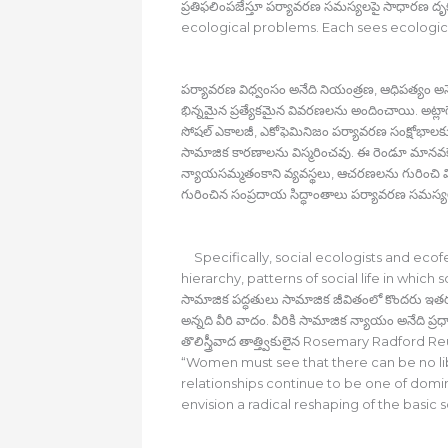
ప్రతిఫలింపజేస్తూ పర్యావరణ సమస్యలపై సాధారణ ద
ecological problems. Each sees ecologica
పర్యావరణ విధ్వంసం అనేది నియంత్రణ, ఆధిపత్యం అన
భిన్నమైన ప్రత్యేకమైన వివరణలను అందించాయి. అట్లాగే
సోషల్‍ ఎకాలజీ, ఎకోఫెమినిజం పర్యావరణ సంక్షోభాలకు
సామాజిక కారణాలను విస్మరించవు. ఈ రెండూ మానవకే
న్యాయసమ్మతంకాని వ్యవస్థలు, ఆచరణలను గురించి 
గురించిన సంప్రదాయ సిద్ధాంతాలు పర్యావరణ సమస్యలను
Specifically, social ecologists and eco
hierarchy, patterns of social life in whi
సామాజిక పద్ధతులు సామాజిక జీవితంలో కొందరు ఇతరులప
అన్నది వీరి వాదం. వీరికి సామాజిక న్యాయం అనేది ప్రధా
తొలిస్త్రీవాద తాత్త్వికులైన Rosemary Radfor
“Women must see that there can be no lib
relationships continue to be one of do
envision a radical reshaping of the basic 