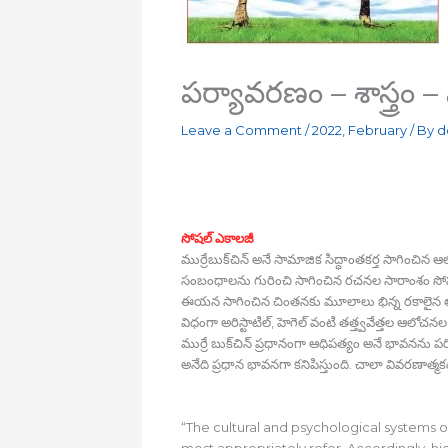
పర్యావరణం – శాస్త్రం 
Leave a Comment
/
2022
,
February
/ By
d
సోషల్‍ ఎకాలజీ
ముర్రేబుక్‍చిన్‍ అనే సామాజిక సిద్ధాంతకర్త సాగిం
సంబంధాలను గురించి సాగించిన రచనల సారాంశం సోషల్‍
ఈయన సాగించిన చింతనకు మూలాలు భిన్న రకాలైన తాత
విధంగా అరిస్టాటిల్‍, హెగెల్‍ వంటి తత్త్వవేత్తల ఆలోచనల 
ముర్రే బుక్‍చిన్‍ ప్రధానంగా ఆధిపత్యం అనే భావనను ప
అనేది ప్రధాన భావనగా కనిపిస్తుంది. చాలా వివరణాత్మకం
“The cultural and psychological systems
most appropriately refer. Accordingly, hier