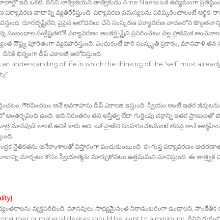
దాల్లో ఇది ఒకటి. దీనిని నార్వేజియన్‍ తాత్వికుడు Arne Naess ఒక ఉద్యమంగా ప్రతిష్ఠి
 పర్యావరణ వాదాన్ని వ్యతిరేకిస్తుంది. పర్యావరణ సమస్యలను పరిష్కరించాలంటే ఆర్థిక, రా
స్తుంది. దూరదృష్టిలేని, పైపైన ఆలోచనలు చేసే సంస్కరణ పర్యావరణ వాదంలోని డొల్లతనాన్ని
న సంబంధాల సంక్లిష్టతలోకి పర్యావరణం అంతర్దృష్టిని ప్రసరించటం వల్ల ప్రాథమిక అంచనాలలో
దౌష్ట్య పూరితంగా వ్యవహరిస్తుంది. ఎందుకంటే వారి సంస్కృతి ప్రకారం, మానవాళి తన
ికి భిన్నంగా డీప్‍ ఎకాలజీ ఆలోచిస్తుంది.
n understanding of life in which the thinking of the ‘self’ must alread
ty”
మను గుర్తించటం, గౌరవించటం అనే అవగాహను డీప్‍ ఎకాలజి ఇస్తుంది. స్వీయం అంటే ఇతర జీవ
ంలో అంతర్భవించి ఉంది. అది నిరంతరం తన అస్తిత్వ లేదా గుర్తింపు చక్రాన్ని ఇతర ప్రాణుల
ాత్ర మానవుడి లాంటి ఉనికి కాదు అది. ఒక ప్రాణిని సంహరించటమంటే తనపై తానే ఆత్మహిం
తుంది.
ి కేంద్రక నైతికతను అనేకాంశాలతో విస్తారంగా పంచుకుంటుంది. ఈ గుప్త పర్యావరణం ఆచరణా
జాన్ని మార్చటం కోసం స్వీయాత్మను మార్చుకోవటం ఉత్తమమని సూచిస్తుంది. ఈ తాత్త్విక
lity)
్యంతరాలను వ్యక్తపరిచింది. మానవులు సాధ్యమైనంత నిరాడంబరంగా ఉండాలని, సాంకేతిక 
nsumer or material desires should be kept to a minimum. దీనిని గురించి ఆలో