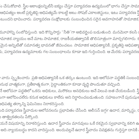
చేసుకోవాలి. స్త్రీల ఆకాంక్షలన్నిటినీ ఐక్యం చేస్తూ పర్యావరణ ఉద్యమంలో భాగం చేస్తూ 
ఆధిపత్యం అంటే ప్రకృతిపై ఆధిపత్యమే కాబట్టి అటు సోషల్‍ ఎకాలజిస్టులు, ఇటు పర్యావరణ
ుందని భావించారు. పర్యావరణ సంక్షోభాలకు సంబంధించిన సరైన అవగాహనతో సామాజిక, రాజ
, సమూహాన్ని సంబోధిస్తుంది. ఇది కొన్నిసార్లు ‘‘నీతి’’గా అభివర్ణింప బడుతుంది. మనమెలా కలసి
ులు సామాజిక న్యాయం అనే మాట సామాజిక, రాజకీయతత్వానికి తొలిసూత్రంగా మార్చగలిగార
న అన్నిటితో సమానత్వ భావనతో జీవించటం. సామాజిక ఆధిపత్యానికి, ప్రకృతిపై ఆధిపత్య
్యమాలకు, పర్యావరణ ఉద్యమాలకు గల సంబంధాలను కూడా ఇది గుర్తించింది. ఆ మేరకు పర్యావరణ 
 స్పృశించారు. ప్రతి ఆధిపత్యానికి ఒక తర్కం ఉంటుంది. ఇది ఆలోచనా పద్ధతికి సంబంధించ
 వాత్మకంగా, ప్రతీకాత్మ కంగా, సైద్ధాంతికంగా కూడా వృద్ధి పొందుతూ వచ్చింది.
రు అనే ఆలోచనా పద్ధతిలో ఒకరు అధికులు, మరొకలు అనధికులు అనే విలువ జత చేయబడింది. స్
ార్కికంగా ఆలోచించలేరు కనుక అధికులు కాలేరు అని నిర్థారించబడుతుంది. సహజంగానే పురుషులకు ఉ
్య తర్కాన్ని ఫెమినిజం నిరాకరిస్తుంది.
పర్యావరణ స్త్రీవాదుల ఆలోచనలను ప్రభావితం చేసింది. అలీసన్‍ జగ్గర్‍ ఉదార, మార్కిస్టు, రా
తాత్త్వికతలను పేర్కొంది.
నాయనే విషయాన్ని నిరాకరిస్తుంది. ఉదార స్త్రీవాదం మానవులు ఒకే రకమైన స్వభావాన్ని కలిగి 
న్యాయబద్ధం కాదని వాదిస్తుంది. అందువల్లనే ఉదార స్త్రీవాదం వివక్షతను గుర్తిస్తూ దా