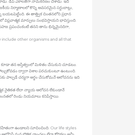
ంచాడు. డీప్‍ ఎకాలజీగా నామకరణం చేశాడు. ఇది
జకీయ నిర్మాణాలలో కొన్ని అవసరమైన సర్దుబాట్లు,
 బయటపెట్టింది. ఈ తాత్త్విక చింతనలోని ప్రధాన
 విప్లవాత్మక మార్పులు సంభవిస్తాయని భావిస్తుంది.
 సహజ ప్రపంచంకంటే తనని తాను భిన్నమైనదిగా,
y include other organisms and all that
ులను కూడా తన అస్తిత్వంలో మిళితం చేసుకుని చూడటం.
తో పోల్చుకోవడం ద్వారా విశాల పరచుకుంటూ ఉంటుంది.
సకు పాల్పడే చర్యగా అర్థం చేసుకోమనే ఆలోచనను ఇది
త్మక నైతికత లేదా న్యాయ ఆలోచన లేకుండానే
 చింనతలో రెండు నియమాలు కనిపిస్తాయి.
రహితంగా ఉండాలని సూచించింది. Our life styles
చిస్తే మన భౌతిక వాంఛలు లేదా కోరికలు అన్నీ