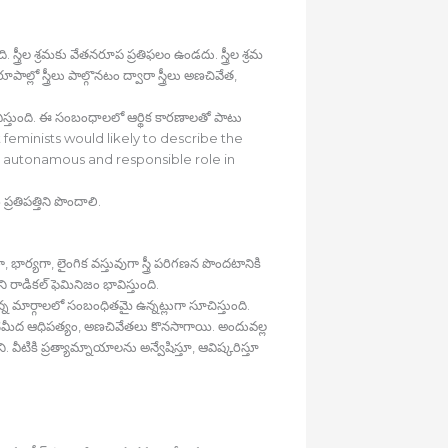
స్త్రీల శ్రమకు వేతనరూప ప్రతిఫలం ఉండదు. స్త్రీల శ్రమ
ో స్త్రీలు పాల్గొనటం ద్వారా స్త్రీలు అణచివేత,
 భావిస్తుంది. ఈ సంబంధాలలో ఆర్థిక కారణాలతో పాటు
list feminists would likely to describe the
autonamous and responsible role in
్రతిపత్తిని పొందాలి.
, భార్యగా, లైంగిక వస్తువుగా స్త్రీ పరిగణన పొందటానికి
ాడికల్‍ ఫెమినిజం భావిస్తుంది.
ిన్న మార్గాలలో సంబంధితమై ఉన్నట్లుగా సూచిస్తుంది.
ీద ఆధిపత్యం, అణచివేతలు కొనసాగాయి. అందువల్ల
ీటికి ప్రత్యామ్నాయాలను అన్వేషిస్తూ, ఆవిష్కరిస్తూ