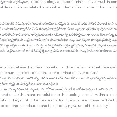
ృక్పథాలను వెల్లడిస్తుంది. “Social ecology and ecofeminism have much in c
l destruction as related to social problems of control and dominanc
ే సామాజిక సమస్యలకు సంబంధించిందిగా భావిస్తుంది. అయితే అటు సోషల్‍ ఎకాలజి గానీ
 సామాజిక మార్పుకోసం వీరు తలపెట్టే కార్యక్రమాలు కూడా పూర్తిగా ప్రత్యేకం. భిన్నంగానూ
 దారితీసిన కారణాలను అన్వేషించేందుకు సమాజాన్ని పరిశీలిస్తాయి. ఈ రెండు కూడా గుప్త
ంద్రక దృష్టికోణమే విధ్వంసాలకు కారణమని అంగీకరించవు. మానవులు రూపుదిద్దుకున్న 
విమర్శనాత్మకంగా ఉంటాయి. సంప్రదాయ నైతికతల వైఫల్యమే పర్యావరణ సమస్యలకు కారణమ
 విశ్లేషించడానికి తగినవనే దృక్పథాన్ని వీరు అంగీకరించరు. కొన్ని సామాజిక కారణాలు ప
feminists believe that the domination and degradation of nature arise
ch some humans excercise control or domination over others”
ై నియంత్రణను, ఆధిపత్యం కలిగి ఉండటానికి వీలు కల్పించాయని ఇవే ప్రకృతిపై ఆధిపత్యాన
నంగా దృష్టి నిలపాల్సిన అంశంగా అనిపిస్తుంది.
d Reuther పర్యావరణ సమస్యలను సంబోధించాలంటే ఏం చేయాలో ఈ విధంగా సూచించింది.
eration for them and no solution to the ecological crisis within a so
mination. They must unite the demnads of the womens movement with 
socioeconomic relations and the underlying values of this society”