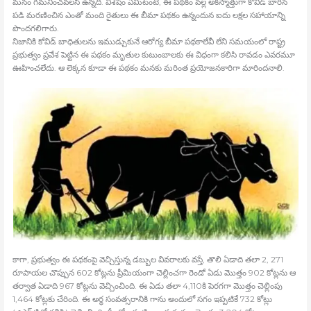
మనం గమనించవలసి ఉన్నది. విశేషం ఏమిటంటే, ఈ పథకం వల్ల అకస్మాత్తుగా కోవిడ్‍ బారిన
పడి మరణించిన ఎంతో మంది రైతులు ఈ బీమా పథకం ఉన్నందున ఐదు లక్షల సహాయాన్ని
పొందగలిగారు.
నిజానికి కోవిడ్‍ బాధితులను ఇముడ్చుకునే ఆరోగ్య బీమా పథకాలేవీ లేని సమయంలో రాష్ట్ర
ప్రభుత్వం ప్రవేశ పెట్టిన ఈ పథకం మృతుల కుటుంబాలకు ఈ విధంగా కలిసి రావడం ఎవరమూ
ఊహించలేదు. ఆ లెక్కన కూడా ఈ పథకం మనకు మరింత ప్రయోజనకారిగా మారిందనాలి.
కాగా, ప్రభుత్వం ఈ పథకంపై వెచ్చిస్తున్న డబ్బుల వివరాలకు వస్తే, తొలి ఏడాది తలా 2, 271
రూపాయల చొప్పున 602 కోట్లను ప్రీమియంగా చెల్లించగా రెండో ఏడు మొత్తం 902 కోట్లను ఆ
తర్వాత ఏడాది 967 కోట్లను వెచ్చించింది. ఈ ఏడు తలా 4,110కి పెరగగా మొత్తం చెల్లింపు
1,464 కోట్లకు చేరింది. ఈ అర్ధ సంవత్సరానికి గాను అందులో సగం ఇప్పటికే 732 కోట్లు