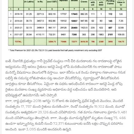
ఐతే, నిజానికి ప్రభుత్వం గానీ ప్రైవేట్‍ సంస్థలు గానీ వీరి మరణాలకు గల కారణాలపై లోతైన
అధ్యయనం చేస్తే అసలు రైతులు అరవై ఏండ్ల లోపే మరణించడానికి గల కారణాలతో పాటు
మరెన్నో విషయాలు వెలుగులోకి వస్తాయి. ఇలా కనీసం ఒక రెండు దశాబ్దాల గణాంకాలు గనుక
లభిస్తే ఈ సమస్య లోతుపాతుల పట్ల అంచనా వేసుకోవోచ్చు. స్వరాష్ట్రంలో తీసుకోవలసిన
జాగ్రత్తలు కూడా తీసుకోగలం. ఏమైనా ఈ పథకం ఆరంభించిన కారణంగా అరవై ఏండ్ల లోపు
రైతుల మరణాల సంఖ్య వ్యవసాయ అధికారుల వద్ద లభించడం ఇదే మొదటిసారి, అది
భవిష్యత్తులో ఉపయోగమే అని చెప్పాలి.
కాగా, రాష్ట ప్రభుత్వం 2018 ఆగస్టు 15 రోజున ఈ పథకాన్ని ప్రవేశ పెట్టింది మొదలు, మొదటి
సంవత్సరం 17, 757 మంది రైతులు మరణించగా, రెండో సంవత్సరం 19,102 మంది, మూడో
సంవత్సరం అత్యధికంగా 29,126 మంది చనిపోయారు. గత మాసం గణాంకాల ప్రకారం 9,481
మంది చనిపోయినట్లు తెలుస్తోంది. కాగా, మొత్తం మూడున్నరేళ్లలో మృతుల సంఖ్య 75, 466
ఉండగా ఇన్స్యూరెన్సు కంపెనీ నుంచి 72,371 కుటుంబాలకు ఐదేసి లక్షల చొప్పున పరిహారం
అందింది. ఇంకా 3,095 మందికి అందవలసి ఉన్నది.