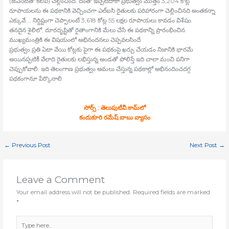
(జిఎస్‍టితో కలిపి) చెల్లించింది. దీంతో ఇప్పటిదాకా ప్రభుత్వం మొత్తం 3,204 కోట్ల
రూపాయలను ఈ పథకానికి వెచ్చించగా ఎల్‍ఐసి రైతులకు పరిహారంగా చెల్లించినది అంతకన్నా
ఎక్కువే…. నిర్దిష్టంగా చెప్పాలంటే 3,618 కోట్ల 55 లక్షల రూపాయలు కావడం విశేషం.
తనదైన శైలిలో, దూరదృష్టితో రైతాంగానికి మేలు చేసే ఈ పథకాన్ని ప్రారంభించిన
ముఖ్యమంత్రికి ఈ విషయంలో అభినందనలు చెప్పవలసిందే.
ప్రభుత్వం ప్రతి ఏటా వేయి కోట్లకు పైగా ఈ పథకంపై ఖర్చు చేయడం నిజానికి భారమే
అయినప్పటికీ వేలాది రైతులకు లభిస్తున్న అండతో పోలిస్తే ఇది చాలా మంచి పనిగా
చెప్పుకోవాలి. ఇది తెలంగాణ ప్రభుత్వం అమలు చేస్తున్న పథకాల్లో అభినందించదగ్గ
పథకంగానూ పేర్కొనాలి.
సోర్స్ : తెలుపుటీవీ.కామ్‍లో
కందుకూరి రమేష్‍ బాబు వ్యాసం
←
Previous Post
Next Post
→
Leave a Comment
Your email address will not be published.
Required fields are marked
*
Type