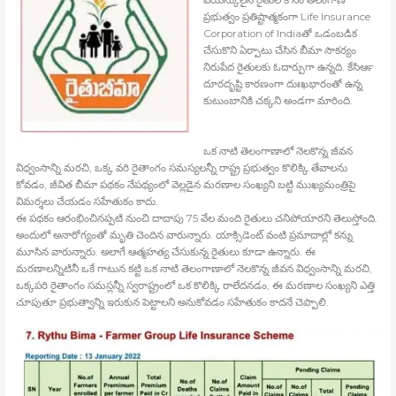
ప్రభుత్వం ప్రతిష్టాత్మకంగా Life Insurance
Corporation of Indiaతో ఒడంబడిక
చేసుకొని ఏర్పాటు చేసిన బీమా సౌకర్యం
నిరుపేద రైతులకు ఓదార్పుగా ఉన్నది. కేసిఆర్‍
దూరదృష్టి కారణంగా దుఃఖభారంతో ఉన్న
కుటుంబానికి చక్కని అండగా మారింది.
ఒక నాటి తెలంగాణాలో నెలకొన్న జీవన
విధ్వంసాన్ని మరచి, ఒక్క వరి రైతాంగం సమస్యలన్నీ రాష్ట్ర ప్రభుత్వం కొలిక్కి తేవాలను
కోవడం, జీవిత బీమా పథకం నేపథ్యంలో వెల్లడైన మరణాల సంఖ్యని బట్టి ముఖ్యమంత్రిపై
విమర్శలు చేయడం సహేతుకం కాదు.
ఈ పథకం ఆరంభించినప్పటి నుంచి దాదాపు 75 వేల మంది రైతులు చనిపోయారని తెలుస్తోంది.
అందులో అనారోగ్యంతో మృతి చెందిన వారున్నారు. యాక్సిడెంట్‍ వంటి ప్రమాదాల్లో కన్ను
మూసిన వారున్నారు. అలాగే ఆత్మహత్య చేసుకున్న రైతులు కూడా ఉన్నారు. ఈ
మరణాలన్నిటినీ ఒకే గాటున కట్టి ఒక నాటి తెలంగాణాలో నెలకొన్న జీవన విధ్వంసాన్ని మరచి,
ఒక్కపరి రైతాంగం సమస్లన్నీ స్వరాష్ట్రంలో ఒక కొలిక్కి రాలేదనడం, ఈ మరణాల సంఖ్యని ఎత్తి
చూపుతూ ప్రభుత్వాన్ని ఇరుకున పెట్టాలని అనుకోవడం సహేతుకం కాదనే చెప్పాలి.