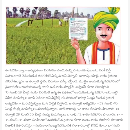
ఈ పథకం ద్వారా అత్యధికంగా పరిహారం పొందుతున్న సామాజిక శ్రేణులను పరిశీలిస్తే
సహజంగానే వెనుకబడిన తరగతులే ఎక్కువ అని చెప్పాలి. దాదాపు యాభై శాతం రైతులు
బిసిలే ఉన్నారు. ఆ తర్వాతి స్థానం వరుసగా ఎస్సీ, ఎస్టీలది. మొత్తం అందుతున్న పరిహారంలో
మైనారిటీలు అందుకుంటున్న భాగం ఒక శాతం మాత్రమే ఉన్నదని కూడా తెలుస్తోంది.
18 నుంచి 59 ఏండ్ల వయో పరిమితి ఉన్న ఈ పథకంలో అందుకుంటున్న పరిహారాలను బట్టి
వివిధ వయస్కుల వారు ఎవరూ అని విశ్లేషిస్తే ఈ పథకంలో యాభై ఏండ్లు నిండిన రైతులే
అత్యధికంగా మరణిస్తున్నట్లు మన ద•ష్టికి వస్తోంది. ఆ తర్వాత అత్యధికంగా 39 నుంచి 48
ఏండ్ల మధ్య వయస్కులు మరణిస్తున్నారు. వారే దాదాపు 32 శాతం పరిహారం పొందారు. ఆ
తర్వాత 29 నుంచి 38 ఏండ్ల మధ్య వయస్కులు దాదాపు 12 శాతం పరిహారం పొందారు. కాగా,
18 నుంచి 28 వయో పరిమితిలో మరణించిన రైతులు కూడా రెండు శాతం పరిహారం పొందారు.
నిజానికి గత రెండేళ్లుగా మరణాల సంఖ్య పెరగడానికి గల కారణాల్లో కోవిడ్‍ కూడా భాగమని