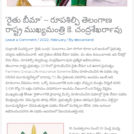
‘రైతు బీమా’ – రూపశిల్పి తెలంగాణ
రాష్ట్ర ముఖ్యమంత్రి కె. చంద్రశేఖర్‍రావు
Leave a Comment
/
2022
,
February
/ By
deccanland
సంక్రాంతి సందర్భంగా ‘రైతు బంధు’ సంబరాలు ఎలా సాగినా కూడా ఒక అంశంలో ప్రభుత్వ
చర్యను అభినందించాలి. అది రైతుల జీవిత బీమా పథకం. మ•తుల కుటుంబాలకు ఇది చీకట్లో
చిరు దీపం. రూపశిల్పి కల్వకుంట్ల చంద్రశేఖర్‍రావుకు ప్రత్యేక అభినందనలు.
తెలంగాణ రాష్ట్ర ప్రభుత్వం 2018లో ప్రారంభించిన రైతు బీమా ఒక ఉదార ప్రయత్నం
Farmers Group Life Insurance Scheme పేరిట రూపొందించిన ఈ పథకం వల్ల
గడిచిన మూడున్నరేళ్ళలో దాదాపు 72 వేల రైతులకు పరిహారం అందడం అంటే అది
మామూలు విషయం కాదు. ఒక్కో కుటుంబానికి ఐదు లక్షల చొప్పున మొత్తం నిన్నటి వరకు
3,618 కోట్ల 55 లక్షల సహాయం పరిహారంగా అందడం నిజంగానే ఒక నిశ్శబ్ద విప్లవం.
ముఖ్యమంత్రి కేసిఆర్‍ రైతాంగానికి ప్రాధాన్య మిచ్చి రూపొందించిన పథకాల్లో రైతు బీమా పథకం
విలక్షణమైనది. విమర్శలకు తావు లేనిది. ప్రభుత్వమే రైతుల తరపున ప్రీమియం చెల్లిస్తూ
మూడున్నరేళ్లుగా చేపడుతున్నఈ పథకం దేశంలో మరెక్కడా లేనిది. సకల జనులూ
అభినందించదగిన ఈ పథకం ఆచరణలో విజయవంతమైనది.
18 సంవత్సరాల నుంచి 59 ఏండ్ల మధ్య
వయస్కులైన రైతుల కోసం తెలంగాణ