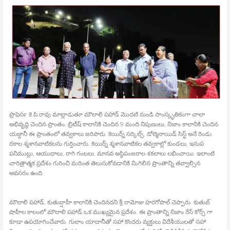
ప్రొఫెసర్‍ కె.పి.రావు మాట్లాడుతూ మౌలాలి పహాడ్‍ మొదటి నుండి సాంస్కృతికంగా చాలా
అభివృద్ధి చెందిన ప్రాంతం. బ్రిటీష్‍ కాలానికి చెందిన 9 మంది నిపుణులు, నిజాం కాలానికి చెందిన
యజ్దానీ ఈ ప్రాంతంలో తవ్వకాలు జరిపారు. కెయిర్న్ సర్కిల్స్, డోల్మెనాయిడ్‍ సిస్ట్ అనే రెండు
రకాల శ్మశానవాటికలను గుర్తించారు. కెయిర్న్ శ్మశానవాటికల తవ్వకాల్లో కుండలు, ఇనుప
పనిముట్లు, ఆయుధాలు, రాగి గంటలు, మానవ అస్థిపంజరాల శకలాలు లభించాయి. ఇలాంటి
చారిత్రాత్మక ప్రదేశం గురించి మరింత తెలుసుకోవడానికి మిగిలిన ప్రాంతాన్ని తవ్వాల్సిన
అవసరం ఉంది.
మౌలాలి పహాడ్‍, కుతుబ్షాహీ కాలానికి చెందినదని శ్రీ రామోజు హరగోపాల్‍ చెప్పారు. కుతుబ్‍
షాహీల కాలంలో మౌలాలి పహాడ్‍ ఒక ముఖ్యమైన ప్రదేశం. ఈ ప్రాంతాన్ని నిజాం రేస్‍ కోర్స్ గా
కూడా ఉపయోగించేవారు. గులాం యాదానీతో సహా కొందరు వ్యక్తులు విదేశీయులతో సహా