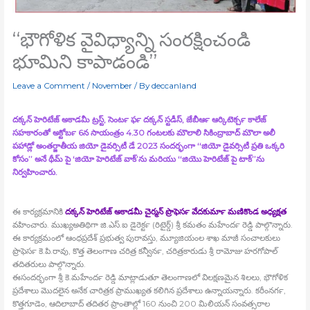
‘‘భౌగోళిక వైవిధ్యాన్ని సంరక్షించండి
భూమిని కాపాడండి’’
Leave a Comment
/
November
/ By
deccanland
దక్కన్‍ హెరిటేజ్‍ అకాడమీ ట్రస్ట్, సెంటర్‍ ఫర్‍ దక్కన్‍ స్టడీస్‍, జేబీఆర్‍ ఆర్కిటెక్చర్‍ కాలేజ్‍
సహకారంతో అక్టోబర్‍ 6న సాయంత్రం 4.30 గంటలకు మౌలాలి సికింద్రాబాద్‍ మౌలా అలీ
పహాడ్లో అంతర్జాతీయ జియో డైవర్సిటీ డే 2023 సందర్భంగా ‘‘జియో డైవర్సిటీ ప్రతి ఒక్కరి
కోసం’’ అనే థీమ్‍ పై ‘జియో హెరిటేజ్‍ వాక్‍’ను మరియు ‘‘జియొ హెరిటేజ్‍ పై టాక్‍’’ను
నిర్వహించారు.
ఈ కార్యక్రమానికి
దక్కన్‍ హెరిటేజ్‍ అకాడమీ చైర్మన్‍ ప్రొఫెసర్‍ వేదకుమార్‍ మణికొండ అధ్యక్షత
వహించారు. ముఖ్యఅతిథిగా జి.ఎస్‍.ఐ డైరెక్టర్‍ (రిటైర్డ్) శ్రీ కమతం మహేందర్‍ రెడ్డి పాల్గొన్నారు.
ఈ కార్యక్రమంలో ఆంధప్రదేశ్‍ ప్రభుత్వ పురావస్తు, మ్యూజియంల శాఖ మాజీ సంచాలకులు
ప్రొఫెసర్‍ కె.పి.రావు, కొత్త తెలంగాణ చరిత్ర కన్వీనర్‍, చరిత్రకారుడు శ్రీ రామోజు హరగోపాల్‍
తదితరులు పాల్గొన్నారు.
ఈసందర్భంగా శ్రీ కె.మహేందర్‍ రెడ్డి మాట్లాడుతూ తెలంగాణలో విలక్షణమైన శిలలు, భౌగోళిక
ప్రదేశాలు మొదలైన అనేక చారిత్రక ప్రాముఖ్యత కలిగిన ప్రదేశాలు ఉన్నాయన్నారు. కరీంనగర్‍,
కొత్తగూడెం, ఆదిలాబాద్‍ తదితర ప్రాంతాల్లో 160 నుంచి 200 మిలియన్‍ సంవత్సరాల