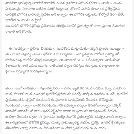
నాటివిగా భావిస్తున్న జురాసిక్‍ కాలానికి చెందిన డైనోసార్‍ ఎముక శకలాలు, తాబేలు, జంతు
పాదముద్రల శిలాజాలు ఇటీవల కనుగొనబడ్డాయి, మౌలాలి పహాడ్‍ కూడా ఒక ప్రత్యేకమైన
చారిత్రక భౌగోళిక వారసత్వ ప్రదేశం అని అన్నారు. ఈ భౌగోళిక ఆస్తులను కోల్పోతే తిరిగి తేలేం.
భౌగోళిక అంశాలను ద•ష్టిలో
ఉంచుకుని భౌగోళిక వైవిధ్య ప్రదేశాలను పరిరక్షించడానికి ప్రభుత్వంతో పాటు ప్రజలు ముందుకు
రావాలి అని కోరారు.
ఈ సందర్భంగా ప్రొఫెసర్‍ వేదకుమార్‍ మణికొండ మాట్లాడుతూ దక్కన్‍ ప్రాంతం ముఖ్యంగా
తెలంగాణకు పూర్వం నుంచి ఇటీవలి శిలా నిర్మాణాలు, అద్భుతమైన భౌగోళిక వైవిధ్యంతో
కూడిన గొప్ప భౌగోళిక చరిత్ర ఉందన్నారు. తెలంగాణలో 3000 సంవత్సరాల నాటి మహా
శిలాయుగం నాటి ఇనుప యుగం, రాతియుగ స్మారక చిహ్నాలు ఉన్నాయి. దశాబ్దాలుగా ఈ
స్థలాలు నిర్లక్ష్యానికి గురవుతున్నాయి.
తెలంగాణలో చారిత్రకంగా, పురావస్తుపరంగా ప్రాముఖ్యత కలిగిన పాండవుల గుట్ట, భువనగిరి
కొండ, మౌలాలి కొండ మొదలైన భౌగోళిక ప్రదేశాలను పరిరక్షించాల్సిన అవసరం ఉందని, భౌగోళిక
ప్రాముఖ్యతను దృష్టిలో ఉంచుకుని ఈ స్థలాలను డాక్యుమెంట్‍ చేయడం, కనిపెట్టడం,
సంరక్షించడం ద్వారా వాటిని పరిరక్షించడానికి ప్రభుత్వం చర్యలు తీసుకోవాలన్నారు. డెక్కన్‍
హెరిటేజ్‍ అకాడమీతో పాటు ఇతర ఎన్జీవోలు కూడా ఈ స్థలాలను డాక్యుమెంట్‍ చేయడం,
జాబితా చేయడం ద్వారా ఈ స్థలాలను సంరక్షించడానికి ప్రభుత్వానికి సమర్పించాలని అన్నారు.
ఈ కార్యక్రమంలో భౌగోళిక వైవిధ్యం యొక్క ప్రాముఖ్యతపై జిఎస్‍ఐ డైరెక్టర్‍ జనరల్‍ శ్రీ చక్కిలం
వేణుగోపాల రావు రూపొందించిన ఆడియో సందేశాన్ని సభికులకు అందించారు.