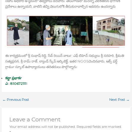
నిజాం అధికారి ఆ స్థలంలో తవ్వకాలు జరిపారు. తెలంగాణలో మరెన్నో వెలికితీసిన భౌగోళిక
ప్రదేశాలు ఉన్నాయని, వాటిని తవ్వి వెలుగులోకి తీసుకురావాల్సిన అవసరం ఉందన్నారు.
ఈ కార్యక్రమంలో శ్రీ సుభాష్‍ రెడ్డి, సేవ్‍ రెయిన్‍ వాటర్‍, ఎఫ్‍ బిహెచ్‍ సభ్యులు శ్రీ నరహరి, శ్రీమతి
సత్యప్రసన, శ్రీ రామ్‍ రాజ్‍, ల్యాండ్‍ స్కేప్‍ ఆర్కిటెక్ట్, ఇతర NGOSచెందినవారు, ఆక్స్ ఫర్డ్
గ్రామర్‍ స్కూల్‍ ఉపాధ్యాయులు తదితరులు పాల్గొన్నారు.
కట్టా ప్రభాకర్‍
ఎ : 810672111
1
←
Previous Post
Next Post
→
Leave a Comment
Your email address will not be published.
Required fields are marked