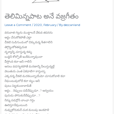
తెలిమిన్నపాట అనే వజ్రగీతం
Leave a Comment
/
2020
,
February
/ By
deccanland
వరువాత గట్లను ముట్టాలనే వేకువ తపనను
అర్థం చేసుకోకపోతే ఎట్లా
చీకటి సుడిగుండంలో చిక్కుకున్న శీతగాలిని
తెగ్గొట్టుకోకతప్పదుజి
దృశ్యాన్ని చూస్తున్న కళ్ళు
బుద్ధిని కోల్పోతే ఇంకేమన్నావుందా
వీస్తోంది కదా అని గాలిని
అసలు వడగట్టకపోతే మరణాన్ని పీలుస్తున్నట్లే
వెలుతురు ఎంత ఏకధాటిగా కాస్తున్నా
ఎక్కడన్న చీకటి మరకలున్నాయేమో చూసుకోవాలి కదా
నిఘంటువులోదే కదా శబ్దం అని
పుటం పెట్టకుండావాడితే
అర్థం… నెప్పులు పడేదేప్పుడూ…? అన్వయం
పురుడు పోసుకునేదేప్పుడూ….?
నిన్ను పడద్రోసే వాంఛా గర్తం
ఊరిస్తూనేవుంటుంది
నువ్వుకోరుకునే చంక మలుపు అంకపాళి