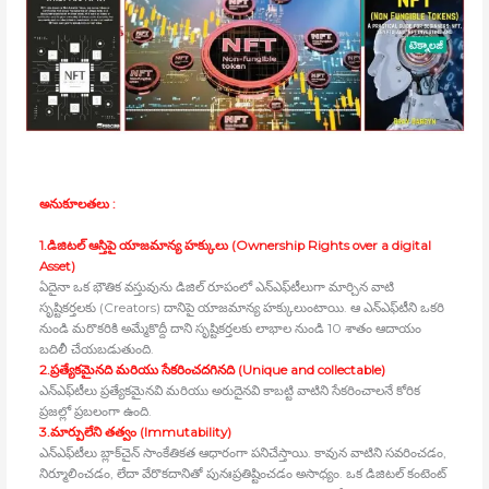
అనుకూలతలు :
1.డిజిటల్‍ ఆస్తిపై యాజమాన్య హక్కులు (Ownership Rights over a digital
Asset)
ఏదైనా ఒక భౌతిక వస్తువును డిజిల్‍ రూపంలో ఎన్‍ఎఫ్‍టీలుగా మార్చిన వాటి
సృష్టికర్తలకు (Creators) దానిపై యాజమాన్య హక్కులుంటాయి. ఆ ఎన్‍ఎఫ్‍టీని ఒకరి
నుండి మరొకరికి అమ్మేకొద్దీ దాని సృష్టికర్తలకు లాభాల నుండి 10 శాతం ఆదాయం
బదిలీ చేయబడుతుంది.
2.ప్రత్యేకమైనది మరియు సేకరించదగినది (Unique and collectable)
ఎన్‍ఎఫ్‍టీలు ప్రత్యేకమైనవి మరియు అరుదైనవి కాబట్టి వాటిని సేకరించాలనే కోరిక
ప్రజల్లో ప్రబలంగా ఉంది.
3.మార్పులేని తత్వం (Immutability)
ఎన్‍ఎఫ్‍టీలు బ్లాక్‍చైన్‍ సాంకేతికత ఆధారంగా పనిచేస్తాయి. కావున వాటిని సవరించడం,
నిర్మూలించడం, లేదా వేరొకదానితో పునఃప్రతిష్టించడం అసాధ్యం. ఒక డిజిటల్‍ కంటెంట్‍