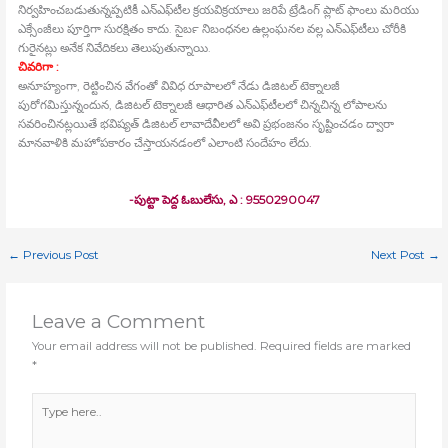
నిర్వహించబడుతున్నప్పటికీ ఎన్‍ఎఫ్‍టీల క్రయవిక్రయాలు జరిపే ట్రేడింగ్‍ ప్లాట్‍ ఫాంలు మరియు
ఎక్సేంజీలు పూర్తిగా సురక్షితం కాదు. సైబర్‍ నిబంధనల ఉల్లంఘనల వల్ల ఎన్‍ఎఫ్‍టీలు చోరీకి
గురైనట్లు అనేక నివేదికలు తెలుపుతున్నాయి.
చివరిగా :
అనూహ్యంగా, రెట్టించిన వేగంతో వివిధ రూపాలలో నేడు డిజిటల్‍ టెక్నాలజీ
పురోగమిస్తున్నందున, డిజిటల్‍ టెక్నాలజీ ఆధారిత ఎన్‍ఎఫ్‍టీలలో చిన్నచిన్న లోపాలను
సవరించినట్లయితే భవిష్యత్‍ డిజిటల్‍ లావాదేవీలలో అవి ప్రభంజనం సృష్టించడం ద్వారా
మానవాళికి మహోపకారం చేస్తాయనడంలో ఎలాంటి సందేహం లేదు.
-పుట్టా పెద్ద ఓబులేసు, ఎ : 9550290047
←
Previous Post
Next Post
→
Leave a Comment
Your email address will not be published.
Required fields are marked
*
Type
here..