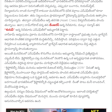
నిశితంగా పరిశీలించినట్లయితే ఇటీవలికాలంలో భారతదేశంలోని ధనికవర్గాలలో ఎన్‍ఎఫ్‍టీల
పట్ల ఆదరణ క్రమంగా పెరుగుతోందని చెప్పవచ్చు. ఎప్పుడూ బంగారం, రియల్‍ఎస్టేట్‍,
నిర్మాణరంగం లాంటి రంగాల్లోనే కాకుండా మనదేశంలోని ధనిక వర్గాలు ఎన్‍ఎఫ్‍టీలలో కూడా
పెట్టుబడులు పెడుతూ, తమ పెట్టుబడుల ప్రాథమ్యాలలో వైవిధ్యాన్ని ప్రదర్శించేందుకు ఉత్సాహం
చూపిస్తున్నారు. తద్వారా ఎన్‍ఎఫ్‍టీలు ఆస్తి తరగతి (Asset Class) విశ్వసనీయతను పొందు
తున్నాయి. ఉదా।। రామ్‍గోపాల్‍ వర్మ తన
డేంజరస్‍
అన్న సినిమాను, దుల్కర్‍ సల్మాన్‍ తన
‘‘కురుప్‍’’
అన్న సినిమాను ఎన్‍ఎఫ్‍టీలో అమ్మకానికి పెట్టారు.
నాస్‍కామ్‍ అధ్యయనం ప్రకారం మనదేశంలోని సగానికి పైగా రాష్ట్రాలలో ప్రభుత్వ రంగం బ్లాక్‍చైన్‍
ఆధారిత సాంకేతిక పరిజ్ఞానానికి మద్దతునిచ్చి, నడిపిస్తోంది. పరిశ్రమల ద్వారా పెద్ద ఎత్తున
నిర్వహించ బడుతున్న వ్యాపారరంగంలో బ్లాక్‍చైన్‍ ఆధారిత అనువర్తనాలు విస్త•తమైన
ప్రాచుర్యాన్ని పొందుతున్నాయి.
అయితే మనదేశంలో ఎన్‍ఎఫ్‍టీల కొనుగోలు మరియు అమ్మకాన్ని నిషేధించే ప్రత్యేకమైన
చట్టమేదీ లేదు. క్రిప్టోకరెన్సీల పట్ల మనదేశంలో నెలకొని ఉన్న ఒక అస్పష్టపూరిత వాతావరణం,
ఎన్‍ఎఫ్‍టీల వర్తకంపై కూడా ప్రభావం చూపిస్తోందని విశ్లేషకుల అభిప్రాయం.
‘‘క్రిప్టోకరెన్సీ నిషేధం మరియు అధికారిక డిజిటల్‍ కరెన్సీ నియంత్రణ-2019’’ పేరుతో ఉన్న
క్రిప్టోకరెన్సీ ముసాయిదా బిల్లు పార్లమెంట్‍ ఆమోదం పొందిన తరువాత ఎన్‍ఎఫ్‍టీల క్రయ
విక్రయాల నియంత్రణపై ఒక స్పష్టత వచ్చే అవకాశం ఉంది. ఎన్‍ఎఫ్‍టీల వ్యాపారం సులభశైలిలో
జరగాలంటే భారతదేశంలో క్రిప్టోకరెన్సీకి చట్టబద్ధత కల్పించాలి. దీంతో పాటు మనీ లాండరింగ్‍,
మేధోసంపత్తి హక్కుల
ఉల్లంఘన, పన్నుల విధింపు విషయంలో అనేక ఆందోళనలున్నాయి. ఇలాంటి పరిస్థితుల్లో
ఎన్‍ఎఫ్‍టీల వర్తకం విషయంలో మెరుగైన, ముందు చూపుతో కూడిన వ్యూహాన్ని
అనుసరించాల్సిన అవసరం ఉంది.