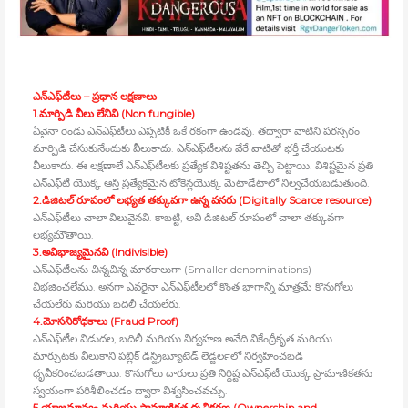
ఎన్‍ఎఫ్‍టీలు – ప్రధాన లక్షణాలు
1.మార్పిడి వీలు లేనివి (Non fungible)
ఏవైనా రెండు ఎన్‍ఎఫ్‍టీలు ఎప్పటికీ ఒకే రకంగా ఉండవు. తద్వారా వాటిని పరస్పరం
మార్పిడి చేసుకునేందుకు వీలుకాదు. ఎన్‍ఎఫ్‍టీలను వేరే వాటితో భర్తీ చేయుటకు
వీలుకాదు. ఈ లక్షణాలే ఎన్‍ఎఫ్‍టీలకు ప్రత్యేక విశిష్టతను తెచ్చి పెట్టాయి. విశిష్టమైన ప్రతి
ఎన్‍ఎఫ్‍టీ యొక్క ఆస్తి ప్రత్యేకమైన టోకెన్లయొక్క మెటాడేటాలో నిల్వచేయబడుతుంది.
2.డిజిటల్‍ రూపంలో లభ్యత తక్కువగా ఉన్న వనరు (Digitally Scarce resource)
ఎన్‍ఎఫ్‍టీలు చాలా విలువైనవి. కాబట్టి, అవి డిజిటల్‍ రూపంలో చాలా తక్కువగా
లభ్యమౌతాయి.
3.అవిభాజ్యమైనవి (Indivisible)
ఎన్‍ఎఫ్‍టీలను చిన్నచిన్న మారకాలుగా (Smaller denominations)
విభజించలేము. అనగా ఎవరైనా ఎన్‍ఎఫ్‍టీలలో కొంత భాగాన్ని మాత్రమే కొనుగోలు
చేయలేరు మరియు బదిలీ చేయలేరు.
4.మోసనిరోధకాలు (Fraud Proof)
ఎన్‍ఎఫ్‍టీల విడుదల, బదిలీ మరియు నిర్వహణ అనేది వికేంద్రీకృత మరియు
మార్చుటకు వీలుకాని పబ్లిక్‍ డిస్ట్రిబ్యూటెడ్‍ లెడ్జర్‍లలో నిర్వహించబడి
ధృవీకరించబడతాయి. కొనుగోలు దారులు ప్రతి నిర్దిష్ట ఎన్‍ఎఫ్‍టీ యొక్క ప్రామాణికతను
స్వయంగా పరిశీలించడం ద్వారా విశ్వసించవచ్చు.
5.యాజమాన్యం మరియు ప్రామాణికత ధృవీకరణ (Ownership and