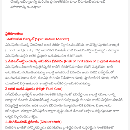
యొక్క ఆవిర్భావాన్ని మరియు ప్రామాణికతను కూడా నిరూపించేందుకు అవి
సహకారాన్ని అందిస్తాయి.
ప్రతికూలతలు
1.ఊహాజనిత మార్కెట్‍ (Speculation Market)
ఎన్‍ఎఫ్‍టీల యొక్క నిజవిలువ ఇంత వరకూ నిర్ధారించబడలేదు. భావోద్వేగపూరిత నాణ్యత
(Emotive Quality)™పై ఆధారపడి మాత్రమే వాటి విలువను నిర్ణయిస్తున్నారు. తద్వారా
ఎన్‍ఎఫ్‍టీల వర్తకం అనేది ప్రస్తుతం ఒడిదుడుకుల దశలో ఉంది.
2.డిజిటల్‍ ఆస్తుల యొక్క అనుకరణ ప్రమాదం (Risk of Imitation of Digital Assets)
ఎన్‍ఎఫ్‍టీలు డిజిటల్‍ ఆస్తులైనప్పటికీ దానిని సరిపోలిన కాపీలు లేవని చెప్పలేము. దాని
అనుకరణను నియంత్రించవచ్చు కాబట్టి అనుకరించే ప్రమాదం ఉంది. వివిధ వెబ్‍సైట్‍లలో
ఉంచబడిన పెయిం టింగ్‍, జీఐఎఫ్‍ మరియు వీడియోల యొక్క ప్రామాణికత యొక్క టోకెన్‍
యజమాని వద్ద ఉంటుంది. కాబట్టి అవి అనేకసార్లు అనుకరించవచ్చు.
3.అధిక ఇంధన వ్యయం (High Fuel Cost)
ఎన్‍ఎఫ్‍టీలు బ్లాక్‍చైన్‍ ఆధారిత సాంకేతిక పరిజ్ఞానంతో పనిచేస్తాయి కాబట్టి సమాచారాన్ని
రికార్డులో నమోదు చేయడానికి పెద్ద మొత్తంలో కంప్యూటర్లు మరియు వాటిని నిర్వహించడానికి
విద్యుచ్ఛక్తి అవసరం. అధిక ఇంధన వినియోగం పర్యావరణానికి ప్రతికూల ప్రభావాలను
కలిగిస్తుంది. తద్వారా ఎన్‍ఎఫ్‍టీల ద్వారా సృష్టించబడే డిజిటల్‍ ఆస్తులు సుస్థిరమైనవా కాదా
అన్నది నిర్ధారించడం కష్టం.
4.దొంగిలించబడే ప్రమాదం (Risk of theft)
మిగిలిన వాటితో పోల్చినప్పుడు ఎన్‍ఎఫ్‍టీలు బ్లాక్‍చైన్‍ వంటి సుస్థిరమైన సాంకేతికతతో