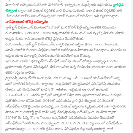
విభాగంలో అమ్మేందుకు నమోదు చేసుకోవాలి. అప్పుడు ఆ వస్తువులకు ఇథీరియమ్‍
బ్లాక్‍చైన్‍
టెక్నాలజీ
ద్వారా ఒక డిజిటల్‍ సర్టిఫికెట్‍ జారీ చేయబడుతుంది. ఇలా డిజిటల్‍ సర్టిఫికెట్‍ జారీ
చేయబడిన నాన్‍ఫంజిబుల్‍ వస్తువులను ‘‘నాన్‍ ఫంజిబుల్‍ టోకెన్‍లు’’ అని వ్యవహరిస్తారు.
నాన్‍ఫంజిబుల్‍ టోకెన్ల ఆవిర్భావం :
బ్లాక్‍ చైన్‍ బిట్‍కాయిన్‍ విధానంలో 2012లో మెని రోసెన్‍ ఫీల్డ్ అన్న సాంకేతిక నిపుణుడు
రంగునాణేలు (Coloured Coins) అన్న భావనకు సంబంధించి ఒక పత్రాన్ని విడుదల చేశారు.
ఇక్కడి నుండి నాన్‍ ఫంజిబుల్‍ టోకెన్ల ప్రస్తావన మొదలౌతుంది.
రంగు నాణేలు, బ్లాక్‍ చైన్‍ బిట్‍కాయిన్‍ల వాస్తవ ప్రపంచ ఆస్తుల (Real world Assets)ను
సూచించడానికి మరియు నిర్వహించడానికి అవసరమైన విధానాలను వివరిస్తాయి. మరియు ఆ
ఆస్తుల యాజ మాన్యాన్ని నిరూపించడానికి ఉపయోగించు కోవచ్చు.
ఇలా రంగు నాణేలు భవిష్యత్‍లో ఎన్‍ఎఫ్‍టీ (నాన్‍ ఫంజిబుల్‍ టోకెన్ల)ల అభివృద్ధి మరియు
ప్రయోగాలకు పునాది వేసినప్పటికీ, బిట్‍ కాయిన్‍కు ఉన్న పరిమితుల కారణంగా రంగు నాణేలకు
తగిన గుర్తింపు రాలేదు.
క్రిప్టోకరెన్సీ మార్కెట్‍లోకి ఇంకా ప్రవేశించక మునుపు – మే, 2014లో కెవిన్‍ మెక్‍కాయ్‍ అన్న
మరో సాంకేతిక నిపుణుడు ‘‘క్వాంటం’’ అన్న పేరుతో మొట్టమొదటి ఎన్‍ఎఫ్‍టీని పరిచయం
చేశాడు. ఇది బిందువులతో కూడిన (Pixelated) అష్టభుజి ఆకారంలో ఉంటుంది.
2014 నుండి 2016 వరకు బ్లాక్‍ చైన్‍ టెక్నాజీలో వివిధ రకాల ప్రయోగాలతో పాటు మెరుగైన
పురోగతి కూడా కనిపించింది. 2014లో ఇథీరియమ్‍ బ్లాక్‍ చైన్‍ టెక్నాలజీ పరిచయంతో
ఎన్‍ఎఫ్‍టీల సరికొత్తయుగం ప్రారంభమైంది. డిజిటల్‍ ఆస్తులను సృష్టించడానికి ఒక గుర్తించదగిన
సాధనంగా కౌంటర్‍పార్టీ ప్లాట్‍ ఫామ్‍ అన్న వేదిక ప్రాచుర్యంలోకి వచ్చింది. ఈ వేదిక ద్వారా
2016లో రేర్‍ పెప్స్ (Rare Pepes) అన్న పేరుతో ఎన్‍ఎఫ్‍టీలను విడుదల చేయడంతో
ఎన్‍ఎఫ్‍టీలలో పోటీయుగం ప్రారంభమైంది. 2017 నుడి 2021 మధ్య కాలంలో ఎన్‍ఎఫ్‍టీలు
ప్రజాబాహుళ్యం (Public)లోకి ప్రవేశించాయి. ఎన్‍ఎఫ్‍టీల పట్ల ఆసక్తి పెరిగేకొద్దీ, వాటి