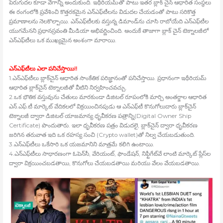
పెరుగుదల కూడా వేగాన్ని అందుకుంది. ఇథీరియమ్‍తో పాటు ఇతర బ్లాక్‍ చైన్‍ ఆధారిత సంస్థలు
ఈ రంగంలోకి ప్రవేశించి కొత్తరకమైన ఎన్‍ఎఫ్‍టీలను విడుదల చేయడంతో పాటు సరికొత్త
ప్రమాణాలను నెలకొల్పాయి. ఎన్‍ఎఫ్‍టీలకు వస్తున్న డిమాండ్‍ను చూసి రాబోయేది ఎన్‍ఎఫ్‍టీల
యుగమేనని ప్రధానస్రవంతి మీడియా అభివర్ణించింది. అందుకే తాజాగా బ్లాక్‍ చైన్‍ టెక్నాలజీలో
ఎన్‍ఎఫ్‍టీలు ఒక ముఖ్యమైన అంశంగా మారాయి.
ఎన్‍ఎఫ్‍టీలు ఎలా పనిచేస్తాయి!!
1.ఎన్‍ఎఫ్‍టీలు బ్లాక్‍చైన్‍ ఆధారిత సాంకేతిక పరిజ్ఞానంతో పనిచేస్తాయి. ప్రధానంగా ఇథీరియమ్‍
ఆధారిత బ్లాక్‍చైన్‍ టెక్నాలజీతో వీటిని నిర్వహించవచ్చు.
2.ఒక భౌతిక వస్తువును చేతులు మారకుండా డిజిటల్‍ రూపంలోకి మార్చి అంతర్జాల ఆధారిత
ఎన్‍.ఎఫ్‍.టీ మార్కెట్‍ వేదికలలో విక్రయించినపుడు ఆ ఎన్‍ఎఫ్‍టీ కొనుగోలుదారు బ్లాక్‍చైన్‍
టెక్నాలజీ ద్వారా డిజిటల్‍ యాజమాన్య ధృవీకరణ పత్రాన్ని(Digital Owner Ship
Certificate) పొందుతారు. ఇలా ధృవీకరణ పత్రం విడుదలై, బ్లాక్‍చైన్‍ ద్వారా ధృవీకరణ
జరిగిన తరువాత ఇది ఒక రహస్య సంచి (Crypto wallet)తో నిల్వ చేయబడుతుంది.
3.ఎన్‍ఎఫ్‍టీలు ఒకేసారి ఒక యజమానిని మాత్రమే కలిగి ఉంటాయి.
4.ఎన్‍ఎఫ్‍టీలు సాధారణంగా ఓపెన్‍సీ, వేరియంట్‍, ఫౌండేషన్‍, నిఫ్టీగేట్‍వే లాంటి మార్కెట్‍ ప్లేస్‍ల
ద్వారా విక్రయించబడతాయి, కొనుగోలు చేయబడతాయి మరియు వేలం వేయబడతాయి.