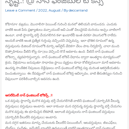
సృష్టి..! @ నాన్‍ ఫంజిబుల్‍ టోకెన్స్
Leave a Comment
/
2022
,
August
/ By
deccanland
కోహినూర్‍ వజ్రము, మొనాలిసా పెయింట్‍ గురించి మనలో తెలియని వారుండరు. ఎందుకు
వాటికి అంత పేరు ప్రఖ్యాతులు వచ్చాయంటే అవి ఎంతో విలువైనవి మరియు అచ్చం వాటిలాగే
ఉంటూ, వాటి స్థానాన్ని భర్తీ చేయగలిగిన కళా ఖండాలేవీ ఇంత వరకూ వెలుగులోకి రాలేదు.
అందుకే వాటికి అంత ప్రత్యేక గుర్తింపు వచ్చిందని చెప్పవచ్చు. ఇలా భౌతిక రూపంలో ఉన్న
వస్తువులను డిజిటల్‍ రూపంలోకి మార్చి ఆన్‍లైన్‍ వేదికగా వేలం పాట నిర్వహిస్తే, చాలా మంది
ఔత్సాహికులు వీటిని కోట్ల రూ।।లు వెచ్చించి కొనే అవకాశం ఉంది. వీటినే నాన్‍ ఫంజిబుల్‍
టోకెన్స్గా వ్యవహరిస్తున్నారు. నాన్‍ ఫంజిబుల్‍ టోకెన్‍ విధానం ద్వారా అంతర్జాల మాధ్యమంలో
క్రయ, విక్రయాలు జరుపుతూ సాధారణ స్థాయి వ్యక్తులు కూడా కోటీశ్వరులుగా మారే అవకాశం
ఉందన్న సాంకేతిక నిపుణుల విశ్లేషణలు నాన్‍ ఫంజిబుల్‍ టోకెన్ల పట్ల మరింత ఆకర్షణీయతను
పెంచుతున్నాయి. ఈ నేపథ్యంలో నాన్‍ ఫంజిబుల్‍ టోకెన్ల ఆవిర్భావం, వాటి తీరుతెన్నుల గురించి
విఫులంగా పరిశీలించాల్సిన అవసరం ఉంది.
అసలేమిటీ నాన్‍ ఫంజిబుల్‍ టోకెన్స్…!!
ఒక వస్తువు స్థానాన్ని మరొక వస్తువు భర్తీ చేయగలిగితే వాటిని ఫంజిబుల్‍ (మార్పిడికి వీలున్న
వస్తువులు) వస్తువులు అంటారు. అలా కాకుండా మన దగ్గరున్న వస్తువు స్థానాన్ని భర్తీ చేయగల
మరొక వస్తువు ఈ భూమిపైన లేకపోతే, అలాంటి వస్తువులను నాన్‍ ఫంజిబుల్‍ వస్తువులు
(మార్పిడికి వీలులేని వస్తువులు) అంటారు.
మన దగ్గర ఇతరులు మార్పు చేయుటకు వీలులేని పెయింటింగ్‍, ఆటవస్తువులు, జీఐఎఫ్‍లు,
ట్వీట్‍లు, సంగీతం, ఇమేజెస్‍ లాంటివి ఉన్నట్లయితే వాటిని అంతర్జాలంలో నాన్‍ ఫంజిబుల్‍