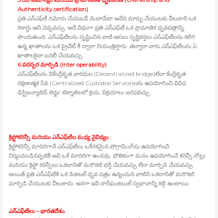
Authenticity certification)
ప్రతి ఎన్‍ఎఫ్‍టీ నమోదు చేయబడే మెటాడేటా అనేది మార్పు చేయుటకు వీలుకాని ఒక
రికార్డు అని చెప్పవచ్చు. అదే విధంగా ప్రతి ఎన్‍ఎఫ్‍టీ ఒక ప్రామాణిక ధృవపత్రాన్ని
పొందుతుంది. ఎన్‍ఎఫ్‍టీలను సృష్టించిన వాటి అసలు సృష్టికర్తలు ఎన్‍ఎఫ్‍టీలను కలిగి
ఉన్న ఖాతాలను ఒక ప్రైవేట్‍ కీ ద్వారా నియంత్రిస్తారు. తద్వారా వారు ఎన్‍ఎఫ్‍టీలను ఏ
ఖాతాలకైనా బదిలీ చేయవచ్చు.
6.పరస్పర మార్పిడి (Inter operability)
ఎన్‍ఎఫ్‍టీలను వికేంద్రీకృత వారధుల (Decentralized bridge)లేదా కేంద్రీకృత
రక్షణాత్మక సేవ (Centralized Custodial Service)లను ఉపయోగించి వివిధ
డిస్ట్రిబ్యూటెడ్‍ లెడ్జర్‍ టెక్నాజీలలో క్రయ, విక్రయాలు జరపవచ్చు.
క్రిప్టోకరెన్సీ మరియు ఎన్‍ఎఫ్‍టీల మధ్య వైవిధ్యం :
క్రిప్టోకరెన్సీ మాదిరిగానే ఎన్‍ఎఫ్‍టీలు ఒకేరకమైన పోగ్రామింగ్‍ను ఉపయోగించి
నిర్మించబడినప్పటికీ అవి ఒకే మాదిరిగా ఉండవు. భౌతికంగా మనం ఉపయోగించే కరెన్సీ నోట్లు
మరియు క్రిప్టో కరెన్సీలు ఒకదానితో మరొకటి భర్తీ చేయవచ్చు లేదా మార్పిడి చేయవచ్చు.
అయితే ప్రతి ఎన్‍ఎఫ్‍టీకి ఒక డిజిటల్‍ ధృవ పత్రం ఉన్నందున వాటిని ఒకదానితో మరొకటి
మార్పిడి చేయుటకు వీలుకాదు. అనగా ఇవి నాన్‍ఫంజిబుల్‍ స్వభావాన్ని కల్గి ఉంటాయి.
ఎన్‍ఎఫ్‍టీలు – భారతదేశం