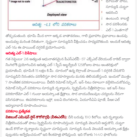
భూమితో పాటు,
సూర్యుడి చుట్టూ
ఆవరించి
ఉంటుంది. కాబట్టి
సౌర పరిశీలనకు
ఎల్‍-1 ఎంతగానో
తోడ్పడుతుంది. భూమి మీద లాగా అక్కడ వాతావరణం, గాలి ప్రవాహాల ప్రభావాలు ఉండవు.
అందువల్ల మరింత నిశితంగా, స్పష్టంగా సూర్యుడిని వీక్షించడం సాధ్యమౌతుంది. అందుకే ఆదిత్య
ఎల్‍-1ను ఈ పాయింట్‍ దగ్గరికే ప్రయోగించారు.
ఆదిత్య ఎల్‍-1 విశేషాలు:
గత సెప్టెంబర్‍ 2న అత్యంత ఆధునాతనమైన పీఎస్‍ఎల్‍వీ -57 ఎక్స్ఎల్‍ వేరియంట్‍ రాకెట్‍ ద్వారా
నింగిలోకి ప్రయోగించిన ఆదిత్య ఎల్‍-1 స్పేస్‍ అబ్జర్వేటరీ 125రోజుల పాటు అంతరిక్షంలో
ప్రయాణించి, భూమికి 15 లక్షల కి.మీ. దూరంలో ఉన్న లెగ్రాంజ్‍ పాయింట్‍-1 దగ్గరికి చేరుకొని
సూర్యుడిని నిరంతరం పరిశీలిస్తూ సౌర రహస్యాలను మనకు తెలియజేస్తుంది. ఇందులో మొత్తం
7 సాంకేతిక పరికరాలుంటాయి. వీటిని రిమోట్‍ సెన్సింగ్‍, ఇన్‍-సిటు రకాలుగా వర్గీకరించుకోవచ్చు.
రిమోట్‍ సెన్సింగ్‍ పరికరాలు సూర్యుడి దృశ్యాలను, స్పెక్ట్రమ్‍ను చిత్రీకరిస్తాయి. ఇక ఇన్‍-సిటు
పరికరాలేమో ఎల్‍-1 గుండా అయస్కాంత క్షేత్రాలు, సౌర వాయురేణువుల చర్యలను నేరుగా
పసిగడతాయి. ఈపరికరాలను ఇస్రో, ఐఐఏ బెంగళూరు, ఏయూసీఏఏ పూణే, పీఆర్‍ఎల్‍
అహ్మదాబాద్‍ రూపొందించాయి.
పరికరాల ప్రత్యేకత:
విజిబుల్‍ ఎమిషన్‍ లైన్‍ కొరోనొగ్రఫీ (వీఈఎల్‍సీ):
దీని బరువు 190 కిలోలు. ఇది దృశ్యాలను
చిత్రీకరించడంతో పాటు స్పెక్ట్రమ్‍ను రూపొందిస్తుంది. సూర్యుడి వెలుగుని అడ్డుకొని, చుట్టూ
ఉండే కొరోనా దృశ్యాలను స్పష్టంగా చూపిస్తుంది. సూర్యుడి నుండి వెలువడే అయస్కాంత క్షేత్రం
పుట్టుకను అన్వేషించడంలో ఇది కీలకపాత్ర పోషిస్తుంది. ఇది రోజుకు 1440 ఫొటోలను