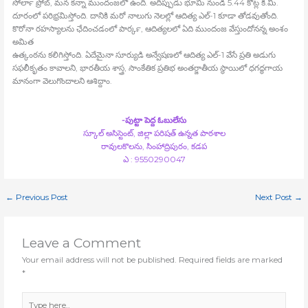
సోలార్‍ ప్రోబ్‍, మన కన్నా ముందంజలో ఉంది. అదిప్పుడు భూమి నుండి 5.44 కోట్ల కి.మీ.
దూరంలో పరిభ్రమిస్తోంది. దానికి మరో నాలుగు నెలల్లో ఆదిత్య ఎల్‍-1 కూడా తోడవుతోంది.
కొరోనా రహస్యాలను ఛేదించడంలో పార్కర్‍, ఆదిత్యలలో ఏది ముందంజ వేస్తుందోనన్న అంశం
అమిత
ఉత్కంఠను కలిగిస్తోంది. ఏదేమైనా సూర్యుడి అన్వేషణలో ఆదిత్య ఎల్‍-1 వేసే ప్రతి అడుగు
సఫలీకృతం కావాలని, భారతీయ శాస్త్ర, సాంకేతిక ప్రతిభ అంతర్జాతీయ స్థాయిలో ధగద్ధగాయ
మానంగా వెలుగొందాలని ఆశిద్దాం.
-పుట్టా పెద్ద ఓబులేసు
స్కూల్‍ అసిస్టెంట్‍, జిల్లా పరిషత్‍ ఉన్నత పాఠశాల
రావులకొలను, సింహాద్రిపురం, కడప
ఎ : 9550290047
←
Previous Post
Next Post
→
Leave a Comment
Your email address will not be published.
Required fields are marked
*
Type