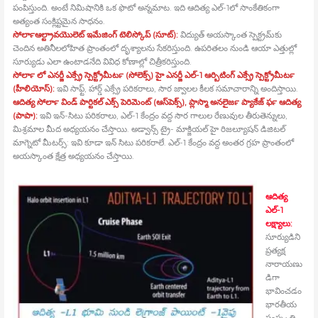
పంపిస్తుంది. అంటే నిమిషానికి ఒక ఫొటో అన్నమాట. ఇది ఆదిత్య ఎల్‍-1లో సాంకేతికంగా
అత్యంత సంక్లిష్టమైన సాధనం.
సోలార్‍ఆల్ట్రావయొలెట్‍ ఇమేజింగ్‍ టెలిస్కోప్‍ (సూట్‍):
విద్యుత్‍ అయస్కాంత స్పెక్ట్రమ్‍కు
చెందిన అతినీలలోహిత ప్రాంతంలో దృశ్యాలను సేకరిస్తుంది. ఉపరితలం నుండి ఆయా ఎత్తుల్లో
సూర్యుడు ఎలా ఉంటాడనేది వివిధ కోణాల్లో చిత్రీకరిస్తుంది.
సోలార్‍ లో ఎనర్జీ ఎక్స్రే స్పెక్ట్రోమీటర్‍ (సోలెక్స్) హై ఎనర్జీ ఎల్‍-1 ఆర్బిటింగ్‍ ఎక్స్రే స్పెక్ట్రోమీటర్‍
(హీలియోస్‍):
ఇవి సాఫ్ట్, హార్డ్ ఎక్స్రే పరికరాలు, సౌర జ్వాలల కీలక సమాచారాన్ని అందిస్తాయి.
ఆదిత్య సోలార్‍ విండ్‍ పార్టికల్‍ ఎక్స్ పెరిమెంట్‍ (ఆస్‍పెక్స్), ప్లాస్మా అనలైజర్‍ ప్యాకేజ్‍ ఫర్‍ ఆదిత్య
(పాపా):
ఇవి ఇన్‍-సిటు పరికరాలు, ఎల్‍-1 కేంద్రం వద్ద సౌర గాలుల రేణువుల తీరుతెన్నులు,
మిశ్రమాల మీద అధ్యయనం చేస్తాయి. అడ్వాన్స్ ట్రై- మాక్జియల్‍ హై రిజల్యూషన్‍ డిజిటల్‍
మాగ్నెటో మీటర్స్: ఇవి కూడా ఇన్‍ సిటు పరికరాలే. ఎల్‍-1 కేంద్రం వద్ద అంతర గ్రహ ప్రాంతంలో
అయస్కాంత క్షేత్ర అధ్యయనం చేస్తాయి.
ఆదిత్య
ఎల్‍-1
లక్ష్యాలు:
సూర్యుడిని
ప్రత్యక్ష
నారాయణు
డిగా
భావించడం
భారతీయ
సంస్కృతి.