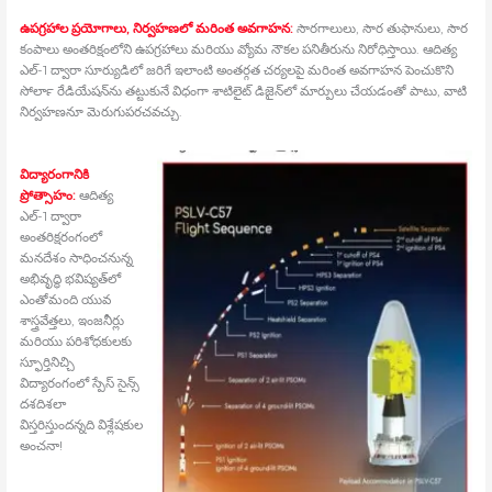
ఉపగ్రహాల ప్రయోగాలు, నిర్వహణలో మరింత అవగాహన:
సౌరగాలులు, సౌర తుఫానులు, సౌర
కంపాలు అంతరిక్షంలోని ఉపగ్రహాలు మరియు వ్యోమ నౌకల పనితీరును నిరోధిస్తాయి. ఆదిత్య
ఎల్‍-1 ద్వారా సూర్యుడిలో జరిగే ఇలాంటి అంతర్గత చర్యలపై మరింత అవగాహన పెంచుకొని
సోలార్‍ రేడియేషన్‍ను తట్టుకునే విధంగా శాటిలైట్‍ డిజైన్‍లో మార్పులు చేయడంతో పాటు, వాటి
నిర్వహణనూ మెరుగుపరచవచ్చు.
విద్యారంగానికి
ప్రోత్సాహం:
ఆదిత్య
ఎల్‍-1 ద్వారా
అంతరిక్షరంగంలో
మనదేశం సాధించనున్న
అభివృద్ధి భవిష్యత్‍లో
ఎంతోమంది యువ
శాస్త్రవేత్తలు, ఇంజనీర్లు
మరియు పరిశోధకులకు
స్ఫూర్తినిచ్చి
విద్యారంగంలో స్పేస్‍ సైన్స్
దశదిశలా
విస్తరిస్తుందన్నది విశ్లేషకుల
అంచనా!