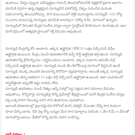
ఉంటాయి. విశ్వం పుట్టుక, భవిష్యత్తుల గురించి తెలుసుకోవడానికి నక్షత్రాలే ప్రధాన ఆధారం.
భూమికి దగ్గరగా ఉన్న నక్షత్రమైన సూర్యుడిని పరిశోధిస్తే, విశ్వం గురించిన మరింత
సమాచారాన్ని తెలుసుకోవచ్చు. సౌర కుటుంబంలో శక్తికి మూలస్థానం సూర్యుడే. 450 కోట్ల
సం।।రాల వయసున్న సూర్యుడు భూమికి దాదాపుగా 15కోట్ల కి.మీ. దూరంలో ఉన్నాడు.
సూర్యుడిలో నిరంతర కేంద్రక సంలీన చర్యల ద్వారా హైడ్రోజన్‍ హీలియంగా మారుతుంది. ఇలా
మారే క్రమంలో అత్యధిక స్థాయిలో శక్తి విడుదల అవుతుంది.
సూర్యుడి కేంద్రాన్ని కోర్‍ అంటారు. అక్కడ ఉష్ణోగ్రత 1 కోటి 50 లక్షల సెల్సియస్‍ డిగ్రీల
ఉష్ణోగ్రత ఉంటుంది. కేంద్రం నుంచి ఉపరితలానికి వచ్చే కొద్దీ ఉష్ణోగ్రత తగ్గుతుంది. సూర్యుడి
ఉపరితలాన్ని క్రోమోస్పియర్‍ (వర్ణమండలం) అంటారు. ఇక్కడ సుమారు ఆరువేల డిగ్రీ
సెల్సియస్‍ ఉష్ణోగ్రత ఉండగా, సూర్యుడి నుండి వేల కిలోమీటర్ల దూరంలో విస్తరించి ఉండే
సూర్యుడి యొక్క వెలుపలి వలయాన్ని కొరోనగా వ్యవహరిస్తారు. అయితే ఇక్కడ, సూర్యుడి
ఉపరితలం కన్నా అధికంగా 10 లక్షల డిగ్రీ సెల్సియస్‍ ఉష్ణోగ్రత ఉంటుంది. అలా ఎందుకుందో
శాస్త్రవేత్తలకు ఇప్పటికీ అర్థం కావడం లేదు.
సూర్యుడి ఉపరితలం నుండి నిత్యం అన్ని దిశల్లో పెద్ద ఎత్తున సౌర పవనాలు విడుదల
అవుతాయి. కొన్నిసార్లు సూర్యుడిపై కొన్ని ప్రదేశాల్లో తీవ్రస్థాయిలో జరిగే కేంద్రక సంలీన చర్యల
వల్ల ఒక్కసారిగా పేలుళ్ళు జరిగి సౌర తుఫానులు పుడతాయి.
ఇలాంటి పరిణామాల్లో ప్రధానమైనది కొరోనల్‍ మాస్‍ ఎజెక్షన్‍ (సీఎంఈ) దీన్ని సౌర కంపంగా
కూడా పేర్కొంటారు. దీని వల్ల కోట్ల టన్నుల మేర సౌర పదార్థాలు సెకనుకు 3 వేల కి.మీ.ల వేగంతో
దూసుకొస్తుంటాయి. వీటిలో కొన్ని భూమి దిశగా రావొచ్చు.
భారీ నష్టాలు..!