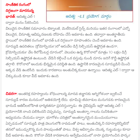
సాంకేతిక రంగంలో
దిగ్గజంగా మారనున్న
భారత్‍:
ఆదిత్య ఎల్‍-1
ద్వారా మనం సేకరించిన
విలువైన సాంకేతిక సమాచారం టెక్నాలజీ, మెటీరియల్‍ సైన్స్ మరియు ఇతర రంగాలలో ఎన్నో
విలువైన, వినూత్న ఆవిష్కరణలకు దోహదం చేసే అవకాశం ఉంది. తద్వారా అంతర్జాతీయ
స్థాయిలో సాంకేతిక రంగంలో భారత్‍ ఒక దిగ్గజంగా రూపాంతరం చెందే అవకాశం ఉంది.
సూర్యుడి ఉపరితలం (క్రోమోస్పియర్‍)లో ఆరువేల డిగ్రీ సెల్సియస్‍ ఉష్ణోగ్రత ఉండగా,
క్రోమోస్పియర్‍కు వేల కిలోమీటర్ల దూరంలో, వెలుపల ఉన్న కొరోనాలో మాత్రం 10 లక్షల డిగ్రీ
సెల్సియస్‍ ఉష్ణోగ్రత ఉంటుంది. వేడిని కల్గించే ఒక వస్తువు నుండి దూరం జరిగే కొద్దీ ఉష్ణోగ్రత
తగ్గాలి. కొరోనాలో అందుకు భిన్నమైన పరిస్థితి ఉంది. ఉష్ణానికి కారణమైన సూర్యుడిని మించి
అక్కడ వేడి ఉంటోంది. ఇందుకు కారణాలు అంతుచిక్కకుండా ఉన్నాయి. ఆదిత్య ఎల్‍-1 ద్వారా ఆ
చిక్కుముడి కూడా వీడే అవకాశం ఉంది.
చివరగా:
అంతరిక్ష రహస్యాలను శోధించాలన్న మానవ జిజ్ఞాసకు అగ్నిగోళంలా జ్వలించే
సూర్యుడే కారణ మనడంలో అతిశయోక్తి లేదు. భూమిపై జీవరాశుల మనుగడకు కారణమైన
భానుడే అతినీలలోహిత ధార్మికతనూ ప్రసరిస్తున్నాడు. ఈ వైవిధ్యమే ఇస్రో ఆదిత్య ఎల్‍-1
ప్రయోగానికి నాంది పలికిందని చెప్పవచ్చు. సూర్యుడి అంతర్భా గాలను సునిశితంగా
అధ్యయనం చేయడం ద్వారా, భూగోళం చరిత్రలో అంతర్భాగమైన మంచుయుగాలు
ఏర్పడడంలో సూర్యుడి పాత్ర వెలుగులోకి రావడంతో పాటు, అంతుచిక్కని రహస్యాలెన్నిటినో
తనలో ఇముడ్చుకొన్న మన పాలపుంతతో పాటు, విశ్వ ఆవిర్భావం యొక్క గుట్టుమట్లు కూడా
వీడే అవకాశం ఉంది. కొరోనా వేడికి కారణాలను అన్వేషించడంలో నాసా ప్రయోగించిన పార్కర్‍