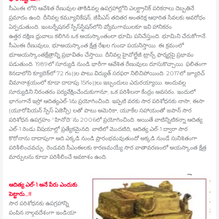
సీఎంఈ లోని ఆవేశిత రేణువుల తాకిడివల్ల ఉపగ్రహాల్లోని ఎలక్ట్రానిక్‍ పరికరాలు దెబ్బతినే
ప్రమాదం ఉంది. దీనివల్ల కమ్యూనికేషన్‍, జీపీఎస్‍ తదితర అంతరిక్ష ఆధారిత సేవలకు అవరోధం
ఏర్పడుతుంది. ఇంటర్నేషనల్‍ స్పేస్‍స్టేషన్‍లోని వ్యోమగాములకూ ఇవి హానికరం.
ఉత్తర దక్షిణ ధ్రువాలు కలిగిన ఒక అయస్కాంతంలా భూమి పనిచేస్తుంది. భూమిని చేరుకోగానే
సీఎంఈ రేణువులు, భూఅయస్కాంత క్షేత్ర రేఖల గుండా పయనిస్తాయి. ఈ క్రమంలో
భూఅయస్కాంతక్షేత్రాన్ని ప్రభావితం చేస్తాయి. దీనివల్ల హైవోల్టేజీ ట్రాన్స్ ఫార్మర్లపై ప్రభావం
పడుతుంది. 1989లో సూర్యుడి నుండి భారీగా ఆవేశిత రేణువులు దూసుకొచ్చాయి. ఫలితంగా
కెనడాలోని క్యూబెక్‍లో 72 గం।।ల పాటు విద్యుత్‍ సరఫరా నిలిచిపోయింది. 2017లో జ్యూరిచ్‍
విమానాశ్రయంలో కూడా దాదాపు 15గం।।లు ఇబ్బందులు ఎదురయ్యాయి. అందువల్ల
సూర్యుడిని నిరంతరం పర్యవేక్షించేందుకుగానూ, ఒక పరిశీలనా కేంద్రం అవసరం. ఇందులో
భాగంగానే ఇస్రో ఆదిత్యఎల్‍-1ను ప్రయోగించింది. ఇప్పటి వరకు సౌర పరిశోధనకు నాసా, ఈసా
(యూరోపియన్‍ స్పేస్‍ ఏజెన్సీ) లతో పాటు అమెరికా, యూకేల సహాయంతో జపాన్‍ సౌర
పరిశోధన ఉపగ్రహం ‘‘హినోదె’’ను 2006లో ప్రయోగించింది. అయితే వాటిన్నిటికన్నా ఆదిత్య
ఎల్‍-1 రెండు విషయాల్లో ప్రత్యేకమైనది. వాటిలో మొదటిది, ఆదిత్య ఎల్‍-1 ద్వారా సౌర
కొరోనాను దాదాపుగా అది ఎక్కడి నుండి ప్రారంభమవుతుందో అక్కడి నుండే సునిశితంగా
పరిశీలించవచ్చు. రెండవది సీఎంఈలకు కారణమయ్యే సౌర వాతావరణంలో అయస్కాంత క్షేత్ర
మార్పులను కూడా పరిశీలించే అవకాశం ఉంది.
ఆదిత్య ఎల్‍-1 అనే పేరు ఎందుకు
పెట్టారు…!!
సౌర పరిశోధనకు ఉపగ్రహాన్ని
పంపిన నాల్గవదేశంగా ఇండియా