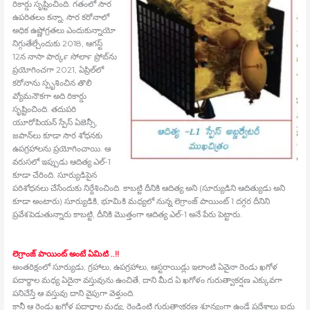
రికార్డు సృష్టించింది. గతంలో సౌర
ఉపరితలం కన్నా, సౌర కరోనాలో
అధిక ఉష్ణోగ్రతలు ఎందుకున్నాయో
నిగ్గుతేల్చేందుకు 2018, ఆగస్ట్
12న నాసా పార్కర్‍ సోలార్‍ ప్రోబ్‍ను
ప్రయోగించగా 2021, ఏప్రిల్‍లో
కరోనాను స్పృశించిన తొలి
వ్యోమనౌకగా అది రికార్డు
సృష్టించింది. తదుపరి
యూరోపియన్‍ స్పేస్‍ ఏజెన్సీ,
జపాన్‍లు కూడా సౌర శోధనకు
ఉపగ్రహాలను ప్రయోగించాయి. ఆ
వరుసలో ఇప్పుడు ఆదిత్య ఎల్‍-1
కూడా చేరింది. సూర్యుడిపైన
పరిశోధనలు చేసేందుకు నిర్దేశించింది. కాబట్టి దీనికి ఆదిత్య అని (సూర్యుడిని ఆదిత్యుడు అని
కూడా అంటారు) సూర్యుడికి, భూమికి మధ్యలో నున్న లెగ్రాంజ్‍ పాయింట్‍ 1 దగ్గర దీనిని
ప్రవేశపెడుతున్నారు కాబట్టి, దీనికి మొత్తంగా ఆదిత్య ఎల్‍-1 అనే పేరు పెట్టారు.
లెగ్రాంజ్‍ పాయింట్‍ అంటే ఏమిటి ..!!
అంతరిక్షంలో సూర్యుడు, గ్రహాలు, ఉపగ్రహాలు, ఆస్టరాయిడ్లు ఇలాంటి ఏవైనా రెండు ఖగోళ
పదార్థాల మధ్య ఏదైనా వస్తువును ఉంచితే, దాని మీద ఏ ఖగోళం గురుత్వాకర్షణ ఎక్కువగా
పనిచేస్తే ఆ వస్తువు దాని వైపుగా వెళ్తుంది.
కానీ ఆ రెండు ఖగోళ పదార్థాల మధ్య, రెండింటి గురుత్వాకర్షణ శూన్యంగా ఉండే ప్రదేశాలు ఐదు