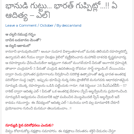
భానుడి గుట్టు… భారత్‍ గుప్పిట్లో…!! ఏ
ఆదిత్య – ఎల్‍1
Leave a Comment
/
October
/ By
deccanland
ఆ చల్లని సముద్ర గర్భం
దాచిన బడబానల మెంతో?
ఆ నల్లని ఆకాశంలో
కానరాని భానువులెందరో? అంటూ సుదూర విశ్వాంతరాళంలో మనకు తెలియని రహస్యాలెన్నో
ఉన్నాయని తన గేయం ద్వారా విలక్షణ శైలిలో వ్యక్తీకరించారు మహాకవి దాశరథి కృష్ణమాచార్య.
ఆ రహస్యాలను ఛేదించేందుకేనా అన్నట్లుగా గతంలో మంగళ్‍యాన్‍ పేరుతో అంగారక గ్రహంపైకి,
తాజాగా చంద్రయాన్‍-3 పేరుతో చంద్రుడి ఉపరితలంపై రోవర్‍ను సాఫ్ట్ ల్యాండింగ్‍ చేయించడం
ద్వారా రెండు గ్రహాంతర ప్రయోగాలను నిర్వహించి సరికొత్త ఉత్సాహంతో ఉన్న భారత అంతరిక్ష
పరిశోధనా సంస్థ (ఇస్రో), ఇప్పుడు భూమిపై నున్న సకల ప్రాణికోటి మనుగడకు ఆధారభూతమైన
సూర్యుడి యొక్క రహస్యాలను ఒడిసి పట్టేందుకు గానూ, గత సెప్టెంబర్‍ 2న పీఎస్‍ఎల్‍వీసీ – 57
రాకెట్‍ ద్వారా ఆదిత్య ఎల్‍-1 పేరుతో ఒక అంతరిక్ష వేదశాల (స్పేస్‍ అబ్జర్వేటరీ)ను ప్రయోగించింది.
సూర్యుడిని అధ్యయనం చేయడానికి ఇస్రో పంపించిన మొట్టమొదటి స్పేస్‍ అబ్జర్వేటరీ ఇదే
కావడం గమనార్హం. ఈ నేపథ్యంలో ఆదిత్య ఎల్‍-1 మరియు దాని వల్ల మానవాళికి చేకూరే
ప్రయోజనాల గురించి మనమూ తెలుసుకుందాం…!!
సూర్యుడి పైన పరిశోధనలు ఎందుకు?
విశ్వం కోటానుకోట్ల నక్షత్రాల సమాహారం. ఈ నక్షత్రాలు నిరంతరం శక్తిని విడుదల చేస్తూ