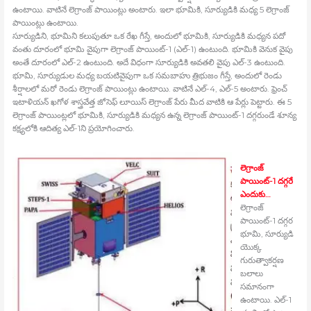
ఉంటాయి. వాటినే లెగ్రాంజ్‍ పాయింట్లు అంటారు. ఇలా భూమికి, సూర్యుడికి మధ్య 5 లెగ్రాంజ్‍
పాయింట్లు ఉంటాయి.
సూర్యుడిని, భూమిని కలుపుతూ ఒక రేఖ గీస్తే, అందులో భూమికి, సూర్యుడికి మధ్యన పదో
వంతు దూరంలో భూమి వైపుగా లెగ్రాంజ్‍ పాయింట్‍-1 (ఎల్‍-1) ఉంటుంది. భూమికి వెనుక వైపు
అంతే దూరంలో ఎల్‍-2 ఉంటుంది. అదే విధంగా సూర్యుడికి అవతలి వైపు ఎల్‍-3 ఉంటుంది.
భూమి, సూర్యుడుల మధ్య బయటివైపుగా ఒక సమబాహు త్రిభుజం గీస్తే, అందులో రెండు
శీర్షాలలో మరో రెండు లెగ్రాంజ్‍ పాయింట్లు ఉంటాయి. వాటినే ఎల్‍-4, ఎల్‍-5 అంటారు. ఫ్రెంచ్‍
ఇటాళియన్‍ ఖగోళ శాస్త్రవేత్త జోసెఫ్‍ లూయిస్‍ లెగ్రాంజ్‍ పేరు మీద వాటికి ఆ పేర్లు పెట్టారు. ఈ 5
లెగ్రాంజ్‍ పాయింట్లలో భూమికి, సూర్యుడికి మధ్యన ఉన్న లెగ్రాంజ్‍ పాయింట్‍-1 దగ్గరుండే శూన్య
కక్ష్యలోకి ఆదిత్య ఎల్‍-1ని ప్రయోగించారు.
లెగ్రాంజ్‍
పాయింట్‍-1 దగ్గరే
ఎందుకు…
లెగ్రాంజ్‍
పాయింట్‍-1 దగ్గర
భూమి, సూర్యుడి
యొక్క
గురుత్వాకర్షణ
బలాలు
సమానంగా
ఉంటాయి. ఎల్‍-1