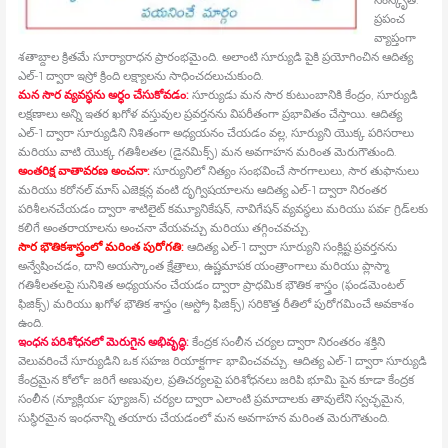
ప్రపంచ
వ్యాప్తంగా
శతాబ్దాల క్రితమే సూర్యారాధన ప్రారంభమైంది. అలాంటి సూర్యుడి పైకి ప్రయోగించిన ఆదిత్య
ఎల్‍-1 ద్వారా ఇస్రో క్రింది లక్ష్యాలను సాధించదలుచుకుంది.
మన సౌర వ్యవస్థను అర్థం చేసుకోవడం:
సూర్యుడు మన సౌర కుటుంబానికి కేంద్రం, సూర్యుడి
లక్షణాలు అన్ని ఇతర ఖగోళ వస్తువుల ప్రవర్తనను విపరీతంగా ప్రభావితం చేస్తాయి. ఆదిత్య
ఎల్‍-1 ద్వారా సూర్యుడిని నిశితంగా అధ్యయనం చేయడం వల్ల, సూర్యుని యొక్క పరిసరాలు
మరియు వాటి యొక్క గతిశీలతల (డైనమిక్స్) మన అవగాహన మరింత మెరుగౌతుంది.
అంతరిక్ష వాతావరణ అంచనా:
సూర్యునిలో నిత్యం సంభవించే సౌరగాలులు, సౌర తుఫానులు
మరియు కరోనల్‍ మాస్‍ ఎజెక్షన్ల వంటి దృగ్విషయాలను ఆదిత్య ఎల్‍-1 ద్వారా నిరంతర
పరిశీలనచేయడం ద్వారా శాటిలైట్‍ కమ్యూనికేషన్‍, నావిగేషన్‍ వ్యవస్థలు మరియు పవర్‍ గ్రిడ్‍లకు
కలిగే అంతరాయాలను అంచనా వేయవచ్చు మరియు తగ్గించవచ్చు.
సౌర భౌతికశాస్త్రంలో మరింత పురోగతి:
ఆదిత్య ఎల్‍-1 ద్వారా సూర్యుని సంక్లిష్ట ప్రవర్తనను
అన్వేషించడం, దాని అయస్కాంత క్షేత్రాలు, ఉష్ణమాపక యంత్రాంగాలు మరియు ప్లాస్మా
గతిశీలతలపై సునిశిత అధ్యయనం చేయడం ద్వారా ప్రాధమిక భౌతిక శాస్త్రం (ఫండమెంటల్‍
ఫిజిక్స్) మరియు ఖగోళ భౌతిక శాస్త్రం (అస్ట్రో ఫిజిక్స్) సరికొత్త రీతిలో పురోగమించే అవకాశం
ఉంది.
ఇంధన పరిశోధనలో మెరుగైన అభివృద్ధి:
కేంద్రక సంలీన చర్యల ద్వారా నిరంతరం శక్తిని
వెలువరించే సూర్యుడిని ఒక సహజ రియాక్టర్‍గా భావించవచ్చు. ఆదిత్య ఎల్‍-1 ద్వారా సూర్యుడి
కేంద్రమైన కోర్‍లో జరిగే అణువుల, ప్రతిచర్యలపై పరిశోధనలు జరిపి భూమి పైన కూడా కేంద్రక
సంలీన (న్యూక్లియర్‍ ప్యూజన్‍) చర్యల ద్వారా ఎలాంటి ప్రమాదాలకు తావులేని స్వచ్ఛమైన,
సుస్థిరమైన ఇంధనాన్ని తయారు చేయడంలో మన అవగాహన మరింత మెరుగౌతుంది.