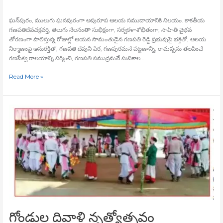
ఘన్‍పురం, ములుగు ఘనపురంగా అపురూప ఆలయ సముదాయానికి నిలయం. కాకతీయ
గణపతిదేవచక్రవర్తి, తెలుగు నేలనంతా సుభిక్షంగా, సర్వకళాశోభితంగా, సాహితీ వైభవ
తోరణంగా పాలిస్తున్న రోజుల్లో ఆయన సామంతుడైన గణపతి రెడ్డి ప్రభువుపై భక్తితో, ఆలయ
నిర్మాణంపై అనురక్తితో, గణపతి దేవుని పేర, గణపురమనే పట్టణాన్ని, రామప్పను తలపించే
గణపేశ్వ రాలయాన్ని నిర్మించి, గణపతి సముద్రమనే సువిశాల …
Read More »
గోండుల
దివాళి
నృత్యోత్సవం
గోండుల దివాళి నృత్యోత్సవం