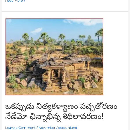
Read More »
ఒకప్పుడు
నిత్యకళ్యాణం
పచ్చతోరణం
నేడేమో
ఛిన్నాభిన్న
శిథిలావరణం!
ఒకప్పుడు నిత్యకళ్యాణం పచ్చతోరణం
నేడేమో ఛిన్నాభిన్న శిథిలావరణం!
Leave a Comment
/
November
/
deccanland