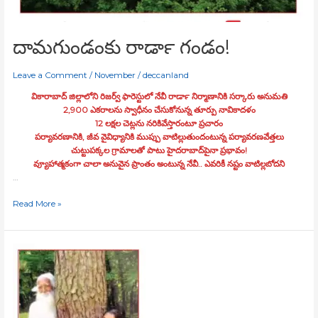
దామగుండంకు రాడార్‍ గండం!
Leave a Comment
/
November
/
deccanland
వికారాబాద్‍ జిల్లాలోని రిజర్వ్ ఫారెస్టులో నేవీ రాడార్‍ నిర్మాణానికి సర్కారు అనుమతి
2,900 ఎకరాలను స్వాధీనం చేసుకోనున్న తూర్పు నావికాదళం
12 లక్షల చెట్లను నరికివేస్తారంటూ ప్రచారం
పర్యావరణానికి, జీవ వైవిధ్యానికి ముప్పు వాటిల్లుతుందంటున్న పర్యావరణవేత్తలు
చుట్టుపక్కల గ్రామాలతో పాటు హైదరాబాద్‍పైనా ప్రభావం!
వ్యూహాత్మకంగా చాలా అనువైన ప్రాంతం అంటున్న నేవీ.. ఎవరికీ నష్టం వాటిల్లబోదని
…
Read More »
పర్యావరణ
హితవరులు
మనం
కాక
ఇంకెవరు?