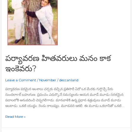
పర్యావరణ హితవరులు మనం కాక
ఇంకెవరు?
Leave a Comment
/
November
/
deccanland
పర్యావరణ పరమైన అంశాలు చర్చకు వచ్చిన ప్రతిసారీ ఏదో ఒక మేరకు గుర్తొచ్చే పేరు
సుందర్‍లాల్‍ బహుగుణ. ప్రపంచం ఎదుర్కొనే సమస్యలను ఆయన మూడే మూడు సరళమైన
పదాలలోకి అనువదించి చెప్పగలిగాడు. మానవాళికి ఉన్న ప్రధాన శత్రువులు మూడే మూడు
అంటాడు. ఒకటి యుద్ధం. రెండు కాలుష్యం. మూడవది ఆకలి. ఈ మూడు ఒకదానితో ఒకటి …
Read More »