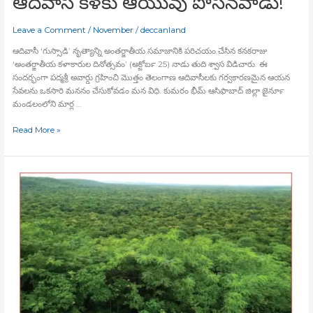
ఆదివాసీ కళకు ఆయువు పోసినవాడు!
Leave a Comment
/
November
/
deccanland
ఆదివాసీ ‘గుస్సాడి’ నృత్యాన్ని అంతర్జాతీయ సమాజానికి పరిచయం చేసిన కనకరాజు
‘అంతర్జాతీయ కళాకారుల దినోత్సవం’ (అక్టోబర్‍ 25) నాడు తుది శ్వాస విడిచారు. ఈ
సందర్భంగా పద్మశ్రీ అవార్డు గ్రహించి మొత్తం తెలంగాణ ఆదివాసీలకు గర్వకారణమైన ఆయన
సేవలను ఒకసారి మననం చేసుకోవడం మన విధి. కుమరం భీమ్‍ ఆసిఫాబాద్‍ జిల్లా జైనూర్‍
మండలంలోని మార్ల …
Read More »
దామగుండంకు
రాడార్‍
గండం!