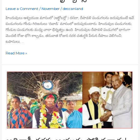
Leave a Comment
/
November
/
deccanland
హిందువులు ఆశ్వయుజ మాసంలో (అక్టోబర్లో ) దసరా, దీపావళి పండుగలను జరుపుకుంటే ఇవే
పండుగలను గోండు గిరిజనులు ‘దివాడి’ మాసంలో జరుపుకుంటారు. హిందువుల పండుగలకు,
గోండుల పండుగలకు మధ్య చాలా భిన్నత్వం ఉంది. హిందువుల దీపావళి పండుగలో భాగంగా
మొదటి రోజు భోగి కాల్చడం, తరువాత రోజున నరక చతుర్దశి పేరున దీపాలు వెలిగించి,
టపాసులు, …
Read More »
ఆదివాసీ
కళకు
ఆయువు
పోసినవాడు!