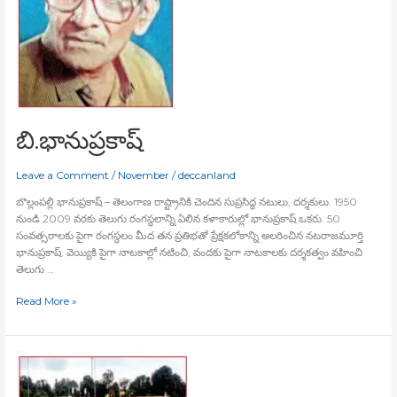
బి.భానుప్రకాష్‍
Leave a Comment
/
November
/
deccanland
బొల్లంపల్లి భానుప్రకాష్‍ – తెలంగాణ రాష్ట్రానికి చెందిన సుప్రసిద్ధ నటులు, దర్శకులు. 1950
నుండి 2009 వరకు తెలుగు రంగస్థలాన్ని ఏలిన కళాకారుల్లో భానుప్రకాష్‍ ఒకరు. 50
సంవత్సరాలకు పైగా రంగస్థలం మీద తన ప్రతిభతో ప్రేక్షకలోకాన్ని అలరించిన నటరాజమూర్తి
భానుప్రకాష్‍. వెయ్యికి పైగా నాటకాల్లో నటించి, వందకు పైగా నాటకాలకు దర్శకత్వం వహించి
తెలుగు …
Read More »
భారతదేశంలో
జలరవాణా
వ్యవస్థ