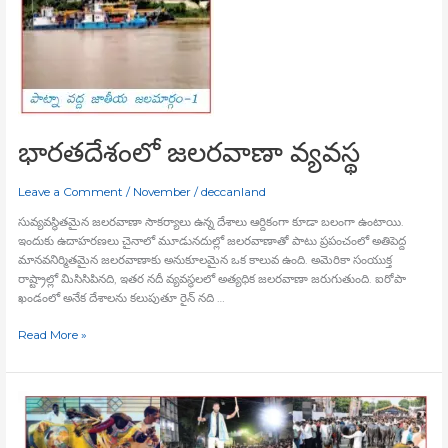
భారతదేశంలో జలరవాణా వ్యవస్థ
Leave a Comment
/
November
/
deccanland
సువ్యవస్థితమైన జలరవాణా సౌకర్యాలు ఉన్న దేశాలు ఆర్దికంగా కూడా బలంగా ఉంటాయి.
ఇందుకు ఉదాహరణలు చైనాలో మూడునదుల్లో జలరవాణాతో పాటు ప్రపంచంలో అతిపెద్ద
మానవనిర్మితమైన జలరవాణాకు అనుకూలమైన ఒక కాలువ ఉంది. అమెరికా సంయుక్త
రాష్ట్రాల్లో మిసిసిపినది, ఇతర నదీ వ్యవస్థలలో అత్యధిక జలరవాణా జరుగుతుంది. ఐరోపా
ఖండంలో అనేక దేశాలను కలుపుతూ రైన్‍ నది …
Read More »
సదర్‍
వేడుక
సాంస్కృతిక