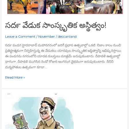
అస్థిత్వం!
సదర్‍ వేడుక సాంస్కృతిక అస్థిత్వం!
Leave a Comment
/
November
/
deccanland
సదర్‍ పండగ హైదరాబాద్‍ మహానగరంలో జరిగే ప్రధాన ఉత్సవాల్లో ఒకటి. నిజాం కాలం నుంచి
ప్రతిష్టాత్మకంగా నిర్వహిస్తున్న ఈ వేడుకలు యాదవుల సాంస్కృతిక అస్థిత్వాన్ని ఆవిష్కరిస్తాయి.
ఈ పండగను నగరంలోని యాదవ కులస్తులు మాత్రమే జరుపుకుంటారు. దీపావళి ఉత్సవాల్లో
భాగంగా, దీపావళి ముగిసిన రెండో రోజున అంగరంగ వైభవంగా జరుపుకుంటారు. దీనిని
దున్నపోతుల ఉత్సవంగా కూడా …
Read More »
‘‘చిట్టీ
ఆయీహై,
ఆయీహై,
ఆయీహై’’