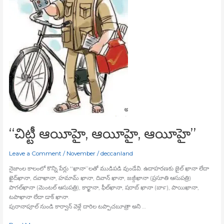
‘‘చిట్టీ ఆయీహై, ఆయీహై, ఆయీహై’’
Leave a Comment
/
November
/
deccanland
నైజాంల కాలంలో కొన్ని పేర్లు ‘‘ఖానా’’లతో ముడిపడి వుండేవి. ఉదాహరణకు జైల్‍ ఖానా లేదా
ఖైద్‍ఖానా, దవాఖానా, హమామ్‍ ఖానా, దివాన్‍ ఖానా, జజ్గీఖానా (ప్రసూతి ఆసుపత్రి)
పాగల్‍ఖానా (మెంటల్‍ ఆసుపత్రి), కార్ఖానా, ఫీల్‍ఖానా, షరాబ్‍ ఖానా (బార్‍), పాయిఖానా,
టపాఖానా లేదా డాక్‍ ఖానా.
పురానాపూల్‍ నుండి కార్వాన్‍ వెళ్లే దారిల టప్పాచబూత్రా అని …