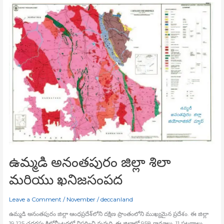
ఉమ్మడి
అనంతపురం
జిల్లా
శిలా
మరియు
ఖనిజసంపద
ఉమ్మడి అనంతపురం జిల్లా శిలా
మరియు ఖనిజసంపద
Leave a Comment
/
November
/
deccanland
ఉమ్మడి అనంతపురం జిల్లా ఆంధప్రదేశ్‍లోని దక్షిణ ప్రాంతంలోని ముఖ్యమైన ప్రదేశం. ఈ జిల్లా
19,125 చదరపు కిలోమీటర్లలో విస్తరించి వున్నది. ఈ జిల్లాలో 958 గ్రామాలు, 11 పట్టణాలు