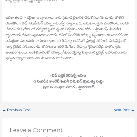
సంస్థ చైర్మన్‍ రెస్క్యూ సిబ్బందికి సూచించారు.
ఇదిలా ఉండగా ఎన్డీఆర్‍ఐ బృందాలు వారు ప్రమాద స్థలానికి చేరుకోవడానికి భూమి తొలిచే
యంత్రాల (గ్రౌండ్‍ పెనట్రేటింగ్‍ ఇన్స్ట్రుమెంట్స్) ద్వారా ఐదు అనుకూలమైన ప్రాంతాలను ఎంపిక
చేశారు. ఈ ప్రదేశాలలో తవ్వకాన్ని సమర్ధంగా నిర్వహించడం కోసం ఎన్డిఆర్‍ఎఫ్‍, సింగరేణి
బృందాలకు పనులు పురమాయించారు. దీనిలో సింగరేణి రెస్క్యూ బృందాలు అలుపెరగకుండా
సమర్థంగా ముందుకు సాగుతున్నాయి. ఈ రెస్క్యూ ఆపరేషన్‍ ప్రత్యక్ష పరిశీలన, పర్యవేక్షణలో
సంస్థ ఛైర్మన్‍ ఎన్‍.బలరామ్‍ తోపాటు జనరల్‍ మేనేజర్‍ రెస్క్యూ శ్రీనివాసరెడ్డి పాల్గొన్నారు.
అలుపెరగకుండా, అంకితభావంతో రెస్క్యూ సేవలందిస్తున్న సిబ్బందిని ఛైర్మన్‍ అభినందించారు.
ఇచ్చిన లక్ష్యాలు సాధించాలని ఆయన సూచించారు.
-చీఫ్‍ పబ్లిక్‍ రిలేషన్స్ ఆఫీసర్‍
ది సింగరేణి కాలరీస్‍ కంపెనీ లిమిటెడ్‍ (ప్రభుత్వ సంస్థ)
ప్రజా సంబంధాల విభాగం, హైదరాబాద్
←
Previous Post
Next Post
→
Leave a Comment