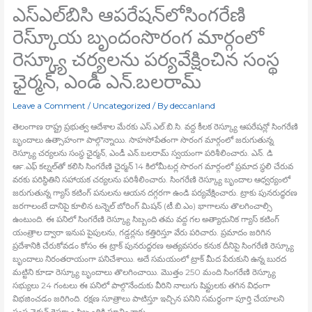
ఎస్‍ఎల్‍బిసి ఆపరేషన్‍లోసింగరేణి
రెస్కూ్య బృందంసొరంగ మార్గంలో
రెస్క్యూ చర్యలను పర్యవేక్షించిన సంస్థ
ఛైర్మన్‍, ఎండీ ఎన్‍.బలరామ్‍
Leave a Comment
/
Uncategorized
/ By
deccanland
తెలంగాణ రాష్ట్ర ప్రభుత్వ ఆదేశాల మేరకు ఎస్‍.ఎల్‍.బి.సి. వద్ద కీలక రెస్క్యూ ఆపరేషన్లో సింగరేణి
బృందాలు ఉత్సాహంగా పాల్గొన్నాయి. సాహసోపేతంగా సొరంగ మార్గంలో జరుగుతున్న
రెస్క్యూ చర్యలను సంస్థ ఛైర్మన్‍, ఎండీ ఎన్‍.బలరామ్‍ స్వయంగా పరిశీలించారు. ఎన్‍. డి
ఆర్‍.ఎఫ్‍ కల్నల్‍తో కలిసి సింగరేణి ఛైర్మన్‍ 14 కిలోమీటర్ల సొరంగ మార్గంలో ప్రమాద స్థలి చేరువ
వరకు పరిస్థితిని సహాయక చర్యలను పరిశీలించారు. సింగరేణి రెస్క్యూ బృందాల ఆధ్వర్యంలో
జరుగుతున్న గ్యాస్‍ కటింగ్‍ పనులను ఆయన దగ్గరగా ఉండి పర్యవేక్షించారు. ట్రాకు పునరుద్ధరణ
జరగాలంటే దానిపై కూలిన టన్నెల్‍ బోరింగ్‍ మిషన్‍ (టీ.బి.ఎం) భాగాలను తొలగించాల్సి
ఉంటుంది. ఈ పనిలో సింగరేణి రెస్క్యూ సిబ్బంది తమ వద్ద గల అత్యాధునిక గ్యాస్‍ కటింగ్‍
యంత్రాల ద్వారా ఇనుప పైపులను, గడ్డర్లను కత్తిరిస్తూ వేరు పరిచారు. ప్రమాదం జరిగిన
ప్రదేశానికి చేరుకోవడం కోసం ఈ ట్రాక్‍ పునరుద్ధరణ అత్యవసరం కనుక దీనిపై సింగరేణి రెస్క్యూ
బృందాలు నిరంతరాయంగా పనిచేశాయి. అదే సమయంలో ట్రాక్‍ మీద పేరుకుని ఉన్న బురద
మట్టిని కూడా రెస్క్యూ బృందాలు తొలగించాయి. మొత్తం 250 మంది సింగరేణి రెస్క్యూ
సభ్యులు 24 గంటలు ఈ పనిలో పాల్గొనేందుకు వీరిని నాలుగు షిఫ్టులకు తగిన విధంగా
విభజించడం జరిగింది. రక్షణ సూత్రాలు పాటిస్తూ ఇచ్చిన పనిని సమర్థంగా పూర్తి చేయాలని