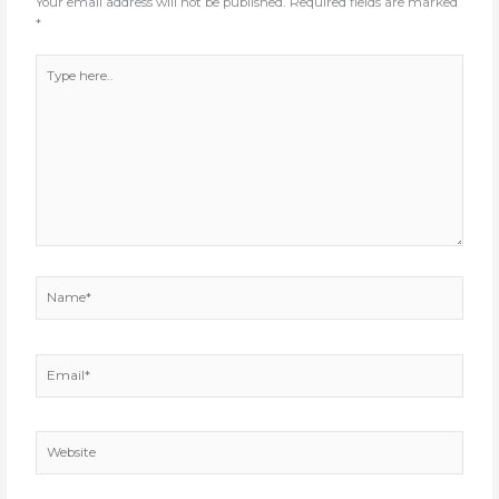
Your email address will not be published.
Required fields are marked
*
Type
here..
Name*
Email*
Website