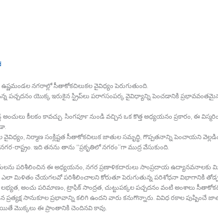
d
్ణమండల నగరాల్లో సీతాకోకచిలుకల వైవిధ్యం పెరుగుతుంది.
్న పచ్చదనం యొక్క ఇరుకైన స్ట్రిప్‍లు పరాగసంపర్క వైవిధ్యాన్ని పెంచడానికి ప్రభావవంతమై
్ల అంచులు కీలకం కావచ్చు. సింగపూర్‍ నుండి వచ్చిన ఒక కొత్త అధ్యయనం ప్రకారం, ఈ వి
డా.
ూల వైవిధ్యం, నిర్మాణ సంక్లిష్టత సీతాకోకచిలుక జాతుల సమృద్ధి, గొప్పతనాన్ని పెంచాయని వెల్
ర-రాష్ట్రం. ఇది తనను తాను ‘‘ప్రకృతిలో నగరం’’గా ముద్ర వేసుకుంది.
 జాతులను పరిశీలించిన ఈ అధ్యయనం, నగర ప్రణాళికదారులు సాంప్రదాయ ఉద్యానవనాలకు మ
ఎలా మిళితం చేయగలవో పరిశీలించాలని కోరుతూ పెరుగుతున్న పరిశోధనా విభాగానికి తోడ్
యత, అంచు పరిమాణం, ట్రాఫిక్‍ సాంద్రత, చుట్టుపక్కల పచ్చదనం వంటి అంశాలు సీతాకోకచి
 ప్రత్యక్ష సానుకూల ప్రభావాన్ని కలిగి ఉందని వారు కనుగొన్నారు. వివిధ రకాల పుష్పించే జా
ితే మొక్కలు ఈ ప్రాంతానికి చెందినవి కావు.