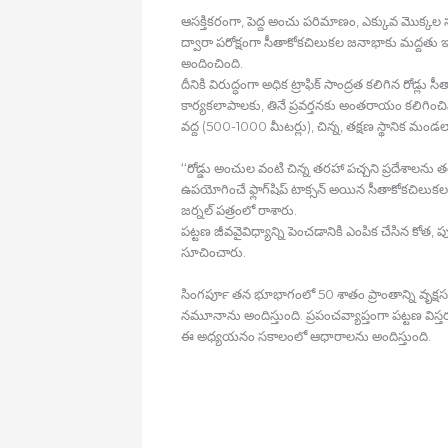
ఆసక్తికరంగా, పెద్ద అంచు పరిమాణం, ఎక్కువ మొక్కల
ద్వారా పరోక్షంగా సీతాకోకచిలుకల జనాభాకు మద్దతు ఇచ
అందించింది.
దీనికి విరుద్ధంగా అధిక ట్రాఫిక్‍ సాంద్రత కలిగిన రోడ్
కార్యకలాపాలకు, తినే ప్రవర్తనకు అంతరాయం కలిగించిన
వద్ద (500-1000 మీటర్లు), చిన్న, తక్షణ స్థానిక మం
‘‘రోడ్డు అంచుల వంటి చిన్న తరహా పచ్చని ప్రదేశాలను
ఉపయోగించే ఫ్లాగ్‍షిప్‍ టాక్సన్‍ అయిన సీతాకోకచి
జర్నల్‍ పత్రంలో రాశారు.
పట్టణ జీవవైవిధ్యాన్ని పెంచడానికి ఎంపిక చేసిన కోత, 
సూచించారు.
సింగపూర్‍ తన భూభాగంలో 50 శాతం ప్రాంతాన్ని వృక్షసం
నమూనాను అందిస్తుంది. ప్రపంచవ్యాప్తంగా పట్టణ విస్
ఈ అధ్యయనం సకాలంలో ఆధారాలను అందిస్తుంది.