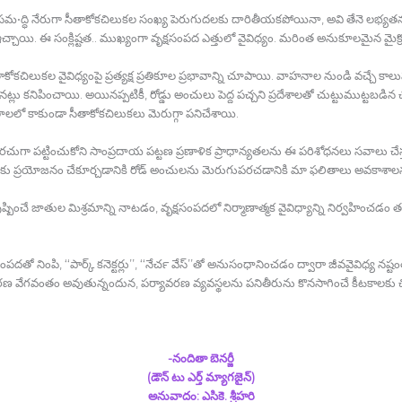
 సమ•ద్ధి నేరుగా సీతాకోకచిలుకల సంఖ్య పెరుగుదలకు దారితీయకపోయినా, అవి తేనె లభ్యతన
్చాయి. ఈ సంక్లిష్టత.. ముఖ్యంగా వృక్షసంపద ఎత్తులో వైవిధ్యం. మరింత అనుకూలమైన మైక్రోక
లు సీతాకోకచిలుకల వైవిధ్యంపై ప్రత్యక్ష ప్రతికూల ప్రభావాన్ని చూపాయి. వాహనాల నుండి వచ్చే క
ట్లు కనిపించాయి. అయినప్పటికీ, రోడ్డు అంచులు పెద్ద పచ్చని ప్రదేశాలతో చుట్టుముట్టబడి
డలాలలో కాకుండా సీతాకోకచిలుకలు మెరుగ్గా పనిచేశాయి.
 తరచుగా పట్టించుకోని సాంప్రదాయ పట్టణ ప్రణాళిక ప్రాధాన్యతలను ఈ పరిశోధనలు సవాలు చేస్
లుకలకు ప్రయోజనం చేకూర్చడానికి రోడ్‍ అంచులను మెరుగుపరచడానికి మా ఫలితాలు అవకాశాలన
పుష్పించే జాతుల మిశ్రమాన్ని నాటడం, వృక్షసంపదలో నిర్మాణాత్మక వైవిధ్యాన్ని నిర్వహించడం
పదతో నింపి, ‘‘పార్క్ కనెక్టర్లు’’, ‘‘నేచర్‍ వేస్‍’’తో అనుసంధానించడం ద్వారా జీవవైవిధ్
తరణ వేగవంతం అవుతున్నందున, పర్యావరణ వ్యవస్థలను పనితీరును కొనసాగించే కీటకాలకు చిన్
-నందితా బెనర్జీ
(డౌన్‍ టు ఎర్త్ మ్యాగజైన్‍)
అనువాదం: ఎసికె. శ్రీహ
రి