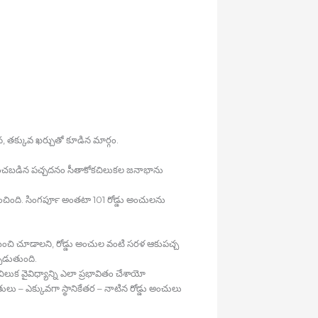
న, తక్కువ ఖర్చుతో కూడిన మార్గం.
స్మరించబడిన పచ్చదనం సీతాకోకచిలుకల జనాభాను
లడించింది. సింగపూర్‍ అంతటా 101 రోడ్డు అంచులను
ించి చూడాలని, రోడ్డు అంచుల వంటి సరళ ఆకుపచ్చ
పడుతుంది.
లుక వైవిధ్యాన్ని ఎలా ప్రభావితం చేశాయో
తులు – ఎక్కువగా స్థానికేతర – నాటిన రోడ్డు అంచులు