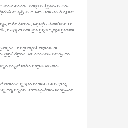
ు మెరుగుపరచడం, నిర్మాణ సంక్లిష్టతను పెంచడం
్లైమేట్‍లను సృష్టించింది. అవాంతరాల నుండి రక్షణను
ాలుష్యం, వాటిని ఢీకొనడం, అల్లకల్లోలం సీతాకోకచిలుకల
న చోట, ముఖ్యంగా విశాలమైన ప్రకృతి దృశ్యాల ప్రమాణాల
తున్నాయి.’’ జీవవైవిధ్యానికి సాధారణంగా
ు హైలైట్‍ చేస్తాయి’’ అని రచయితలు సమర్పించిన
 తక్కువ ఖర్చుతో కూడిన మార్గాలు అని వారు
య నష్టంతో పోరాడుతున్న ఇతర నగరాలకు ఒక సంభావ్య
న చిన్న పచ్చదనం కూడా పెద్ద తేడాను కలిగిస్తుందని