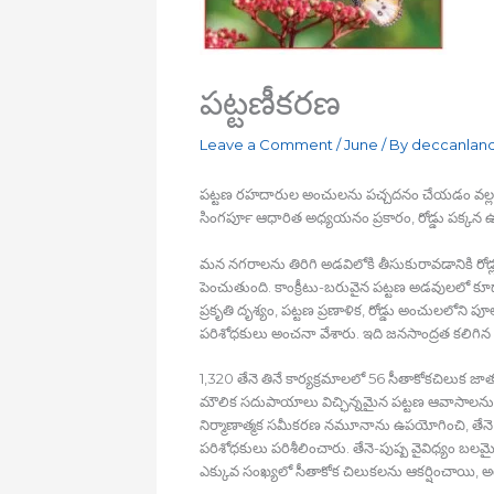
పట్టణీకరణ
Leave a Comment
/
June
/ By
deccanlan
పట్టణ రహదారుల అంచులను పచ్చదనం చేయడం వల్ల ఉష
సింగపూర్‍ ఆధారిత అధ్యయనం ప్రకారం, రోడ్డు పక్కన ఉన
మన నగరాలను తిరిగి అడవిలోకి తీసుకురావడానికి రోడ
పెంచుతుంది. కాంక్రీటు-బరువైన పట్టణ అడవులలో కూ
ప్రకృతి దృశ్యం, పట్టణ ప్రణాళిక, రోడ్డు అంచులలోని ప
పరిశోధకులు అంచనా వేశారు. ఇది జనసాంద్రత కలిగిన నగ
1,320 తేనె తినే కార్యక్రమాలలో 56 సీతాకోకచిలుక
మౌలిక సదుపాయాలు విచ్ఛిన్నమైన పట్టణ ఆవాసాలను 
నిర్మాణాత్మక సమీకరణ నమూనాను ఉపయోగించి, తేనె లభ్
పరిశోధకులు పరిశీలించారు. తేనె-పుష్ప వైవిధ్యం బలమైన
ఎక్కువ సంఖ్యలో సీతాకోక చిలుకలను ఆకర్షించాయి, అయ