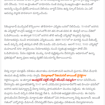
పని చేసిండు. 1965 ఆ ప్రాంతంలో దామోదరం సంజీ వయ్య ముఖ్యమంత్రిగా ఉండడంతో
ఆయన్ని ఒప్పించి బ్రిటీష్‍ వాడయిన విలియం బార్టన్‍ పేరిట ఉన్న స్కూల్‍ పేరును ఎం.ఎల్‍.
ఆదయ్య స్మారక పాఠశాలగా మార్పించిండు.
సికింద్రాబాద్‍ మున్సిపల్‍ కౌన్సిలర్‍గా తొలిసారిగా ఎన్నికల బరిలో నిలిచిండు. 1948లో జరిగిన
ఈ ఎన్నికల్లో కాంగ్రెస్‍ అభ్యర్థి గా రంగంలోకి దిగి తన సొంత వదిన జె. ఈశ్వరీ బాయి చేతిలో
ఓడిపోయిండు. ఆ తర్వాత 1952లో జరిగిన తొలి అసెంబ్లీ ఎన్నికల్లో కల్వకుర్తి ద్విసభ్య
నియోజకవర్గం నుంచి శాసనసభకు ఎన్నికయిండు. తిరిగి 1957లో కా మారెడ్డి నుంచి పీజెంట్స్
అండ్‍ వర్కర్స్ పార్టీ తరపున పోటీ చేసి ఓటమి చవి చూసిండు. అలాగే 1962, 1969 ఎన్నికల్లో
మహబూబ్‍ నగర్‍ పార్లమెంటు నియోజకవర్గం నుంచి స్వతంత్ర అభ్యర్థిగా పోటీ చేసి
ఓడిపోయాడు. పేదల పక్షపాతి, ముక్కు సూటి వ్యక్తిత్వంగల వీరస్వామి అధికారంలో ఉన్నా,
ప్రతిపక్షంలో ఉన్నా ప్రజల అభ్యు న్నతికే సమయాన్ని కేటాయించాడు.
విద్య ద్వారా మాత్రమే దళితుల తలరాతలు మారుతాయని ఆచరించి ప్రచారం చేసిన మేధావి.
ఈయన తండ్రి కటికెల రామ స్వామి
విద్యాశాఖలో రీజియనల్‍ జాయింట్‍ డైరెక్టర్‍గా
రిటైరయ్యిండు. ఆ తర్వాత
ఆంధప్రదేశ్‍ పబ్లిక్‍ సర్వీస్‍ కమీషన్‍ సభ్యుడిగా
కూడా పనిచేసిండు.
వీరస్వామి తన ప్రజాజీవితాన్ని 1947 జూన్‍ ఎనిమిదిన హైదరాబాద్‍లోని ఆది హిందూ భవన్‍లో
జరిగిన ఆరవ షెడ్యూల్డ్కాస్ట్ విద్యా సదస్సు ప్రారంభకుడిగా మొదలు పెట్టిండు. ఈ సదస్సుకు
మద్రాసు నుంచి వచ్చిన దళిత విద్యార్థి నేత ఓ. మహీపతి అధ్యక్షత వహించాడు. ఈ సభను
ప్రారంభించిన వీరస్వామి మాట్లాడుతూ జీవితంలో ఏది సాధించాలన్నా విద్య ఉండాలనీ, అయితే
గతంలో ఎన్నోసార్లు డిమాండ్‍ చేసినప్పటికీ నిజాం ప్రభుత్వం దళితులకు విద్యావకాశాలను