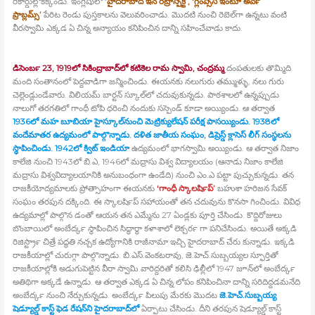
రికార్డుల్లోకెక్కిండు. ఇంగ్లీషులో ‘
హైదరాబాద్‍ ఇన్‍ రిట్రాస్పెక్ట్’, ‘గ్లింప్సెస్‍ ఇంటూ అవర్‍
ప్రాబ్లమ్స్’
పేరిట రెండు పుస్తకాలను వెలువరించాడు. మొదటి నుంచి రెబెల్‍గా ఉన్నటు వంటి
వీరస్వామి ఎక్కడ ఏ చిన్న అన్యాయం కనిపించిన దాన్ని సహించేవాడు కాదు.
డిసెంబర్‍ 23, 1919లో సికింద్రాబాద్‍లో కటికెల రామ స్వామి, చంద్రమ్మ
దంపతులకు తొమ్మిది
మంది సంతానంలో పెద్దవాడిగా జన్మించిండు. ఈయనకు నలుగురు తమ్ముళ్ళు, నలు గురు
చెల్లెండ్లుండేవారు. విలియమ్‍ బార్టన్‍ స్కూల్‍లో చదువుకున్నడు. పాఠశాలలో ఉన్నప్పుడు
నాలుగో తరగతిలో గాంధీ టోపి ధరించి నందుకు సస్పెండ్‍ కూడా అయ్యిండు. ఆ తర్వాత
1936లో మహ బూబియా హైస్కూల్‍నుంచి మెట్రిక్యులేషన్‍ పరీక్ష పాసయ్యిండు. 1938లో
వందేమాతర ఉద్యమంలో పాల్గొన్నాడు. దళిత జాతీయ సంఘం, డిప్రెస్డ్ క్లాసెస్‍ లీగ్‍ సంస్థలను
స్థాపించిండు. 1942లో క్విట్‍ ఇండియా
ఉద్యమంలో భాగస్వామి అయ్యిండు. ఆ తర్వాత నిజాం
కాలేజి నుంచి 1943లో బి.ఎ, 1946లో మద్రాసు విశ్వ విద్యాలయం (ఆనాడు నిజాం కాలేజి
మద్రాసు విశ్వవిద్యాలయానికి అనుబంధంగా ఉండేది) నుంచి ఎం.ఎ పట్టా పుచ్చుకున్నడు. తన
రాజకీయోద్యమాలకు ప్రోత్సాహంగా ఈయనకు
‘గాంధీ స్కాలర్‍షిప్‍’
బహుశా హరిజన సేవక్‍
సంఘం తరపున దక్కింది. ఈ స్కాలర్‍షిప్‍ సహాయంతో తన చదువును కొనసా గించిండు. వివిధ
ఉద్యమాల్లో పాల్గొన డంతో ఆయన తన ఎమ్మేను 27 ఏండ్లకు పూర్తి చేసిండు. కొద్దిరోజులు
బొంబాయిలో అంబేద్కర్‍ స్థాపించిన సిద్ధార్థా కళాశాలో లెక్చరర్‍ గా పనిచేసిండు. అయితే అక్కడి
రిజిస్ట్రార్‍ చిత్రే పద్ధతి నచ్చక ఉద్యోగానికి రాజీనామా ఇచ్చి హైదరాబాద్‍ చేరు కున్నాడు. ఇక్కడి
రాజకీయాల్లో చురుగ్గా పాల్గొన్నాడు. బి.ఎస్‍.వెంకటరావు, జె.హెచ్‍.సుబ్బయ్యల స్ఫూర్తితో
రాజకీయాల్లోకి అడుగుపెట్టిన వీరా స్వామి వారిద్దరితో కలిసి ఢిల్లీలో 1947 జూన్‍లో అంబేద్కర్‍
అతిథిగా అక్కడే ఉన్నాడు. ఆ తర్వాత ఎక్కడ ఏ చిన్న లోపం కనిపించినా దాన్ని సరిదిద్దడమనేది
అంబేద్కర్‍ నుంచి నేర్చుకున్నడు. అంబేద్కర్‍ పిలుపు మేరకు మొదట
జె.హెచ్‍.సుబ్బయ్య
షెడ్యూల్డ్ కాస్ట్ ఫెడ రేషన్‍ని హైదరాబాద్‍లో
ఏర్పాటు చేసిండు. దీని తరపున షెడ్యూల్డ్ కాస్ట్