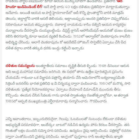
రాజకీయ పార్టీల విషయంలో కూడా ఆయన ముక్కుసూటిగా ఉండేవాడు. ప్రతిసారి
‘ఆది
హిందూ ఇండిపెండెంట్‍ లీగ్‍’
అనే పార్టీ వారు 40 లక్షల దళితుల ప్రతినిధిగా మాట్లాడుతున్నాం
అనేవారు. అయితే ఆయన ఆ పార్టీ హైదరాబాద్‍లో అదీ కొన్ని ప్రాంతాల్లోని వారికి మాత్రమే
తెలుసు, జిల్లాల్లోని వారికి అసలే తెలియదు, అట్లాంటప్పుడు అందరి ప్రతినిధిగా చెప్పుకోవడం
సరికాదంటూ ఆయన తప్పుబట్టారు. రజాకార్ల నాయకుడు కాసిం రజ్వీని ఆయన కార్యకర్తల
దుర్మార్గాలను వీరస్వామి దుయ్యబట్టిండు. డిప్రెస్డ్ క్లాసెస్‍ అసోసియేషన్‍ ఆయనతో భుజం భుజం
కలిసి తిరగడాన్ని కూడా ఆయన వ్యతిరే కించిండు. 1952లో ఆల్వాల్‍లో వెంకటాపురం కాలనీని
అభివృద్ధి చేసిండు. అలాగే వెంకటాపురం కో ఆపరేటివ్‍ హౌజింగ్‍ సొసైటీని ఏర్పాటు చేసి పేద
దళిత వర్గాల వారికి తక్కువ ధరకు ఇండ్లు కట్టించి ఇచ్చాడు.
దళితుల సమస్యలను
అంతర్జాతీయ సమాజం దృష్టికి తీసుకె ళ్ళిండు. 1968 డిసెంబర్‍ ఆరున
ఆది ఆంధ్ర మహాసభ సమావేశం జరిగింది. ఈ సభలో తాను ఉత్తేజ పూరితమైన ప్రసంగం
చేయడమే గాకుండా ఒక విజ్ఞాపన పత్రాన్ని తయారు చేసి అమెరికాలోని ఐక్యరాజ్యసమితి
సెక్రెటరీ జనరల్‍కు భారత ప్రతినిధి ఇ.వి.చిన్నయ్య ద్వారా పంపించాడు. 1980లో మరొక్క సారి
దళితులకు ‘ప్రత్యేక నియోజకవర్గాలు’ ఏర్పాటు చేయాలనే డిమాండ్‍ని ముందుకు తీసు
కొచ్చిండు. ఈయన చేసిన సేవలకు గాను భారత స్వాతంత్య్ర రజతోత్సవాల్లోనూ, ఆ తర్వాత
1985లో అప్పటి ముఖ్యమంత్రి ఎన్టీరామారావు సన్మానించారు. గౌరవించారు.
ఎన్ని అవాంతరాలు, ఇబ్బందులెదురైనా, గెలుపు, ఓటములతో సంబంధం లేకుండా దళితుల
అభ్యున్నతే పరమావధిగా, అంబేద్కర్‍ బాటలో నడిచిన ఉద్యమ పోరు కెరటం వీరస్వామి. తన
గొంతుతో లక్షల మందిని సమ్మో హన పరిచిండు. ఉద్యమం వైపు ఆకర్షించిండు. పత్రికల్లో రచనల
ద్వారా ఎంతోమందిని చైతన్య పరిచిండు. ఆంగ్లంలో పుస్తకాలు రాసి అంతర్జాతీయ ఖ్యాతి