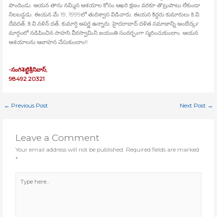
పొందిండు. ఆయన తాను నమ్మిన ఆశయాల కోసం ఆఖరి క్షణం వరకూ తొట్రుపాటు లేకుండా
నిలబడ్డడు. ఈయన మే 19, 1999లో తుదిశ్వాస విడిచారు. ఈయన కిద్దరు కుమారులు కె.వి.
దేవదత్‍, కె.వి.నళిన్‍ దత్‍, కుమార్తె అపర్ణ ఉన్నారు. హైదరాబాద్‍ దళిత సమాజాన్ని అంబేద్కర్‍
మార్గంలో నడిపించిన సాహసి వీరస్వామిని జయంతి సందర్భంగా స్మరించుకుందాం. ఆయన
ఆశయాలను ఆవాహన చేసుకుందాం!!
-సంగిశెట్టిశ్రీనివాస్‍,
98492 20321
←
Previous Post
Next Post
→
Leave a Comment
Your email address will not be published.
Required fields are marked
*
Type
here..