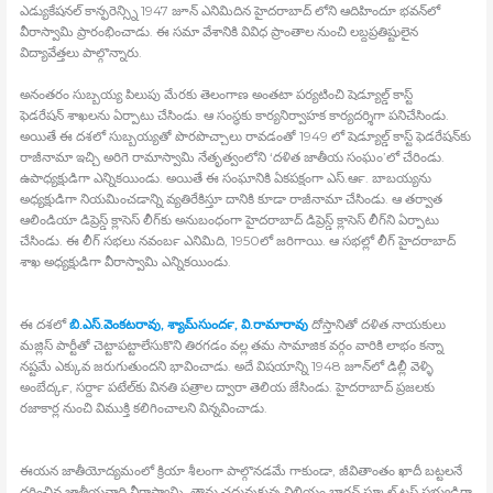
ఎడ్యుకేషనల్‍ కాన్ఫరెన్స్ని 1947 జూన్‍ ఎనిమిదిన హైదరాబాద్‍ లోని ఆదిహిందూ భవన్‍లో
వీరాస్వామి ప్రారంభించాడు. ఈ సమా వేశానికి వివిధ ప్రాంతాల నుంచి లబ్దప్రతిష్టులైన
విద్యావేత్తలు పాల్గొన్నారు.
అనంతరం సుబ్బయ్య పిలుపు మేరకు తెలంగాణ అంతటా పర్యటించి షెడ్యూల్డ్ కాస్ట్
ఫెడరేషన్‍ శాఖలను ఏర్పాటు చేసిండు. ఆ సంస్థకు కార్యనిర్వాహక కార్యదర్శిగా పనిచేసిండు.
అయితే ఈ దశలో సుబ్బయ్యతో పొరపొచ్చాలు రావడంతో 1949 లో షెడ్యూల్డ్ కాస్ట్ ఫెడరేషన్‍కు
రాజీనామా ఇచ్చి అరిగె రామాస్వామి నేతృత్వంలోని ‘దళిత జాతీయ సంఘం’లో చేరిండు.
ఉపాధ్యక్షుడిగా ఎన్నికయిండు. అయితే ఈ సంఘానికి ఏకపక్షంగా ఎస్‍.ఆర్‍. బాబయ్యను
అధ్యక్షుడిగా నియమించడాన్ని వ్యతిరేకిస్తూ దానికి కూడా రాజీనామా చేసిండు. ఆ తర్వాత
ఆలిండియా డిప్రెస్డ్ క్లాసెస్‍ లీగ్‍కు అనుబంధంగా హైదరాబాద్‍ డిప్రెస్డ్ క్లాసెస్‍ లీగ్‍ని ఏర్పాటు
చేసిండు. ఈ లీగ్‍ సభలు నవంబర్‍ ఎనిమిది, 1950లో జరిగాయి. ఆ సభల్లో లీగ్‍ హైదరాబాద్‍
శాఖ అధ్యక్షుడిగా వీరాస్వామి ఎన్నికయిండు.
ఈ దశలో
బి.ఎస్‍.వెంకటరావు, శ్యామ్‍సుందర్‍, వి.రామారావు
దోస్తానితో దళిత నాయకులు
మజ్లిస్‍ పార్టీతో చెట్టాపట్టాలేసుకొని తిరగడం వల్ల తమ సామాజిక వర్గం వారికి లాభం కన్నా
నష్టమే ఎక్కువ జరుగుతుందని భావించాడు. అదే విషయాన్ని 1948 జూన్‍లో డిల్లీ వెళ్ళి
అంబేద్కర్‍, సర్దార్‍ పటేల్‍కు వినతి పత్రాల ద్వారా తెలియ జేసిండు. హైదరాబాద్‍ ప్రజలకు
రజాకార్ల నుంచి విముక్తి కలిగించాలని విన్నవించాడు.
ఈయన జాతీయోద్యమంలో క్రియా శీలంగా పాల్గొనడమే గాకుండా, జీవితాంతం ఖాదీ బట్టలనే
ధరించిన జాతీయవాది వీరాస్వామి. తాను చదువుకున్న విలియం బార్టన్‍ స్కూల్‍ ట్రస్ట్ సభ్యుడిగా