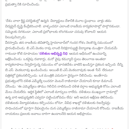
ప్రభుత్వా నికి సూచించిండు.
‘దేశం చాలా క్లిష్ట పరిస్థితుల్లో ఉన్నది. విద్యార్థులు దేశానికి మూల స్థంభాలు. వాళ్లు తమ
విద్యపైనే దృష్టి కేంద్రీకరించాలి. వాళ్ళందరూ ఎలాంటి రాజకీయ కార్యకలాపాల్లో పాల్గొనకుండా,
సమ్మెలకు దిగకుండా, ఎలాంటి ప్రలోభాలకు లొంగకుండా చదువు కోవాలని’ ఆయన
పిలుపునిచ్చాడు.
వీరస్వామి తన రాజకీయ జీవితాన్ని హైదరాబాద్‍లో గందర గోళం నెలకొన్న సమయంలో
ప్రారంభించిండు. బి.ఎస్‍.వెంకట రావు లాంటి నిరక్షరాస్యుణ్ణి విద్యాశాఖ మంత్రిగా చేయడమే
గాకుండా కోటి రూపాయల
‘దళితుల అభివృద్ధి నిధి
’ ఆయన అధీనంలో ఉంచడాన్ని
ఆక్షేపించిండు. ఒకవైపు రజాకార్లు, మరో వైపు కమ్యూని స్టులు తెలంగాణ అంతటా
కార్యకలాపాలు నిర్వహిస్తున్న సమయం లో భారతదేశం వాటిని ఖండిస్తూ ప్రకటన ఇచ్చింది. దీన్ని
బి.ఎస్‍. వెంకటరావు ఖండించిండు. అయితే బి.ఎస్‍.వెంకటరావుకు అంత ‘సీన్‍’ లేదంటూ
పత్రికల్లో ప్రకటనలిచ్చిండు. ఒక మంత్రికి ఎదురుగా ధైర్యంగా నిలిచిండు. అంతేగాదు
ప్రభుత్వంలోని దళిత ఎమ్మేల్యే లందరూ వెంటనే రాజీనామా చేయాలని కూడా డిమాండ్‍
చేసిండు. ‘ఈ ఎమ్మెల్యేలు తాము గెలిచిన నాటినుంచి దళిత వర్గాల అభ్యున్నతి కోసం ఎలాంటి
మేలు చేయలేదు. ఆర్థిక స్థితిలో ఎలాంటి మార్పులు రాలేదు. దళితులు ముఖ్యంగా గ్రామాల్లో
ఉన్న వారి అభ్యున్నతిని ఎవ్వరూ పట్టించుకోవడం లేదు’ అని ఆయన ఆక్షేపణ తెలిపిండు.
దళితులకు విద్యావసతులు కల్పించడం లోనూ, వివిధ శాఖల్లో దళితులకు రిజర్వేషన్లు
సాధించడంలో పూర్తిగా విఫలమైనం దున ఎమ్మెల్యేలు రాజీనామా చేయాలని కోరిండు. రాజకీయ
నాయకులు ప్రజలకు జవాబు దారిగా ఉండాలనేది ఆయన అభిప్రాయం.