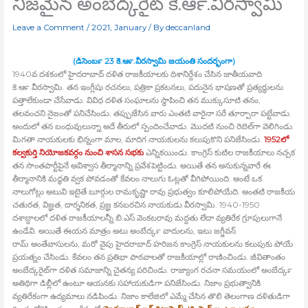
నిజమైన అంబేద్కరైట్‍ కె.ఆర్‍.వీరస్వామి
Leave a Comment
/
2021
,
January
/ By
deccanland
(డిసెంబర్‍ 23 కె.ఆర్‍.వీరస్వామి జయంతి సందర్భంగా)
1940వ దశకంలో హైదరాబాద్‍ దళిత రాజకీయాలకు దిశానిర్దేశం చేసిన జాతీయవాది
కె.ఆర్‍.వీరస్వామి. తన ఇంగ్లీషు రచనలు, పత్రికా ప్రకటనలు, పదునైన భాషణతో ప్రత్యర్థులను
పత్తాలేకుండా చేసేవాడు. వివిధ దళిత సంఘాలను స్థాపించి తన ముక్కుసూటి తనం,
తలవంచని నైజంతో పనిచేసిండు. తప్పుజేసిన వారు ఎంతటి వారైనా సరే తూర్పారా పట్టేవాడు.
అందులో తన బంధువులున్నా అదే తీరులో స్పందించేవాడు. మొదటి నుంచి రెబెల్‍గా వెలిగిండు.
మిగతా నాయకులకు భిన్నంగా మాల, మాదిగ నాయకులను కలుపుకొని పనిజేసిండు.
1952లో
కల్వకుర్తి నియోజకవర్గం నుంచి శాసన సభకు
ఎన్నికయిండు. కాంగ్రెస్‍ కుటిల రాజకీయాలు నచ్చక
తన సొంతపార్టీపైనే అవిశ్వాస తీర్మానాన్ని ప్రవేశపెట్టిండు. అయితే తన అనుకున్నవారే ఈ
తీర్మానానికి మద్ధతి వ్వక పోవడంతో కేవలం నాలుగు ఓట్లతో వీగిపోయింది. అంటే ఒక
నాలుగోట్లు అటువి ఇటైతే బూర్గుల రామకృష్ణా రావు ప్రభుత్వం కూలిపోయేది. అంతటి రాజకీయ
చతురత, విజ్ఞత, దార్శనికత, ప్రజ్ఞ కనబరచిన నాయకుడు వీరస్వామి. 1940-1950
దశాబ్దాలలో దళిత రాజకీయాలన్నీ బి.ఎస్‍.వెంకటరావు మద్దతు లేదా వ్యతిరేక గ్రూపులుగానే
ఉండేవి. అయితే ఈయన మాత్రం అటు అంబేద్కర్‍ వాదులను, ఇటు జగ్జీవన్‍
రామ్‍ అంతేవాసులను, మరో వైపు హైదరాబాద్‍ హరిజన కాంగ్రెస్‍ నాయకులను కలుపుకు పోయే
ప్రయత్నం చేసిండు. కేవలం తన ప్రతిభా పాఠవాలతో రాజకీయాల్లో రాణించిండు. జీవితాంతం
అంబేద్కరైట్‍గా దళిత సమాజాన్ని చైతన్య పరిచిండు. రాజ్యాంగ రచనా సమయంలో అంబేద్కర్‍
అతిథిగా డిల్లీలో ఉంటూ ఆయనకు సహాయకుడిగా పనిజేసిండు. నిజాం ప్రభుత్వానికి
వ్యతిరేకంగా ఉద్యమాలు నడిపిండు. నిజాం కాలేజిలో ఎమ్మే చేసిన తొలి తెలంగాణ దళితుడిగా