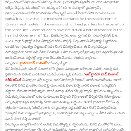
కల్పించడంలో విఫలమైందని విమర్శించిండు. ప్రభుత్వానికి వ్యతిరేకంగా ఎవరు మాట్లాడినా
అరెస్టు చేస్తున్న సమయంలో ఈ సదస్సు జరిగింది. ఆ సదస్సులో ప్రభుత్వాన్ని
విమర్శించడమంటే కోరి కొరివితో తలగోక్కున్నట్లే! అయితే వీటిలో వేటికి భయపడకుండా
ఆయన”It is a pity that our incessant demands for the establisment of
Government hostels in the various district headquarters for the benefit of
the Scheduled Castes students have not struck a note of response in the
heart of Governemnt” (పి.ర్‍. వెంకటస్వామి, అవర్‍ స్ట్రగుల్‍ ఫర్‍ ఎమాన్సిపేషన్‍ పేజి.
463). జిల్లా కేంద్రాల్లో దళిత విద్యార్థుల కోసం హాస్టల్స్ నిర్మించాలని ఎన్నిసార్లు విజ్ఞాపనలు
అందజేసినా ప్రభుత్వం పట్టించుకోవడం లేదని విమర్శించిండు. ఈ విద్యాసదస్సుకు
ఉపాధ్యక్షుడిగా కూడా పని చేసిన వీరస్వామి వివిధ సందర్భాల్లో ప్రభుత్వ ప్రజా వ్యతిరేక వైఖరిని
ఖండించేవాడు. పత్రికల్లో వ్యాసాలు వెలువరించేవాడు. ఈయన వ్యాసాలు
ఎక్కువగా
‘హైదరాబాద్‍ బులిటెన్‍’
లో అచ్చయ్యేవి.
దేశ విభజన సమయంలో పంజాబ్‍ లోని ప్రజలు ముఖ్యంగా దళితులు ఎదుర్కొంటున్న దీన
స్థితిని చూసి చలించి వారికి సహా యపడేందుకు కృషి చేసిండు.
‘ఆల్‍ హైదరా బాద్‍ పంజాబ్‍
రిలీఫ్‍ కమిటీ’
ని ఏర్పాటు చేసి బట్టలు, ఇతర సామాగ్రిని సేకరించి వారికి అందజేసిండు. అలాగే
దేశంలోని వివిధ ప్రాంతాల నుంచి హైదరాబాద్‍కు వలస వచ్చే వారిని ఎలాంటి ‘ఇమ్మిగ్రేషన్‍
చట్టాలు’ లేకుండా రానిస్తున్నారు. వారికి ఉపాధి, వసతి కల్పిస్తు న్నారు. స్థానికులు ఇబ్బందులు
పడుతున్న సమయంలో లక్షల రూపాయలు వెచ్చించి కొద్ది కాలంలో వెళ్ళిపోయే శరణార్థులకు
ఎక్కువ ప్రాధాన్యత ఇవ్వడాన్ని కూడా ఆయన తప్పు బట్టిండు. అలాగే హైదరాబాద్‍లో ఏండ్ల
తరబడిగా ఉంటున్న నిరుద్యోగులను ఈ ప్రభుత్వం పట్టించుకోవడం లేదని విమర్శించిండు.
‘‘ఇప్పటికే మన రాష్ట్రంలో భాషపరమైన, జాతిపరమైన సమస్య లున్నాయి. వీటికి తోడు బయటి
నుంచి వలస వచ్చిన వారితో
సమస్యలు తెచ్చుకోకూడద’ని ఆయన ప్రభుత్వాన్ని హెచ్చరించిండు. వివిధ ప్రాంతాల్లోని ప్రజలు
హైదరాబాద్‍కు రాకుండా కచ్చితమైన ‘ఇమ్మిగ్రేషన్‍ చట్టాలు’ తీసుకు రావాల్సిన అవసరముందని