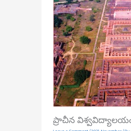
ప్రాచీన విశ్వవిద్యా
Leave a Comment
/
2021
,
November
/ By