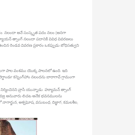
 అర్ధం. నలందా అనే సంస్కృత పదం నలం (అనగా
యూయన్‍ త్సాంగ్‍ నలందా పదానికి వివిధ వివరణలు
ించిన రెండవ వివరణ ప్రకారం ఒకప్పుడు బోధిసత్వుని
క్షికముగా పాల వంశము యొక్క పాలనలో ఉంది. ఇది
ాండర్‍ కన్నింగ్‍హాం నలందను బారాగావ్‍ గ్రామంగా
మించెనని వ్రాసి యున్నాడు. హ్యూమన్‍ త్సాంగ్‍
య, వజ్ర అనువారు లిచట అనేక భవనములను
ో నాగార్జున, అశ్వఘోష, వసుబంధ, దిజ్ఞాగ, కమలశీల,