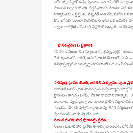
అనేక జీర్ణావస్థలో ఉన్న కట్టడాలు ఇంకా మిగిలే ఉన్
హువాన్‍ త్సాంగ్‍ యొక్క వర్ణన ప్రకారం నలందా విస్త•
నిర్వాసితము. ప్రస్తుతం ఇక్కడికి అతి చేరువలోని జనవాస
1951లో నవ నలందా మహావిహార అను ఒక ఆధునిక పాళీ, (థేర
ద్వారా శాటిలైట్‍ ఇమేజింగ్‍ పద్ధతిలో అధ్యయనం చెయ్యడ
పునరుద్ధరణకు ప్రణాళిక
2006, డిసెంబర్‍ 9న న్యూయార్క్ టైమ్స్ పత్రిక 1 బిల
నేత•త్వములో భారత్‍, జపాన్‍, ఇతర దేశాలతో కలసి ఒక 
ఇన్‍ఫాస్ట్రక్చర్‍ను అభివృద్ధి చేయటానికి నిధులు సేకరించడ
సారిపుత్త స్తూపం యొక్క అవతలి పార్శ్వము పునః ప్
భారతదేశంలోని అతి ప్రాచీనమైన విశ్వవిద్యాలయాల్లో
ప్రారంభం కావడం విశేషం. బీహార్‍ రాజధాని పాట్నాకు 10
ఆధారాలు వెల్లడిస్తున్నాయి. భారత ప్రాచీన విజ్ఞానాని
సూచనల మేరకు విశ్వవిద్యాలయాన్ని తిరిగి నిర్మించాలని
వుంటుందని వారు వెల్లడించారు.
నలంద మహావిహార పురావస్తు ప్రదేశం
నలంద మహావిహార ప్రదేశం ఈశాన్య భారతదేశంలోని బీహార
స్తూపాలు, పుణ్యక్షేత్రాలు, విహారాలు (నివాస 