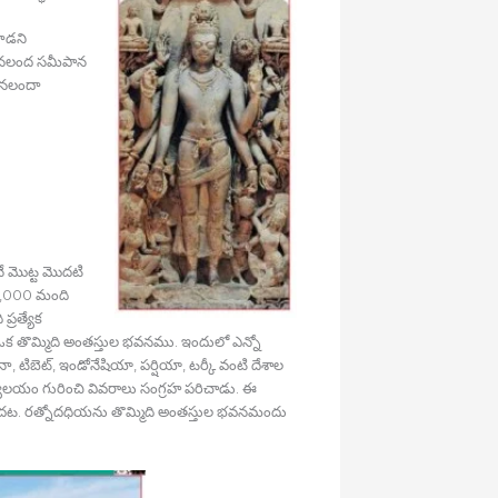
ాడని
డు నలంద సమీపాన
ు నలందా
ే మొట్ట మొదటి
 2,000 మంది
్రత్యేక
క తొమ్మిది అంతస్తుల భవనము. ఇందులో ఎన్నో
టిబెట్‍, ఇండోనేషియా, పర్షియా, టర్కీ వంటి దేశాల
విద్యాలయం గురించి వివరాలు సంగ్రహ పరిచాడు. ఈ
ిదట. రత్నోదధియను తొమ్మిది అంతస్తుల భవనమందు