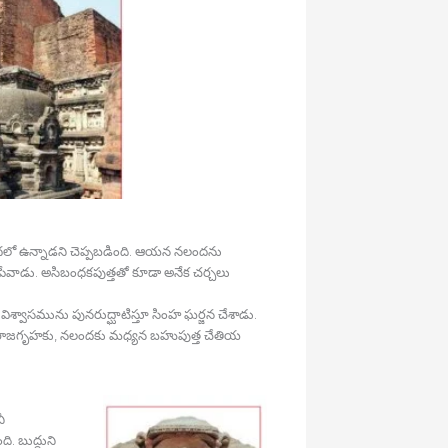
నలందలో ఉన్నాడని చెప్పబడింది. ఆయన నలందను
ేవాడు. అసిబంధకపుత్తతో కూడా అనేక చర్చలు
ిశ్వాసమును పునరుద్ఘాటిస్తూ సింహ ఘర్జన చేశాడు.
్ళేది. రాజగృహకు, నలందకు మధ్యన బహుపుత్త చేతియ
ీ
ి. బుద్ధుని