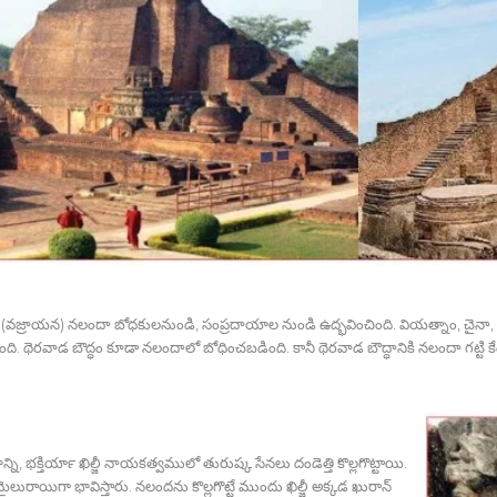
‍ బౌద్ధత్వం (వజ్రాయన) నలందా బోధకులనుండి, సంప్రదాయాల నుండి ఉద్భవించింది. వియత్నాం, చ
ంది. థెరవాడ బౌద్ధం కూడా నలందాలో బోధించబడింది. కానీ థెరవాడ బౌద్ధానికి నలందా గట్టి క
, భక్తియార్‍ ఖిల్జీ నాయకత్వములో తురుష్క సేనలు దండెత్తి కొల్లగొట్టాయి.
ాయిగా భావిస్తారు. నలందను కొల్లగొట్టే ముందు ఖిల్జీ అక్కడ ఖురాన్‍