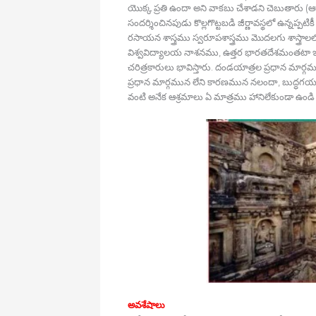
యొక్క ప్రతి ఉందా అని వాకబు చేశాడని చెబుతారు (ఆ
సందర్శించినపుడు కొల్లగొట్టబడి జీర్ణావస్థలో ఉన్నప్పటిక
రసాయన శాస్త్రము స్వరూపశాస్త్రము మొదలగు శాస్త్రా
విశ్వవిద్యాలయ నాశనము, ఉత్తర భారతదేశమంతటా
చరిత్రకారులు భావిస్తారు. దండయాత్రల ప్రధాన మార్గ
ప్రధాన మార్గమున లేని కారణమున నలందా, బుద్ధగయ మిగ
వంటి అనేక ఆశ్రమాలు ఏ మాత్రము హానిలేకుండా ఉండి వృ
అవశేషాలు