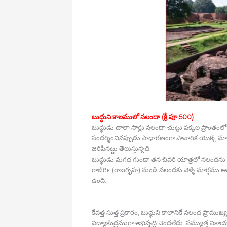
బుద్ధుని కాలములో నలందా (క్రీ.పూ.500)
బుద్ధుడు చాలా సార్లు నలందా చుట్టు పక్కల ప్రాంత
సందర్శించినప్పుడు సాధారణంగా పావారిక యొక్క మా
జరిపినట్టు తెలుస్తున్నది.
బుద్ధుడు మగధ గుండా తన చివరి యాత్రలో నలందను సంద
రాజ్‍గిర్‍ (రాజగృహ) నుండి నలందకు వెళ్ళే మార్గము
ఉంది.
కేవత్త సుత్త ప్రకారం, బుద్ధుని కాలానికే నలంద ప్రా
విద్యాకేంద్రముగా అభివృద్ధి చెందలేదు. సమ్యుత్త నిక