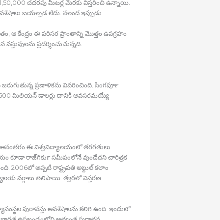
1,50,000 చదరపు మీటర్ల మేరకు విస్తరించి ఉన్నాయి.
దాకా అవశేషాలు బయల్పడ లేదు. నలంద ఇప్పుడు
తం, ఆ కేంద్రం ఈ పరిసర ప్రాంతాన్ని మొత్తం ఉపగ్రహం
న వస్తువులను ప్రదర్శించుచున్నది.
న జరుగుతున్న ప్రణాళికను వివరించింది. సింగపూర్‍
మరో 500 మిలియన్‍ డాలర్లు దానికి అవసరమయ్యే
0 ఏళ్ల అనంతరం ఈ విశ్వవిద్యాలయంలో తరగతులు
ాలయం కూడా రాజ్‍గిర్‍కు సమీపంలోనే వుండేదని చారిత్రక
ది. 2006లో అప్పటి రాష్ట్రపతి అబ్దుల్‍ కలాం
ిద్యాలయ వర్గాలు తెలిపాయి. త్వరలో విస్తరణ
్యాసంస్థల పురావస్తు అవశేషాలను కలిగి ఉంది. ఇందులో
నలంద భారత ఉపఖండంలోని అత్యంత పురాతన