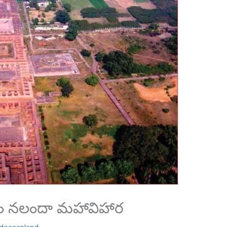
లయం నలందా మహావిహార
deccanland