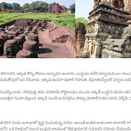
ంలో తిరిగాడని, అక్కడ కొన్ని రోజులు ఉన్నాడని అంటారు. బుద్ధుడు అనేక పర్యాయములు 
మిడితోపులో బస చేసేవాడు. అక్కడ ఉండగా ఉపాళీ-గహపతి, దీఘాతపస్సీలతో చర్చలు జరిప
ర్శించాడు. సారిపుత్త, తను చనిపోయే కొద్దికాలము ముందు ఇక్కడే బుద్ధుని యెడల తన వ
 అంబలత్తికా గుండా వెల్తుంది. అక్కడి నుండి ఆ మార్గము పాట్నా (పాతాలీగామా) వరకు వెళ
ముఖ్యత కలిగి నిండు జనాభాతో వృద్ధి చెందుతున్న నగరం. అయితే ఆ తరువాత చాలా కాలానికి గాన
ాయలోని, ఒక రికార్డులో నలంద బుద్ధుని కాలములో తీవ్ర క్షామానికి గురైనదని నమోదు చేయబడింద