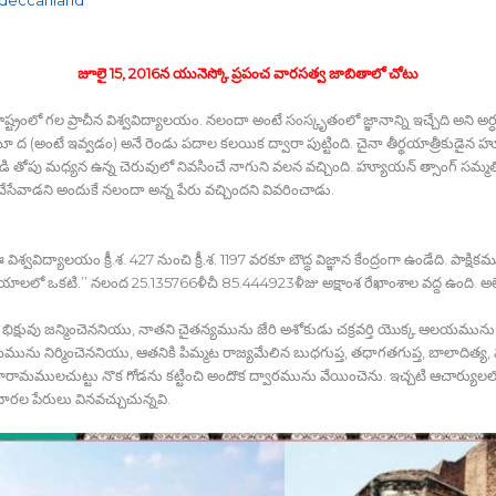
జూలై 15, 2016న యునెస్కో ప్రపంచ వారసత్వ జాబితాలో చోటు
్ట్రంలో గల ప్రాచీన విశ్వవిద్యాలయం. నలందా అంటే సంస్కృతంలో జ్ఞానాన్ని ఇచ్చేది అని
ద (అంటే ఇవ్వడం) అనే రెండు పదాల కలయిక ద్వారా పుట్టింది. చైనా తీర్థయాత్రీకుడైన హ్
 తోపు మధ్యన ఉన్న చెరువులో నివసించే నాగుని వలన వచ్చింది. హ్యూయన్‍ త్సాంగ్‍ సమ్మత
ేవాడని అందుకే నలందా అన్న పేరు వచ్చిందని వివరించాడు.
శ్వవిద్యాలయం క్రీ.శ. 427 నుంచి క్రీ.శ. 1197 వరకూ బౌద్ధ విజ్ఞాన కేంద్రంగా ఉండేది. పా
యాలలో ఒకటి.’’ నలంద 25.135766ళీచీ 85.444923ళీజు అక్షాంశ రేఖాంశాల వద్ద ఉంది. అలెగ్జ
ిక్షువు జన్మించెననియు, నాతని చైతన్యమును జేరి అశోకుడు చక్రవర్తి యొక్క ఆలయమును నిర్
ను నిర్మించెననియు, ఆతనికి పిమ్మట రాజ్యమేలిన బుధగుప్త, తధాగతగుప్త, బాలాదిత్
ీయారామములచుట్టు నొక గోడను కట్టించి అందొక ద్వారమును వేయించెను. ఇచ్చటి ఆచార్యులల
వారల పేరులు వినవచ్చుచున్నవి.