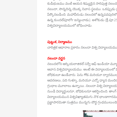
కుడిభుజము వంటి ఆయన శిష్యుడైన సారిపుత్త నలందలో
నలందా, సొన్నదిన్న యొక్క నివాస స్థలము. ఒకప్ప
పేర్కొనబడింది. మహావీరుడు నలందలో ఉన్నపవపురిలో మ
ఉన్న కుందల్‍పూర్‍లో జన్మించాడు). అశోకుడు (క్రీ.ప
విశ్వవిద్యాలయములో బోధించాడు.
పుట్టుక, నిర్మాణము
చారిత్రక ఆధారాల ప్రకారం నలందా విశ్వ విద్యాలయము 
నలందా వర్ణన
నలందలోని ఆర్కియలాజికల్‍ సర్వే ఆఫ్‍ ఇండియా మ్
ఆవాస విశ్వవిద్యాలయము. అంటే ఈ విద్యాలయంలో విద
బోధకులూ ఉండేవారు. పెను గోడ మరియూ ద్వారములతో 
ఆవరణలు, పది గుళ్ళూ, మరియూ ఎన్నో ధ్యాన మందిర
గ్రంథాల మూలాలు ఉన్నాయి. నలందా విశ్వ విద్యాలయంలో
నుండి విద్యార్థులనూ, బోధకులనూ ఆకర్షించింది. తాంగ్
విద్యాలయమున విశ్వవిఖ్యాతమగు నొక భాండాగారము
ప్రజ్ఞాపారమితా సుత్రము మున్నగు బౌద్ధ గ్రంథములుండె