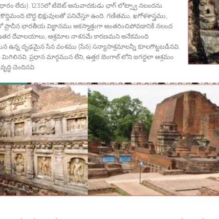
ధారం లేదు). 1235లో టిబెట్‍ అనువాదకుడు ఛాగ్‍ లోట్స్వా నలందను
ీ కొద్దిమంది బౌద్ధ భిక్షువులతో పనిచేస్తూ ఉంది. గణితము, ఖగోళశాస్త్రము,
లలో ప్రాచీన భారతీయ విజ్ఞానము అకస్మాత్తుగా అంతరించిపోవడానికి నలంద
 ఇతర దేవాలయాలు, ఆశ్రమాల నాశనమే కారణమని అనేకమంది
మున ఉన్న దృఢమైన సేన వంశము (సేన) సన్యాసాశ్రమాలన్నీ కూలగొట్టబడినవి.
ిలినవి. ప్రధాన మార్గమున లేని, ఉత్తర బెంగాల్‍ లోని జగద్దలా ఆశ్రమం
ద్ధి చెందినవి.