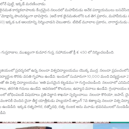
నే పుట్టి, ఇక్కడే మరణించాడు.
ుడు జైనమత కార్యకలాపాలకు కేంద్రమైన నలందలో మహావీరుడు అనేక పర్యాయములు బసచేసిన
ోక్షాన్ని పొందినట్టుగా భావిస్తారు. (అదే కాక జైనమతంలోని ఒక తెగ ప్రకారం, మహావీరు
ూ.250) ఇక్కడ ఒక ఆలయాన్ని నిర్మించాడని చెబుతారు. టిబెట్‍ మూలాల ప్రకారం, నాగార్జునుడ
గుప్తరాజుల, ముఖ్యంగా కుమార గుప్త, సహాయంతో క్రీ.శ. 450 లో నిర్మించబడింది.
యూజియంలో ప్రదర్శనలో ఉన్న నలందా విశ్వవిద్యాలయము యొక్క ముద్ర. నలందా ప్రపంచంలోన
్యార్థుల కొరకు వసతి గృహాలు ఉండేవి. ఇందులో సుమారుగా 10,000 మంది విద్యర్థులూ
ఈ విశ్వ విద్యాలయము ‘అతి ఘనమైన కట్టడము’గా గుర్తించబడింది. నలందాలో ఎనిమిది ప
ాలు, తరగతి గదులు ఉండేవి. ఆవరణలో కొలనులు, ఉద్యాన వనాలు ఉండేవి. గ్రంథాలయం ఒ
 బోధింపబడే విషయాలు ప్రతి విజ్ఞాన శాఖనూ స్పర్శించాయి. నలందా కొరియా, జపాన్‍, చైనా, 
‍ వంశానికి చెందిన చైనా తీర్థ యాత్రీకుడు హ్యుయాన్‍ త్సాంగ్‍ 7వ శతాబ్ధపు నలందా విశ్వ 
 ఉండెడిది. ఇక్కడ రత్నసాగర, రత్నోదధి, రత్న రంజక అను మూడు భవనములలో నుండెడ
డివి.