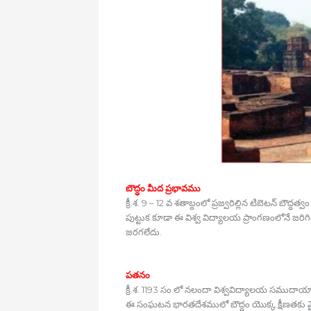
బౌద్ధం మీద ప్రభావము
క్రీ.శ. 9 – 12 వ శతాబ్దంలో ప్రజ్వరిల్లిన టిబెటన్
పుట్టుక కూడా ఈ విశ్వ విద్యాలయ ప్రాంగణంలోనే జరిగి
జరగలేదు.
పతనం
క్రీ.శ. 1193 సం.లో నలందా విశ్వవిద్యాలయ సముదాయాన్ని
ఈ సంఘటన భారతదేశములో బౌద్ధం యొక్క క్షీణతకు మైలుర