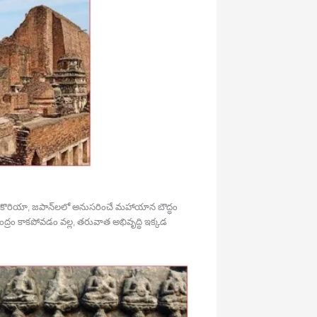
ైనా, కొరియా, జపాన్‍లలో అనుసరించే మహాయాన బౌద్ధం
ేంద్రం కాకపోవడం వల్ల, తరువాత అభివృద్ధి ఇక్కడ