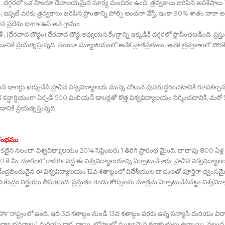
నాయి. దగ్గరలో ఒక హిందూ దేవాలయమైన సూర్య మందిరం ఉంది. త్రవ్వకాలు జరిపిన అవశేషాలు 
తిని, ఇప్పటి వరకు త్రవ్వకాలు జరిపిన ప్రాంతాన్ని పోల్చి అంచనా వేస్తే, ఇంకా 90% శాతం 
 ప్రదేశం బార్‍గాఉవ్‍ అనే గ్రామం.
వాద బౌద్ధం) థేరవాద బౌద్ధ అధ్యయన కేంద్రాన్ని ఇక్కడికి దగ్గరలో స్థాపించబడింది. ప్రస్తు
ానికి ప్రయత్నిస్తున్నది. నలందా మ్యూజియంలో అనేక వ్రాతప్రతులు, అనేక త్రవ్వకాలలో దొరికి
యన్‍ డాలర్లు ఖర్చుచేసి ప్రాచీన విశ్వవిద్యాలయ మున్న చోటునే పునరుద్ధరించటానికి రూపకల్ప
కన్షార్షియంగా ఏర్పడి 500 మిలియన్‍ డాలర్లతో కొత్త విశ్వవిద్యాలయం నిర్మించటానికి, 
ానికి ప్రయత్నిస్తున్నది.
రారంభము
 ఒకటైన నలందా విశ్వవిద్యాలయం 2014 సెప్టెంబరు 1 తిరిగి ప్రారంభ మైంది. దాదాపు 80
0 కి.మీ. దూరంలో రాజ్‍గిర్‍ వద్ద ఈ విశ్వవిద్యాలయాన్ని ఏర్పాటుచేశారు. ప్రాచీన విశ్వవిద్య
కి కేంద్రబిందువైన ఈ విశ్వవిద్యాలయం 12వ శతాబ్దంలో విదేశీయుల దాడులతో పూర్తిగా ధ్వంసమైం
 కేంద్రం నిర్ణయం తీసుకుంది. ప్రస్తుతం రెండు కోర్సులను మాత్రమే ఏర్పాటుచేసినట్టు విశ్వవ
్‍ రాష్ట్రంలో ఉంది. ఇది 3వ శతాబ్దం నుండి 13వ శతాబ్దం వరకు ఉన్న సన్యాసి మరియు విద
మరియు విద్యా భవనాలు) మరియు గార, రాయి, లోహంలో ముఖ్యమైన కళాకృతులు ఉన్నాయి. 