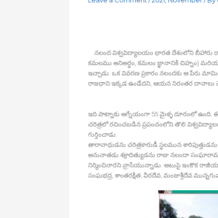
నలంద విశ్వవిద్యాలయం భారత దేశంలోని బీహారు రాష
కమలము అనిఅర్ధం, కమలం జ్ఞానానికి చిహ్నం) మరియూ 
ఇచ్చాడు. ఒక వివరణ ప్రకారం నలందకు ఆ పేరు మామిడి
రాజధాని ఇక్కడ ఉండేదని, ఆయన నిరంతర దానాలు చేస
ఇది పాట్నాకు ఆగ్నేయంగా 55 మైళ్ళ దూరంలో ఉంది. ఈ వి
చరిత్రలో రచించబడిన ప్రపంచంలోని తొలి విశ్వవిద్యాల
గుర్తించాడు.
తారానాధుడను చరిత్రకారుడీ స్థలమున శారిపుత్తుడను భ
అనునాతడు శక్రాదిత్యుడను రాజు నలందా సంఘారామము
నిర్మించినారని వ్రాసియున్నాడు. అటుపై ఇంకొక రాజ
సంఘభద్ర, శాంతరక్షిత, వీరదేవ, మంజుశ్రీదేవ మున్నగు