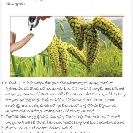
పది సూత్రాలు :
8 నుండి 12.5% పీచు పదార్ధం లేదా ఫైబర్‍ కలిగిన సిరిధాన్యాలను ముఖ్య ఆహారంగా
స్వీకరించడం. వరి, గోధుమలతో పీచుపదార్థం/ఫైబర్‍ 0.2 నుండి 1.2 మాత్రమే ఉండటమే కాక
అది ధాన్యపు పై పొరలలోనే ఉండబట్టి ఫాలిస్‍ చేస్తే పోతుంది. కానీ సిరి ధాన్యాలలో పీచు పదార్థం
లేదా ఫైబర్‍ ధాన్యపు కేంద్రం నుండి బయటికి వరకూ పిండిపదార్థంలో పొరలు పొరలుగా
అంతర్లీనమై ఉండటం వల్ల మనకు ఆరోగ్యం చేకూరటంలో పూర్తి దోహదం చేస్తాయి. ఇది
తెలుసుకుంటే మన ఆరోగ్యాలు కాపాడుకోవటంలో సులువు తెలిసినట్లే.
రోజుకొకటే సిరిధాన్యాన్ని బ్రేక్‍ ఫాస్ట్, మధ్యాహ్న భోజనం, రాత్రి భోజనాలకు వాడాలి. ఇలా 5
ధాన్యాలనూ రోజుకొకటి తినాలి. కుటుంబంలో అందరికీ చిన్న నాటి నుండే అవగాహన పెంచాలి.
రోజూ 50 నుండి 70 నిముషాలు నడవటం అవసరం.