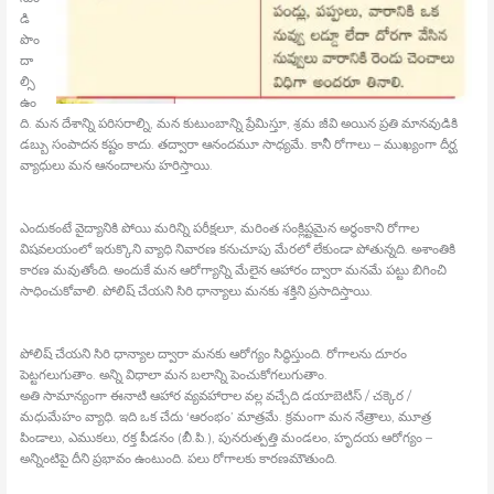
డి
పొం
దా
ల్సి
ఉం
ది. మన దేశాన్ని పరిసరాల్ని, మన కుటుంబాన్ని ప్రేమిస్తూ, శ్రమ జీవి అయిన ప్రతి మానవుడికి
డబ్బు సంపాదన కష్టం కాదు. తద్వారా ఆనందమూ సాధ్యమే. కానీ రోగాలు – ముఖ్యంగా దీర్ఘ
వ్యాధులు మన ఆనందాలను హరిస్తాయి.
ఎందుకంటే వైద్యానికి పోయి మరిన్ని పరీక్షలూ, మరింత సంక్లిష్టమైన అర్థంకాని రోగాల
విషవలయంలో ఇరుక్కొని వ్యాధి నివారణ కనుచూపు మేరలో లేకుండా పోతున్నది. అశాంతికి
కారణ మవుతోంది. అందుకే మన ఆరోగ్యాన్ని మేలైన ఆహారం ద్వారా మనమే పట్టు బిగించి
సాధించుకోవాలి. పోలిష్‍ చేయని సిరి ధాన్యాలు మనకు శక్తిని ప్రసాదిస్తాయి.
పోలిష్‍ చేయని సిరి ధాన్యాల ద్వారా మనకు ఆరోగ్యం సిద్ధిస్తుంది. రోగాలను దూరం
పెట్టగలుగుతాం. అన్ని విధాలా మన బలాన్ని పెంచుకోగలుగుతాం.
అతి సామాన్యంగా ఈనాటి ఆహార వ్యవహారాల వల్ల వచ్చేది డయాబెటిస్‍ / చక్కెర /
మధుమేహం వ్యాధి. ఇది ఒక చేదు ‘ఆరంభం’ మాత్రమే. క్రమంగా మన నేత్రాలు, మూత్ర
పిండాలు, ఎముకలు, రక్త పీడనం (బీ.పి.), పునరుత్పత్తి మండలం, హృదయ ఆరోగ్యం –
అన్నింటిపై దీని ప్రభావం ఉంటుంది. పలు రోగాలకు కారణమౌతుంది.