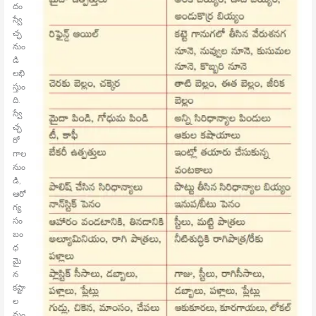
దం
స్వే
చ్ఛ
నుం
డి
లభి
స్తుం
ది.
స్వే
చ్ఛ
రో
గాల
నుం
డి,
ఆరో
గ్య
సం
బం
ధ
మై
న
కష్టా
ల
నుం