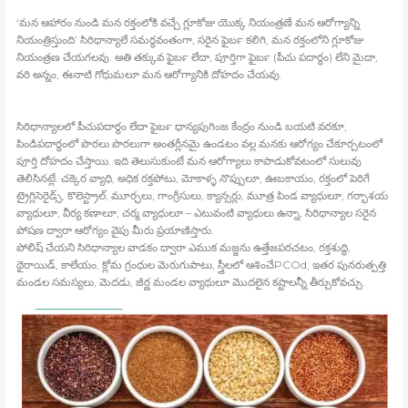
‘మన ఆహారం నుండి మన రక్తంలోకి వచ్చే గ్లూకోజు యొక్క నియంత్రణే మన ఆరోగ్యాన్ని
నియంత్రిస్తుంది’ సిరిధాన్యాలే సమర్ధవంతంగా, సరైన ఫైబర్‍ కలిగి, మన రక్తంలోని గ్లూకోజు
నియంత్రణ చేయగలవు. అతి తక్కువ ఫైబర్‍ లేదా, పూర్తిగా ఫైబర్‍ (పీచు పదార్థం) లేని మైదా,
వరి అన్నం, ఈనాటి గోధుమలూ మన ఆరోగ్యానికి దోహదం చేయవు.
సిరిధాన్యాలలో పీచుపదార్థం లేదా ఫైబర్‍ ధాన్యపుగింజ కేంద్రం నుండి బయటి వరకూ,
పిండిపదార్థంలో పొరలు పొరలుగా అంతర్లీనమై ఉండటం వల్ల మనకు ఆరోగ్యం చేకూర్చటంలో
పూర్తి దోహదం చేస్తాయి. ఇది తెలుసుకుంటే మన ఆరోగ్యాలు కాపాడుకోవటంలో సులువు
తెలిసినట్లే. చక్కెర వ్యాధి, అధిక రక్తపోటు, మోకాళ్ళ నొప్పులూ, ఊబకాయం, రక్తంలో పెరిగే
ట్రైగ్లిసెరైడ్స్, కొలెస్ట్రాల్‍, మూర్ఛలు, గాంగ్రీసులు, క్యాన్సర్లు, మూత్ర పిండ వ్యాధులూ, గర్భాశయ
వ్యాధులూ, వీర్య కణాలూ, చర్మ వ్యాధులూ – ఎటువంటి వ్యాధులు ఉన్నా, సిరిధాన్యాల సరైన
పోషణ ద్వారా ఆరోగ్యం వైపు మీరు ప్రయాణిస్తారు.
పోలిష్‍ చేయని సిరిధాన్యాల వాడకం ద్వారా ఎముక మజ్జను ఉత్తేజపరచటం, రక్తశుద్ధి,
థైరాయిడ్‍, కాలేయం, క్లోమ గ్రంధుల మెరుగుపాటు, స్త్రీలలో ఆశించేPCOd, ఇతర పునరుత్పత్తి
మండల సమస్యలు, మెదడు, జీర్ణ మండల వ్యాధులూ మొదలైన కష్టాలన్నీ తీర్చుకోవచ్చు.