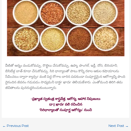
వీటితో అన్నం వండుకోవచ్చు, రొట్టెలు చేసుకోవచ్చు, ఉప్మా, పొంగల్‍, ఇడ్లీ, దోస, బిరియాని,
బిసిబేళ్ల బాత్‍ కూడా చేసుకోవచ్చు. సిరి ధాన్యాలతో పాటు కొన్ని రకాల ఆకుల కషాయాలను
సేవించటం ద్వారా క్యాన్సర్‍ వంటి పెద్ద రోగాల బారిన పడకుండా సంపూర్ణమైన ఆరోగ్యాన్ని పొంది
దైనందిన జీవనం గడుపడం సాధ్యమని డాక్టర్‍ ఖాదర్‍ తెలియజేశారు. ఎంతోమంది తిరిగి తమ
జీవితాలను పునరుద్ధరించుకుంటున్నారు.
-ప్రఖ్యాత స్వతంత్ర శాస్త్రవేత్త, ఆరోగ్య, ఆహార నిపుణులు
డా।। ఖాదర్‍ వలి రచించిన
‘సిరిధాన్యాలతో సంపూర్ణ ఆరోగ్యం’ నుంచి
←
Previous Post
Next Post
→