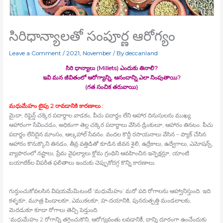
సిరిధాన్యాలతో సంపూర్ణ ఆరోగ్యం
Leave a Comment
/
2021
,
November
/ By
deccanland
సిరి ధాన్యాలు (Millets) ఎందుకు తినాలి?
ఇవి మన జీవితంలో ఆరోగ్యాన్ని, ఆనందాన్ని ఎలా నింపుతాయి?
(గత సంచిక తరువాయి)
మధుమేహం టైపు 2 రావడానికి కారణాలు :
మైదా, రిఫైన్డ్ చక్కెర పదార్థాల వాడకం, పీచు పదార్థం లేని ఆహార దినుసులను ముఖ్య
ఆహారంగా సేవించడం, అధికంగా తెల్ల చక్కెర పదార్థాలు వేసిన డ్రింకులూ, ఆహారం తినటం. పీచు
పదార్థం లేనిదైన మాంసం, ఆల్కహాల్‍ సేవనం. వందల కొద్దీ రసాయనాలు వేసిన – ప్యాక్‍ చేసిన
ఆహారం కొనుక్కొని తినడం, తీవ్ర వత్తిడితో కూడిన జీవన శైలి, ఉద్రేకాలు, ఉద్వేగాలు, ఎమోషన్స్,
వ్యాపారంలో నష్టాలు, ప్రేమ వైఫల్యాలు క్లోమ గ్రంథిని ఆవహించిన ఇన్ఫెక్షన్లూ, యాంటి
బయాటిక్‍ల విపరీత ఫలితాలు ఇందుకు చెప్పుకోదగ్గ కొన్ని కారణాలు.
గుర్తుంచుకోవలసిన విషయమేమిటంటే ‘మధుమేహం’ మరో పది రోగాలను ఆహ్వానిస్తుంది. ఇది
కళ్ళకూ, మూత్ర పిండాలకూ, ఎముకలకూ, హ•దయానికి, పునరుత్పత్తి మండలాలకు,
మెదడుకూ కూడా రోగాలు తెచ్చి పెడ్తుంది.
‘మధుమేహం 2 రోగాన్ని తగ్గించుకొని, ఆరోగ్యవంతు లవడానికీ, దాన్ని దూరంగా ఉంచేందుకు