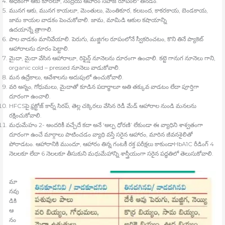
అధికంగా ఆకు కూరలూ, సేంద్రియ ఆహారం సహజ రూపంలో తినడం.
మునగ ఆకు, మునగ కాయలూ, మెంతులు, మెంతికూర, కలబంద, కాకరకాయ, బెండకాయ,
జామ కాయల వాడకం పెంచుకోవాలి. జామ, మామిడి ఆకుల కషాయాన్ని
ఉదయాన్నే త్రాగాలి.
పాల వాడకం మానివేయాలి. పెరుగు, మజ్జిగల రూపంలోనే స్వీకరించటం, కొని తినే ప్యాకెట్‍
ఆహారాలను దూరం పెట్టాలి.
మైదా, మైదా వేసిన ఆహారాలూ, రిఫైన్డ్ నూనెలను దూరంగా ఉంచాలి. కట్టె గానుగ నూనెలు గాని,
organic cold – pressed నూనెలు వాడుకోవాలి.
మన ఉద్రేకాలు, ఆవేశాలను అదుపులో ఉంచుకోవాలి.
వరి అన్నం, గోధుమలు, మైదాతో కూడిన పదార్థాలూ అతి తక్కువ వాడటం లేదా పూర్తిగా
దూరంగా ఉంచాలి.
HFCSపై ఫ్రక్టోజ్‍ కార్న్ సిరప్‍, తెల్ల చక్కెరలు వేసిన రెడీ మేడ్‍ ఆహారాల నుండి మనలను
రక్షించుకోవాలి.
మధుమేహం 2- అందరికీ వచ్చేదే కదా అనే ‘అల్ప ధోరణి’ లేకుండా ఈ వ్యాధిని శాశ్వతంగా
దూరంగా ఉంచే మార్గాలు పాటించడం వ్యాధి వస్తే సరైన ఆహారం, మారిన జీవనశైలితో
పోరాడటం. ఆహారానికి ముందూ, ఆహారం తిన్న గంటకీ రక్త పరీక్షలు కాకుండాHbA1C రీడింగ్‍ 4
నెలలకూ లేదా 6 నెలలకూ తీసుకుని మధుమేహాన్ని శాస్త్రీయంగా సరైన పద్ధతిలో తెలుసుకోవాలి.
మా
నవు
డికి
ఆ
నం